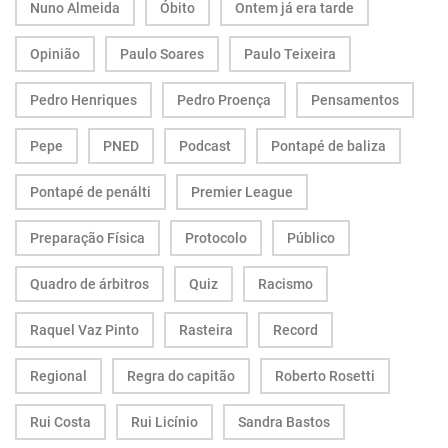
Nuno Almeida
Óbito
Ontem já era tarde
Opinião
Paulo Soares
Paulo Teixeira
Pedro Henriques
Pedro Proença
Pensamentos
Pepe
PNED
Podcast
Pontapé de baliza
Pontapé de penálti
Premier League
Preparação Física
Protocolo
Público
Quadro de árbitros
Quiz
Racismo
Raquel Vaz Pinto
Rasteira
Record
Regional
Regra do capitão
Roberto Rosetti
Rui Costa
Rui Licínio
Sandra Bastos