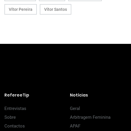
Vítor Pereira
Vítor Santos
RefereeTip
Notícias
Entrevistas
Geral
Sobre
Arbitragem Feminina
Contactos
APAF