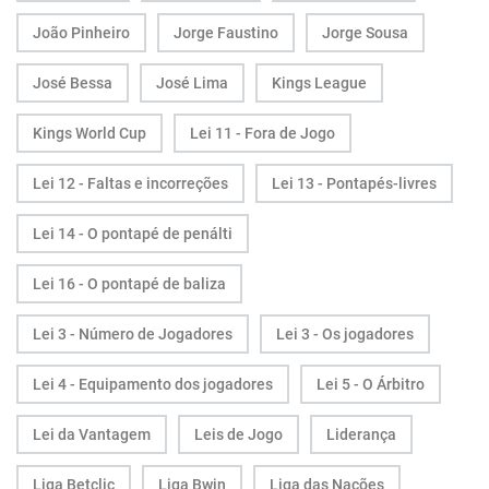
João Pinheiro
Jorge Faustino
Jorge Sousa
José Bessa
José Lima
Kings League
Kings World Cup
Lei 11 - Fora de Jogo
Lei 12 - Faltas e incorreções
Lei 13 - Pontapés-livres
Lei 14 - O pontapé de penálti
Lei 16 - O pontapé de baliza
Lei 3 - Número de Jogadores
Lei 3 - Os jogadores
Lei 4 - Equipamento dos jogadores
Lei 5 - O Árbitro
Lei da Vantagem
Leis de Jogo
Liderança
Liga Betclic
Liga Bwin
Liga das Nações