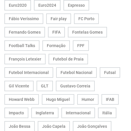
Euro2020
Euro2024
Expresso
Fábio Veríssimo
Fair play
FC Porto
Fernando Gomes
FIFA
Fontelas Gomes
Football Talks
Formação
FPF
François Letexier
Futebol de Praia
Futebol Internacional
Futebol Nacional
Futsal
Gil Vicente
GLT
Gustavo Correia
Howard Webb
Hugo Miguel
Humor
IFAB
Impacto
Inglaterra
Internacional
Itália
João Bessa
João Capela
João Gonçalves