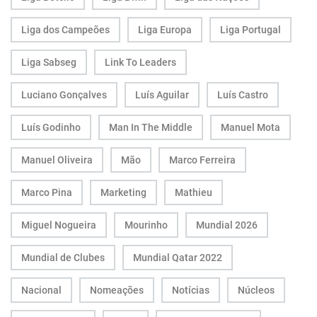
Liga dos Campeões
Liga Europa
Liga Portugal
Liga Sabseg
Link To Leaders
Luciano Gonçalves
Luís Aguilar
Luís Castro
Luís Godinho
Man In The Middle
Manuel Mota
Manuel Oliveira
Mão
Marco Ferreira
Marco Pina
Marketing
Mathieu
Miguel Nogueira
Mourinho
Mundial 2026
Mundial de Clubes
Mundial Qatar 2022
Nacional
Nomeações
Notícias
Núcleos