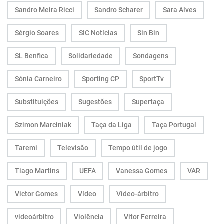
Sandro Meira Ricci
Sandro Scharer
Sara Alves
Sérgio Soares
SIC Notícias
Sin Bin
SL Benfica
Solidariedade
Sondagens
Sónia Carneiro
Sporting CP
SportTv
Substituições
Sugestões
Supertaça
Szimon Marciniak
Taça da Liga
Taça Portugal
Taremi
Televisão
Tempo útil de jogo
Tiago Martins
UEFA
Vanessa Gomes
VAR
Victor Gomes
Vídeo
Vídeo-árbitro
videoárbitro
Violência
Vitor Ferreira