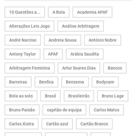
10 Questões a...
A Bola
Academia APAF
Alterações Leis Jogo
Análise Arbitragem
André Narciso
Andreia Sousa
António Nobre
Antony Taylor
APAF
Arábia Saudita
Arbitragem Feminina
Artur Soares Dias
Bancos
Barreiras
Benfica
Benzema
Bodycam
Bola ao solo
Brasil
Brasileirão
Bruno Lage
Bruno Paixão
capitão de equipa
Carlos Matos
Carlos Xistra
Cartão azul
Cartão Branco