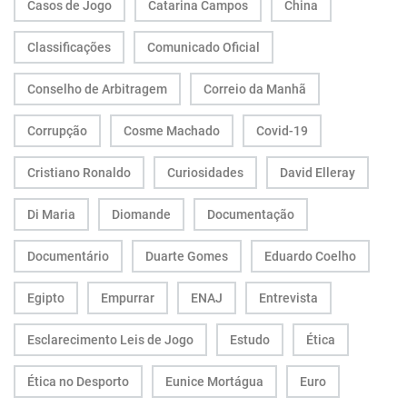
Casos de Jogo
Catarina Campos
China
Classificações
Comunicado Oficial
Conselho de Arbitragem
Correio da Manhã
Corrupção
Cosme Machado
Covid-19
Cristiano Ronaldo
Curiosidades
David Elleray
Di Maria
Diomande
Documentação
Documentário
Duarte Gomes
Eduardo Coelho
Egipto
Empurrar
ENAJ
Entrevista
Esclarecimento Leis de Jogo
Estudo
Ética
Ética no Desporto
Eunice Mortágua
Euro