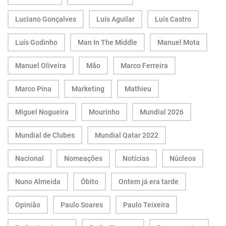
Luciano Gonçalves
Luís Aguilar
Luís Castro
Luís Godinho
Man In The Middle
Manuel Mota
Manuel Oliveira
Mão
Marco Ferreira
Marco Pina
Marketing
Mathieu
Miguel Nogueira
Mourinho
Mundial 2026
Mundial de Clubes
Mundial Qatar 2022
Nacional
Nomeações
Notícias
Núcleos
Nuno Almeida
Óbito
Ontem já era tarde
Opinião
Paulo Soares
Paulo Teixeira