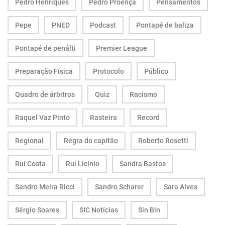
Pedro Henriques
Pedro Proença
Pensamentos
Pepe
PNED
Podcast
Pontapé de baliza
Pontapé de penálti
Premier League
Preparação Física
Protocolo
Público
Quadro de árbitros
Quiz
Racismo
Raquel Vaz Pinto
Rasteira
Record
Regional
Regra do capitão
Roberto Rosetti
Rui Costa
Rui Licínio
Sandra Bastos
Sandro Meira Ricci
Sandro Scharer
Sara Alves
Sérgio Soares
SIC Notícias
Sin Bin