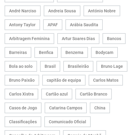
André Narciso
Andreia Sousa
António Nobre
Antony Taylor
APAF
Arábia Saudita
Arbitragem Feminina
Artur Soares Dias
Bancos
Barreiras
Benfica
Benzema
Bodycam
Bola ao solo
Brasil
Brasileirão
Bruno Lage
Bruno Paixão
capitão de equipa
Carlos Matos
Carlos Xistra
Cartão azul
Cartão Branco
Casos de Jogo
Catarina Campos
China
Classificações
Comunicado Oficial