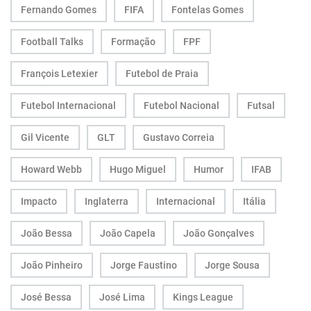
Fernando Gomes
FIFA
Fontelas Gomes
Football Talks
Formação
FPF
François Letexier
Futebol de Praia
Futebol Internacional
Futebol Nacional
Futsal
Gil Vicente
GLT
Gustavo Correia
Howard Webb
Hugo Miguel
Humor
IFAB
Impacto
Inglaterra
Internacional
Itália
João Bessa
João Capela
João Gonçalves
João Pinheiro
Jorge Faustino
Jorge Sousa
José Bessa
José Lima
Kings League