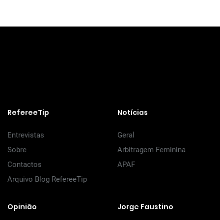
RefereeTip
Notícias
Entrevistas
Geral
Sobre
Arbitragem Feminina
Contactos
APAF
Arquivo Blog RefereeTip
Opinião
Jorge Faustino