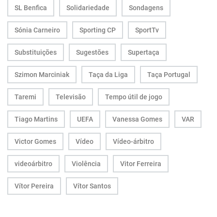
SL Benfica
Solidariedade
Sondagens
Sónia Carneiro
Sporting CP
SportTv
Substituições
Sugestões
Supertaça
Szimon Marciniak
Taça da Liga
Taça Portugal
Taremi
Televisão
Tempo útil de jogo
Tiago Martins
UEFA
Vanessa Gomes
VAR
Victor Gomes
Vídeo
Vídeo-árbitro
videoárbitro
Violência
Vitor Ferreira
Vítor Pereira
Vítor Santos