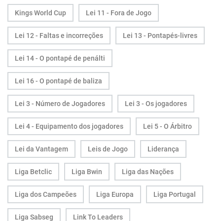
Kings World Cup
Lei 11 - Fora de Jogo
Lei 12 - Faltas e incorreções
Lei 13 - Pontapés-livres
Lei 14 - O pontapé de penálti
Lei 16 - O pontapé de baliza
Lei 3 - Número de Jogadores
Lei 3 - Os jogadores
Lei 4 - Equipamento dos jogadores
Lei 5 - O Árbitro
Lei da Vantagem
Leis de Jogo
Liderança
Liga Betclic
Liga Bwin
Liga das Nações
Liga dos Campeões
Liga Europa
Liga Portugal
Liga Sabseg
Link To Leaders