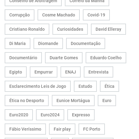
Conselho de Arbitragem
Correio da Manhã
Corrupção
Cosme Machado
Covid-19
Cristiano Ronaldo
Curiosidades
David Elleray
Di Maria
Diomande
Documentação
Documentário
Duarte Gomes
Eduardo Coelho
Egipto
Empurrar
ENAJ
Entrevista
Esclarecimento Leis de Jogo
Estudo
Ética
Ética no Desporto
Eunice Mortágua
Euro
Euro2020
Euro2024
Expresso
Fábio Veríssimo
Fair play
FC Porto