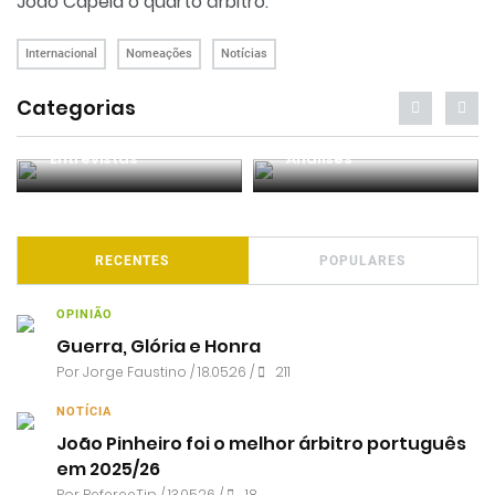
João Capela o quarto árbitro.
Internacional
Nomeações
Notícias
Categorias
Entrevistas
Análises
RECENTES
POPULARES
OPINIÃO
Guerra, Glória e Honra
Por
Jorge Faustino
/ 18.05.26 /
211
NOTÍCIA
João Pinheiro foi o melhor árbitro português
em 2025/26
Por RefereeTip / 13.05.26 /
18