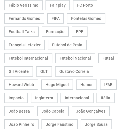
Fábio Veríssimo
Fair play
FC Porto
Fernando Gomes
FIFA
Fontelas Gomes
Football Talks
Formação
FPF
François Letexier
Futebol de Praia
Futebol Internacional
Futebol Nacional
Futsal
Gil Vicente
GLT
Gustavo Correia
Howard Webb
Hugo Miguel
Humor
IFAB
Impacto
Inglaterra
Internacional
Itália
João Bessa
João Capela
João Gonçalves
João Pinheiro
Jorge Faustino
Jorge Sousa