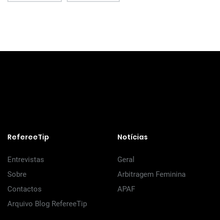
RefereeTip
Notícias
Entrevistas
Geral
Sobre
Arbitragem Feminina
Contactos
APAF
Arquivo Blog RefereeTip