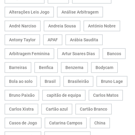
Alterações Leis Jogo
Análise Arbitragem
André Narciso
Andreia Sousa
António Nobre
Antony Taylor
APAF
Arábia Saudita
Arbitragem Feminina
Artur Soares Dias
Bancos
Barreiras
Benfica
Benzema
Bodycam
Bola ao solo
Brasil
Brasileirão
Bruno Lage
Bruno Paixão
capitão de equipa
Carlos Matos
Carlos Xistra
Cartão azul
Cartão Branco
Casos de Jogo
Catarina Campos
China