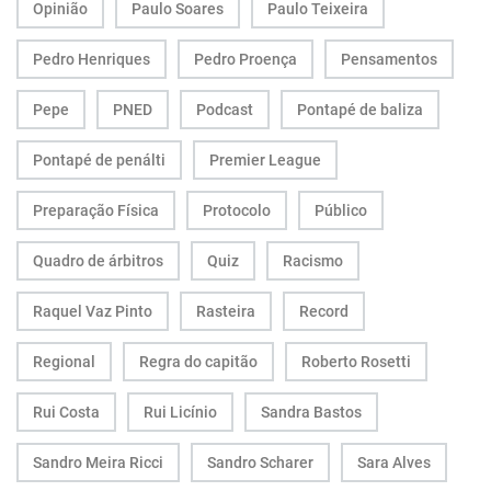
Opinião
Paulo Soares
Paulo Teixeira
Pedro Henriques
Pedro Proença
Pensamentos
Pepe
PNED
Podcast
Pontapé de baliza
Pontapé de penálti
Premier League
Preparação Física
Protocolo
Público
Quadro de árbitros
Quiz
Racismo
Raquel Vaz Pinto
Rasteira
Record
Regional
Regra do capitão
Roberto Rosetti
Rui Costa
Rui Licínio
Sandra Bastos
Sandro Meira Ricci
Sandro Scharer
Sara Alves