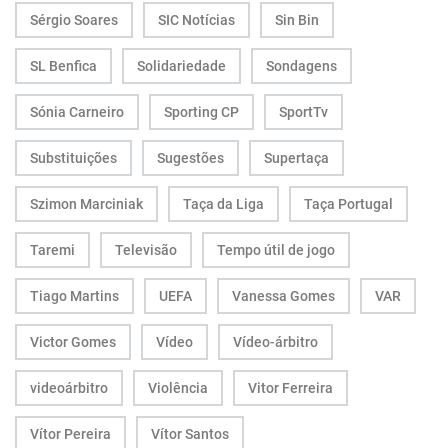
Sérgio Soares
SIC Notícias
Sin Bin
SL Benfica
Solidariedade
Sondagens
Sónia Carneiro
Sporting CP
SportTv
Substituições
Sugestões
Supertaça
Szimon Marciniak
Taça da Liga
Taça Portugal
Taremi
Televisão
Tempo útil de jogo
Tiago Martins
UEFA
Vanessa Gomes
VAR
Victor Gomes
Vídeo
Vídeo-árbitro
videoárbitro
Violência
Vitor Ferreira
Vítor Pereira
Vítor Santos