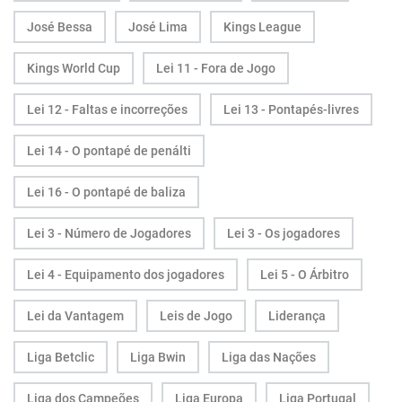
José Bessa
José Lima
Kings League
Kings World Cup
Lei 11 - Fora de Jogo
Lei 12 - Faltas e incorreções
Lei 13 - Pontapés-livres
Lei 14 - O pontapé de penálti
Lei 16 - O pontapé de baliza
Lei 3 - Número de Jogadores
Lei 3 - Os jogadores
Lei 4 - Equipamento dos jogadores
Lei 5 - O Árbitro
Lei da Vantagem
Leis de Jogo
Liderança
Liga Betclic
Liga Bwin
Liga das Nações
Liga dos Campeões
Liga Europa
Liga Portugal