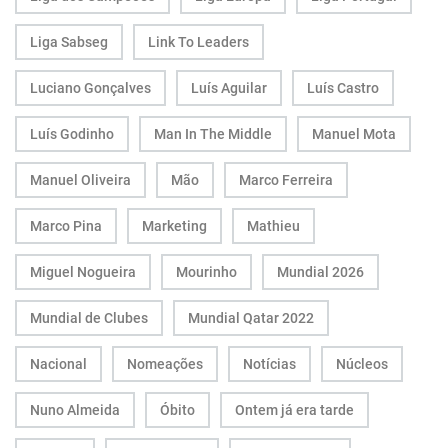
Liga Sabseg
Link To Leaders
Luciano Gonçalves
Luís Aguilar
Luís Castro
Luís Godinho
Man In The Middle
Manuel Mota
Manuel Oliveira
Mão
Marco Ferreira
Marco Pina
Marketing
Mathieu
Miguel Nogueira
Mourinho
Mundial 2026
Mundial de Clubes
Mundial Qatar 2022
Nacional
Nomeações
Notícias
Núcleos
Nuno Almeida
Óbito
Ontem já era tarde