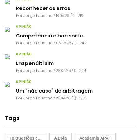
Reconhecer os erros
Por
Jorge Faustino
/ 13.05.26 /
219
OPINIÃO
Competência e boa sorte
Por
Jorge Faustino
/ 05.05.26 /
242
OPINIÃO
Era penálti sim
Por
Jorge Faustino
/ 28.04.26 /
224
OPINIÃO
Um “não caso” de arbitragem
Por
Jorge Faustino
/ 22.04.26 /
256
Tags
10 Questões a...
A Bola
Academia APAF