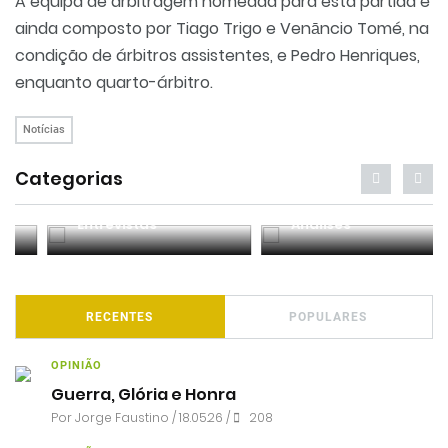
A equipa de arbitragem nomeada para esta partida é
ainda composto por Tiago Trigo e Venāncio Tomé, na
condição de árbitros assistentes, e Pedro Henriques,
enquanto quarto-árbitro.
Notícias
Categorias
Entrevistas
Análises
RECENTES
POPULARES
OPINIÃO
Guerra, Glória e Honra
Por
Jorge Faustino
/ 18.05.26 /
208