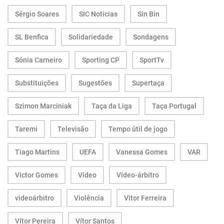
Sérgio Soares
SIC Notícias
Sin Bin
SL Benfica
Solidariedade
Sondagens
Sónia Carneiro
Sporting CP
SportTv
Substituições
Sugestões
Supertaça
Szimon Marciniak
Taça da Liga
Taça Portugal
Taremi
Televisão
Tempo útil de jogo
Tiago Martins
UEFA
Vanessa Gomes
VAR
Victor Gomes
Vídeo
Vídeo-árbitro
videoárbitro
Violência
Vitor Ferreira
Vítor Pereira
Vítor Santos