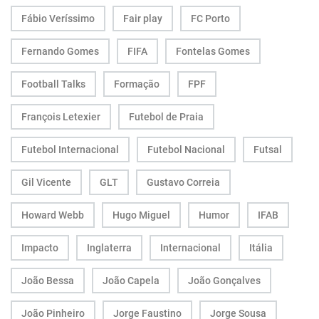
Fábio Veríssimo
Fair play
FC Porto
Fernando Gomes
FIFA
Fontelas Gomes
Football Talks
Formação
FPF
François Letexier
Futebol de Praia
Futebol Internacional
Futebol Nacional
Futsal
Gil Vicente
GLT
Gustavo Correia
Howard Webb
Hugo Miguel
Humor
IFAB
Impacto
Inglaterra
Internacional
Itália
João Bessa
João Capela
João Gonçalves
João Pinheiro
Jorge Faustino
Jorge Sousa