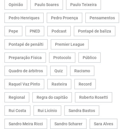
Opinião
Paulo Soares
Paulo Teixeira
Pedro Henriques
Pedro Proença
Pensamentos
Pepe
PNED
Podcast
Pontapé de baliza
Pontapé de penálti
Premier League
Preparação Física
Protocolo
Público
Quadro de árbitros
Quiz
Racismo
Raquel Vaz Pinto
Rasteira
Record
Regional
Regra do capitão
Roberto Rosetti
Rui Costa
Rui Licínio
Sandra Bastos
Sandro Meira Ricci
Sandro Scharer
Sara Alves