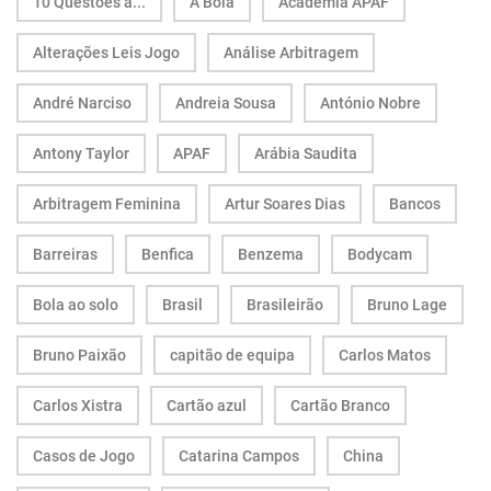
10 Questões a...
A Bola
Academia APAF
Alterações Leis Jogo
Análise Arbitragem
André Narciso
Andreia Sousa
António Nobre
Antony Taylor
APAF
Arábia Saudita
Arbitragem Feminina
Artur Soares Dias
Bancos
Barreiras
Benfica
Benzema
Bodycam
Bola ao solo
Brasil
Brasileirão
Bruno Lage
Bruno Paixão
capitão de equipa
Carlos Matos
Carlos Xistra
Cartão azul
Cartão Branco
Casos de Jogo
Catarina Campos
China