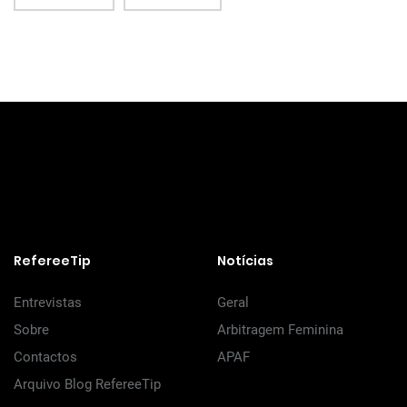
RefereeTip
Notícias
Entrevistas
Geral
Sobre
Arbitragem Feminina
Contactos
APAF
Arquivo Blog RefereeTip