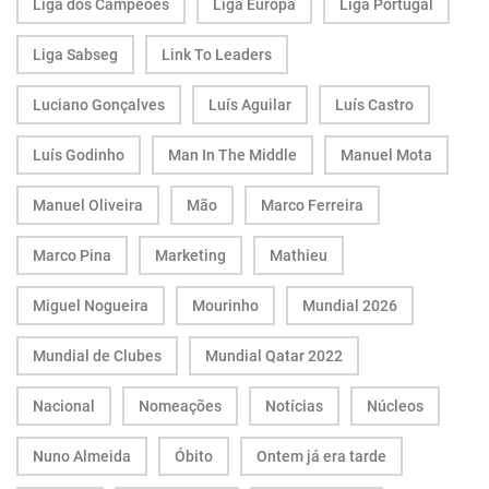
Liga dos Campeões
Liga Europa
Liga Portugal
Liga Sabseg
Link To Leaders
Luciano Gonçalves
Luís Aguilar
Luís Castro
Luís Godinho
Man In The Middle
Manuel Mota
Manuel Oliveira
Mão
Marco Ferreira
Marco Pina
Marketing
Mathieu
Miguel Nogueira
Mourinho
Mundial 2026
Mundial de Clubes
Mundial Qatar 2022
Nacional
Nomeações
Notícias
Núcleos
Nuno Almeida
Óbito
Ontem já era tarde