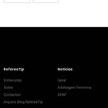
RefereeTip
Notícias
Entrevistas
Geral
Sobre
Arbitragem Feminina
Contactos
APAF
Arquivo Blog RefereeTip