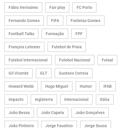
Fábio Veríssimo
Fair play
FC Porto
Fernando Gomes
FIFA
Fontelas Gomes
Football Talks
Formação
FPF
François Letexier
Futebol de Praia
Futebol Internacional
Futebol Nacional
Futsal
Gil Vicente
GLT
Gustavo Correia
Howard Webb
Hugo Miguel
Humor
IFAB
Impacto
Inglaterra
Internacional
Itália
João Bessa
João Capela
João Gonçalves
João Pinheiro
Jorge Faustino
Jorge Sousa