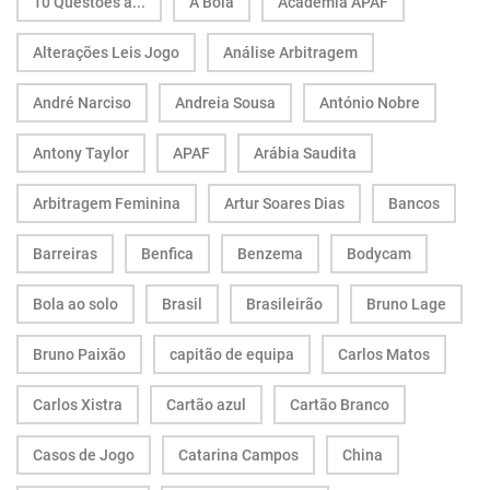
10 Questões a...
A Bola
Academia APAF
Alterações Leis Jogo
Análise Arbitragem
André Narciso
Andreia Sousa
António Nobre
Antony Taylor
APAF
Arábia Saudita
Arbitragem Feminina
Artur Soares Dias
Bancos
Barreiras
Benfica
Benzema
Bodycam
Bola ao solo
Brasil
Brasileirão
Bruno Lage
Bruno Paixão
capitão de equipa
Carlos Matos
Carlos Xistra
Cartão azul
Cartão Branco
Casos de Jogo
Catarina Campos
China