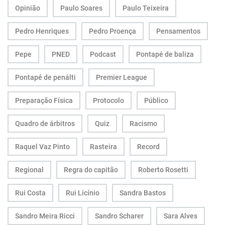
Opinião
Paulo Soares
Paulo Teixeira
Pedro Henriques
Pedro Proença
Pensamentos
Pepe
PNED
Podcast
Pontapé de baliza
Pontapé de penálti
Premier League
Preparação Física
Protocolo
Público
Quadro de árbitros
Quiz
Racismo
Raquel Vaz Pinto
Rasteira
Record
Regional
Regra do capitão
Roberto Rosetti
Rui Costa
Rui Licínio
Sandra Bastos
Sandro Meira Ricci
Sandro Scharer
Sara Alves