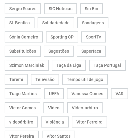
Sérgio Soares
SIC Notícias
Sin Bin
SL Benfica
Solidariedade
Sondagens
Sónia Carneiro
Sporting CP
SportTv
Substituições
Sugestões
Supertaça
Szimon Marciniak
Taça da Liga
Taça Portugal
Taremi
Televisão
Tempo útil de jogo
Tiago Martins
UEFA
Vanessa Gomes
VAR
Victor Gomes
Vídeo
Vídeo-árbitro
videoárbitro
Violência
Vitor Ferreira
Vítor Pereira
Vítor Santos