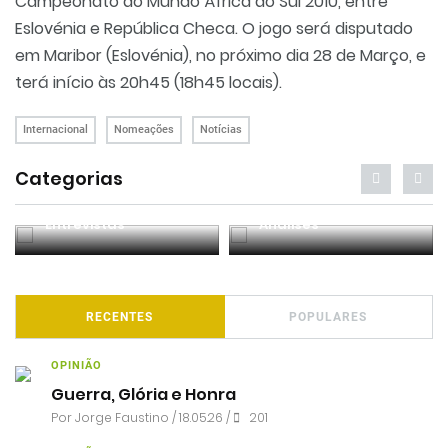
Campeonato do Mundo África do Sul 2010, entre
Eslovénia e República Checa. O jogo será disputado
em Maribor (Eslovénia), no próximo dia 28 de Março, e
terá início às 20h45 (18h45 locais).
Internacional
Nomeações
Notícias
Categorias
Entrevistas
Análises
RECENTES
POPULARES
OPINIÃO
Guerra, Glória e Honra
Por
Jorge Faustino
/ 18.05.26 /
201