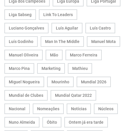
Liga dos Campeões
Liga Europa
Liga Portugal
Liga Sabseg
Link To Leaders
Luciano Gonçalves
Luís Aguilar
Luís Castro
Luís Godinho
Man In The Middle
Manuel Mota
Manuel Oliveira
Mão
Marco Ferreira
Marco Pina
Marketing
Mathieu
Miguel Nogueira
Mourinho
Mundial 2026
Mundial de Clubes
Mundial Qatar 2022
Nacional
Nomeações
Notícias
Núcleos
Nuno Almeida
Óbito
Ontem já era tarde