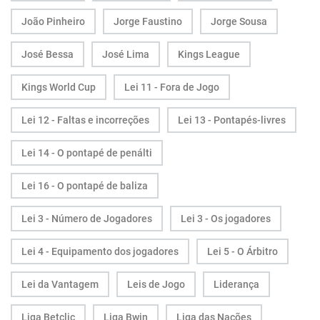
João Pinheiro
Jorge Faustino
Jorge Sousa
José Bessa
José Lima
Kings League
Kings World Cup
Lei 11 - Fora de Jogo
Lei 12 - Faltas e incorreções
Lei 13 - Pontapés-livres
Lei 14 - O pontapé de penálti
Lei 16 - O pontapé de baliza
Lei 3 - Número de Jogadores
Lei 3 - Os jogadores
Lei 4 - Equipamento dos jogadores
Lei 5 - O Árbitro
Lei da Vantagem
Leis de Jogo
Liderança
Liga Betclic
Liga Bwin
Liga das Nações