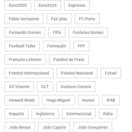
Euro2020
Euro2024
Expresso
Fábio Veríssimo
Fair play
FC Porto
Fernando Gomes
FIFA
Fontelas Gomes
Football Talks
Formação
FPF
François Letexier
Futebol de Praia
Futebol Internacional
Futebol Nacional
Futsal
Gil Vicente
GLT
Gustavo Correia
Howard Webb
Hugo Miguel
Humor
IFAB
Impacto
Inglaterra
Internacional
Itália
João Bessa
João Capela
João Gonçalves