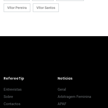
Vítor Pereira
Vítor Santos
RefereeTip
Notícias
Entrevistas
Geral
Sobre
Arbitragem Feminina
Contactos
APAF