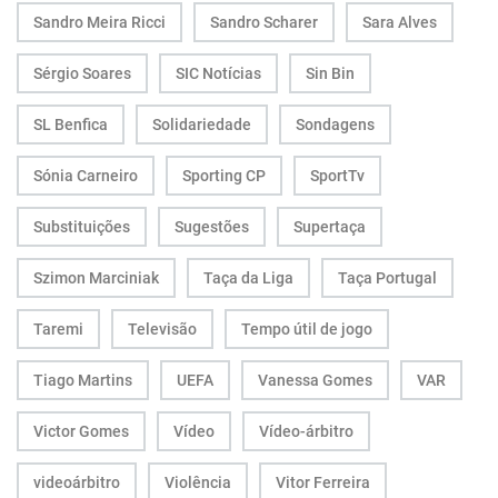
Sandro Meira Ricci
Sandro Scharer
Sara Alves
Sérgio Soares
SIC Notícias
Sin Bin
SL Benfica
Solidariedade
Sondagens
Sónia Carneiro
Sporting CP
SportTv
Substituições
Sugestões
Supertaça
Szimon Marciniak
Taça da Liga
Taça Portugal
Taremi
Televisão
Tempo útil de jogo
Tiago Martins
UEFA
Vanessa Gomes
VAR
Victor Gomes
Vídeo
Vídeo-árbitro
videoárbitro
Violência
Vitor Ferreira