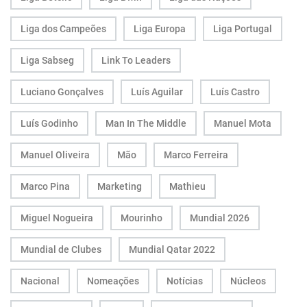
Liga dos Campeões
Liga Europa
Liga Portugal
Liga Sabseg
Link To Leaders
Luciano Gonçalves
Luís Aguilar
Luís Castro
Luís Godinho
Man In The Middle
Manuel Mota
Manuel Oliveira
Mão
Marco Ferreira
Marco Pina
Marketing
Mathieu
Miguel Nogueira
Mourinho
Mundial 2026
Mundial de Clubes
Mundial Qatar 2022
Nacional
Nomeações
Notícias
Núcleos