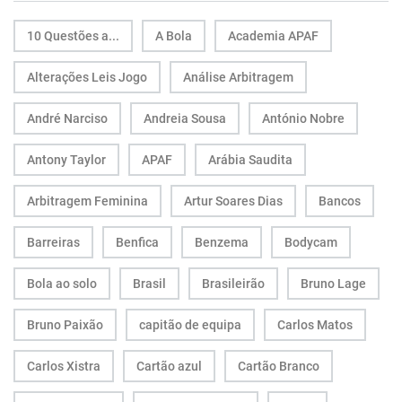
10 Questões a...
A Bola
Academia APAF
Alterações Leis Jogo
Análise Arbitragem
André Narciso
Andreia Sousa
António Nobre
Antony Taylor
APAF
Arábia Saudita
Arbitragem Feminina
Artur Soares Dias
Bancos
Barreiras
Benfica
Benzema
Bodycam
Bola ao solo
Brasil
Brasileirão
Bruno Lage
Bruno Paixão
capitão de equipa
Carlos Matos
Carlos Xistra
Cartão azul
Cartão Branco