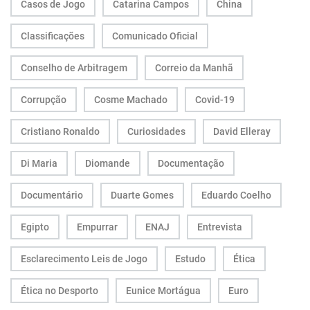
Casos de Jogo
Catarina Campos
China
Classificações
Comunicado Oficial
Conselho de Arbitragem
Correio da Manhã
Corrupção
Cosme Machado
Covid-19
Cristiano Ronaldo
Curiosidades
David Elleray
Di Maria
Diomande
Documentação
Documentário
Duarte Gomes
Eduardo Coelho
Egipto
Empurrar
ENAJ
Entrevista
Esclarecimento Leis de Jogo
Estudo
Ética
Ética no Desporto
Eunice Mortágua
Euro