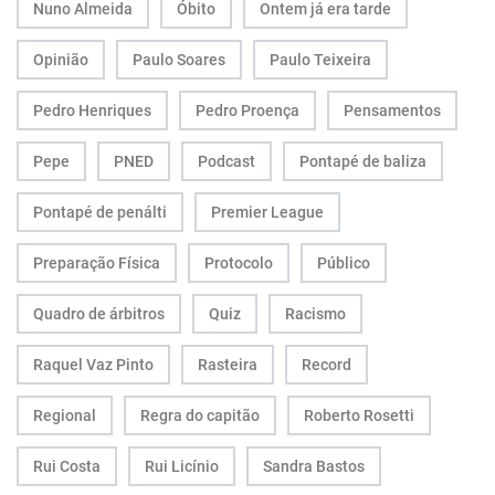
Nuno Almeida
Óbito
Ontem já era tarde
Opinião
Paulo Soares
Paulo Teixeira
Pedro Henriques
Pedro Proença
Pensamentos
Pepe
PNED
Podcast
Pontapé de baliza
Pontapé de penálti
Premier League
Preparação Física
Protocolo
Público
Quadro de árbitros
Quiz
Racismo
Raquel Vaz Pinto
Rasteira
Record
Regional
Regra do capitão
Roberto Rosetti
Rui Costa
Rui Licínio
Sandra Bastos