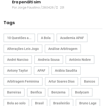
Era penálti sim
Por
Jorge Faustino
/ 28.04.26 /
231
Tags
10 Questões a...
A Bola
Academia APAF
Alterações Leis Jogo
Análise Arbitragem
André Narciso
Andreia Sousa
António Nobre
Antony Taylor
APAF
Arábia Saudita
Arbitragem Feminina
Artur Soares Dias
Bancos
Barreiras
Benfica
Benzema
Bodycam
Bola ao solo
Brasil
Brasileirão
Bruno Lage