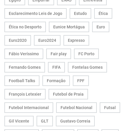
Egipto
Empurrar
ENAJ
Entrevista
Esclarecimento Leis de Jogo
Estudo
Ética
Ética no Desporto
Eunice Mortágua
Euro
Euro2020
Euro2024
Expresso
Fábio Veríssimo
Fair play
FC Porto
Fernando Gomes
FIFA
Fontelas Gomes
Football Talks
Formação
FPF
François Letexier
Futebol de Praia
Futebol Internacional
Futebol Nacional
Futsal
Gil Vicente
GLT
Gustavo Correia