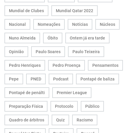
Mundial de Clubes
Mundial Qatar 2022
Nacional
Nomeações
Notícias
Núcleos
Nuno Almeida
Óbito
Ontem já era tarde
Opinião
Paulo Soares
Paulo Teixeira
Pedro Henriques
Pedro Proença
Pensamentos
Pepe
PNED
Podcast
Pontapé de baliza
Pontapé de penálti
Premier League
Preparação Física
Protocolo
Público
Quadro de árbitros
Quiz
Racismo