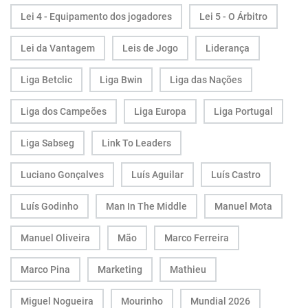
Lei 4 - Equipamento dos jogadores
Lei 5 - O Árbitro
Lei da Vantagem
Leis de Jogo
Liderança
Liga Betclic
Liga Bwin
Liga das Nações
Liga dos Campeões
Liga Europa
Liga Portugal
Liga Sabseg
Link To Leaders
Luciano Gonçalves
Luís Aguilar
Luís Castro
Luís Godinho
Man In The Middle
Manuel Mota
Manuel Oliveira
Mão
Marco Ferreira
Marco Pina
Marketing
Mathieu
Miguel Nogueira
Mourinho
Mundial 2026