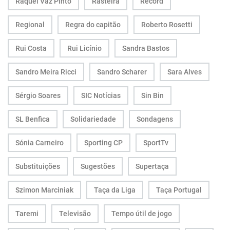
Raquel Vaz Pinto
Rasteira
Record
Regional
Regra do capitão
Roberto Rosetti
Rui Costa
Rui Licínio
Sandra Bastos
Sandro Meira Ricci
Sandro Scharer
Sara Alves
Sérgio Soares
SIC Notícias
Sin Bin
SL Benfica
Solidariedade
Sondagens
Sónia Carneiro
Sporting CP
SportTv
Substituições
Sugestões
Supertaça
Szimon Marciniak
Taça da Liga
Taça Portugal
Taremi
Televisão
Tempo útil de jogo