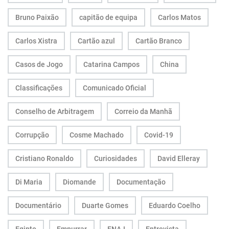
Bruno Paixão
capitão de equipa
Carlos Matos
Carlos Xistra
Cartão azul
Cartão Branco
Casos de Jogo
Catarina Campos
China
Classificações
Comunicado Oficial
Conselho de Arbitragem
Correio da Manhã
Corrupção
Cosme Machado
Covid-19
Cristiano Ronaldo
Curiosidades
David Elleray
Di Maria
Diomande
Documentação
Documentário
Duarte Gomes
Eduardo Coelho