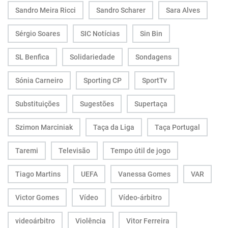
Sandro Meira Ricci
Sandro Scharer
Sara Alves
Sérgio Soares
SIC Notícias
Sin Bin
SL Benfica
Solidariedade
Sondagens
Sónia Carneiro
Sporting CP
SportTv
Substituições
Sugestões
Supertaça
Szimon Marciniak
Taça da Liga
Taça Portugal
Taremi
Televisão
Tempo útil de jogo
Tiago Martins
UEFA
Vanessa Gomes
VAR
Victor Gomes
Vídeo
Vídeo-árbitro
videoárbitro
Violência
Vitor Ferreira