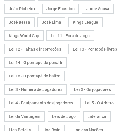
João Pinheiro
Jorge Faustino
Jorge Sousa
José Bessa
José Lima
Kings League
Kings World Cup
Lei 11 - Fora de Jogo
Lei 12 - Faltas e incorreções
Lei 13 - Pontapés-livres
Lei 14 - O pontapé de penálti
Lei 16 - O pontapé de baliza
Lei 3 - Número de Jogadores
Lei 3 - Os jogadores
Lei 4 - Equipamento dos jogadores
Lei 5 - O Árbitro
Lei da Vantagem
Leis de Jogo
Liderança
Liga Betclic
Liga Bwin
Liga das Nações