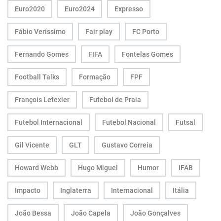
Euro2020
Euro2024
Expresso
Fábio Veríssimo
Fair play
FC Porto
Fernando Gomes
FIFA
Fontelas Gomes
Football Talks
Formação
FPF
François Letexier
Futebol de Praia
Futebol Internacional
Futebol Nacional
Futsal
Gil Vicente
GLT
Gustavo Correia
Howard Webb
Hugo Miguel
Humor
IFAB
Impacto
Inglaterra
Internacional
Itália
João Bessa
João Capela
João Gonçalves