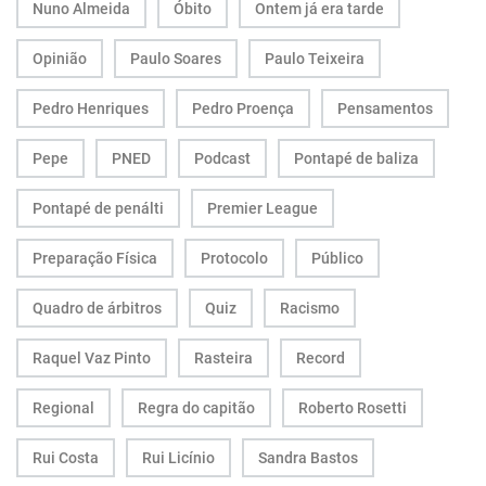
Nuno Almeida
Óbito
Ontem já era tarde
Opinião
Paulo Soares
Paulo Teixeira
Pedro Henriques
Pedro Proença
Pensamentos
Pepe
PNED
Podcast
Pontapé de baliza
Pontapé de penálti
Premier League
Preparação Física
Protocolo
Público
Quadro de árbitros
Quiz
Racismo
Raquel Vaz Pinto
Rasteira
Record
Regional
Regra do capitão
Roberto Rosetti
Rui Costa
Rui Licínio
Sandra Bastos