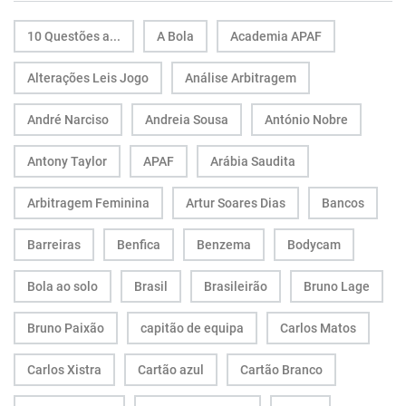
10 Questões a...
A Bola
Academia APAF
Alterações Leis Jogo
Análise Arbitragem
André Narciso
Andreia Sousa
António Nobre
Antony Taylor
APAF
Arábia Saudita
Arbitragem Feminina
Artur Soares Dias
Bancos
Barreiras
Benfica
Benzema
Bodycam
Bola ao solo
Brasil
Brasileirão
Bruno Lage
Bruno Paixão
capitão de equipa
Carlos Matos
Carlos Xistra
Cartão azul
Cartão Branco