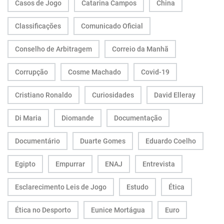
Casos de Jogo
Catarina Campos
China
Classificações
Comunicado Oficial
Conselho de Arbitragem
Correio da Manhã
Corrupção
Cosme Machado
Covid-19
Cristiano Ronaldo
Curiosidades
David Elleray
Di Maria
Diomande
Documentação
Documentário
Duarte Gomes
Eduardo Coelho
Egipto
Empurrar
ENAJ
Entrevista
Esclarecimento Leis de Jogo
Estudo
Ética
Ética no Desporto
Eunice Mortágua
Euro