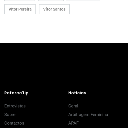
Vítor Pereira
Vítor Santos
RefereeTip
Notícias
Entrevistas
Geral
Sobre
Arbitragem Feminina
Contactos
APAF