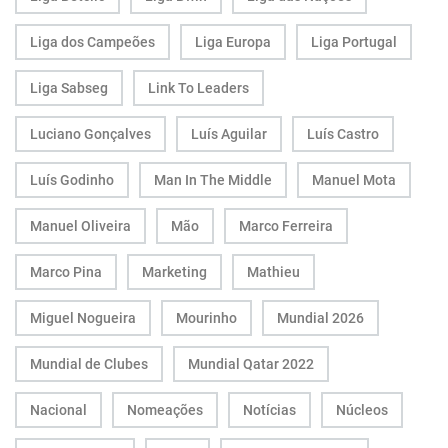
Liga dos Campeões
Liga Europa
Liga Portugal
Liga Sabseg
Link To Leaders
Luciano Gonçalves
Luís Aguilar
Luís Castro
Luís Godinho
Man In The Middle
Manuel Mota
Manuel Oliveira
Mão
Marco Ferreira
Marco Pina
Marketing
Mathieu
Miguel Nogueira
Mourinho
Mundial 2026
Mundial de Clubes
Mundial Qatar 2022
Nacional
Nomeações
Notícias
Núcleos