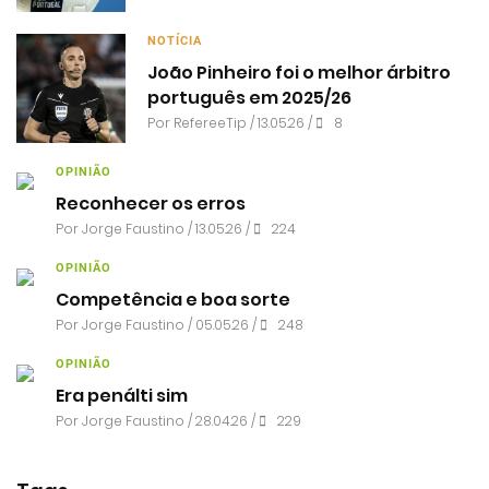
NOTÍCIA
João Pinheiro foi o melhor árbitro
português em 2025/26
Por RefereeTip / 13.05.26 /
8
OPINIÃO
Reconhecer os erros
Por
Jorge Faustino
/ 13.05.26 /
224
OPINIÃO
Competência e boa sorte
Por
Jorge Faustino
/ 05.05.26 /
248
OPINIÃO
Era penálti sim
Por
Jorge Faustino
/ 28.04.26 /
229