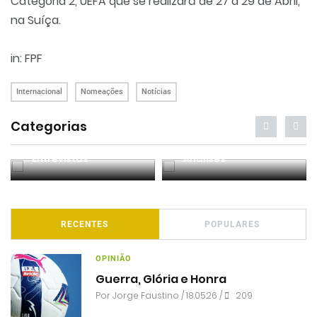
Categoria 2, UEFA que se realizará de 27 a 29 de Abril,
na Suíça.
in: FPF
Internacional
Nomeações
Notícias
Categorias
Entrevistas
Análises
RECENTES
POPULARES
OPINIÃO
Guerra, Glória e Honra
Por
Jorge Faustino
/ 18.05.26 /
209