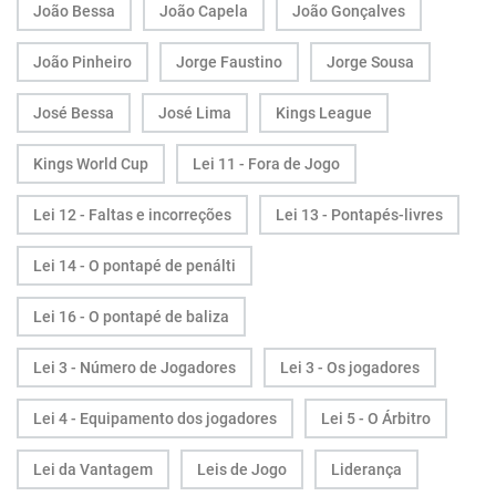
João Bessa
João Capela
João Gonçalves
João Pinheiro
Jorge Faustino
Jorge Sousa
José Bessa
José Lima
Kings League
Kings World Cup
Lei 11 - Fora de Jogo
Lei 12 - Faltas e incorreções
Lei 13 - Pontapés-livres
Lei 14 - O pontapé de penálti
Lei 16 - O pontapé de baliza
Lei 3 - Número de Jogadores
Lei 3 - Os jogadores
Lei 4 - Equipamento dos jogadores
Lei 5 - O Árbitro
Lei da Vantagem
Leis de Jogo
Liderança