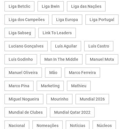
Liga Betclic
Liga Bwin
Liga das Nações
Liga dos Campeões
Liga Europa
Liga Portugal
Liga Sabseg
Link To Leaders
Luciano Gonçalves
Luís Aguilar
Luís Castro
Luís Godinho
Man In The Middle
Manuel Mota
Manuel Oliveira
Mão
Marco Ferreira
Marco Pina
Marketing
Mathieu
Miguel Nogueira
Mourinho
Mundial 2026
Mundial de Clubes
Mundial Qatar 2022
Nacional
Nomeações
Notícias
Núcleos