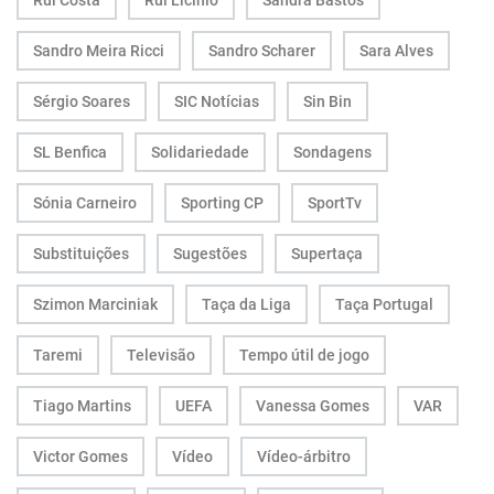
Rui Costa
Rui Licínio
Sandra Bastos
Sandro Meira Ricci
Sandro Scharer
Sara Alves
Sérgio Soares
SIC Notícias
Sin Bin
SL Benfica
Solidariedade
Sondagens
Sónia Carneiro
Sporting CP
SportTv
Substituições
Sugestões
Supertaça
Szimon Marciniak
Taça da Liga
Taça Portugal
Taremi
Televisão
Tempo útil de jogo
Tiago Martins
UEFA
Vanessa Gomes
VAR
Victor Gomes
Vídeo
Vídeo-árbitro