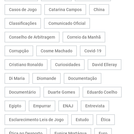
Casos de Jogo
Catarina Campos
China
Classificações
Comunicado Oficial
Conselho de Arbitragem
Correio da Manhã
Corrupção
Cosme Machado
Covid-19
Cristiano Ronaldo
Curiosidades
David Elleray
Di Maria
Diomande
Documentação
Documentário
Duarte Gomes
Eduardo Coelho
Egipto
Empurrar
ENAJ
Entrevista
Esclarecimento Leis de Jogo
Estudo
Ética
Ética no Desporto
Eunice Mortágua
Euro