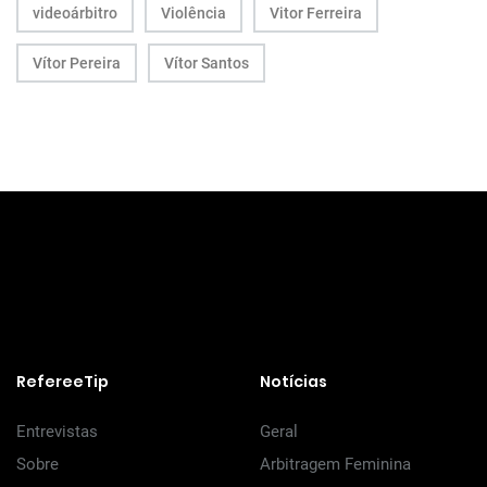
videoárbitro
Violência
Vitor Ferreira
Vítor Pereira
Vítor Santos
RefereeTip
Notícias
Entrevistas
Geral
Sobre
Arbitragem Feminina