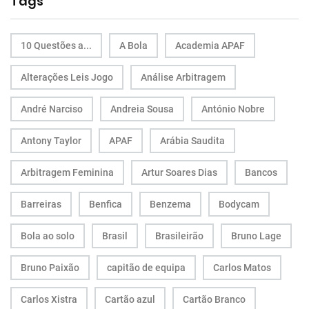
Tags
10 Questões a...
A Bola
Academia APAF
Alterações Leis Jogo
Análise Arbitragem
André Narciso
Andreia Sousa
António Nobre
Antony Taylor
APAF
Arábia Saudita
Arbitragem Feminina
Artur Soares Dias
Bancos
Barreiras
Benfica
Benzema
Bodycam
Bola ao solo
Brasil
Brasileirão
Bruno Lage
Bruno Paixão
capitão de equipa
Carlos Matos
Carlos Xistra
Cartão azul
Cartão Branco