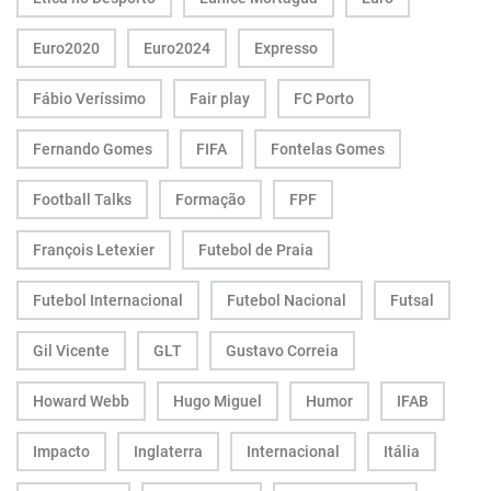
Euro2020
Euro2024
Expresso
Fábio Veríssimo
Fair play
FC Porto
Fernando Gomes
FIFA
Fontelas Gomes
Football Talks
Formação
FPF
François Letexier
Futebol de Praia
Futebol Internacional
Futebol Nacional
Futsal
Gil Vicente
GLT
Gustavo Correia
Howard Webb
Hugo Miguel
Humor
IFAB
Impacto
Inglaterra
Internacional
Itália