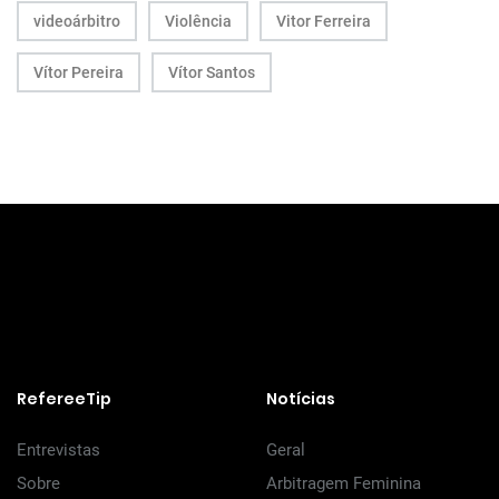
videoárbitro
Violência
Vitor Ferreira
Vítor Pereira
Vítor Santos
RefereeTip
Notícias
Entrevistas
Geral
Sobre
Arbitragem Feminina