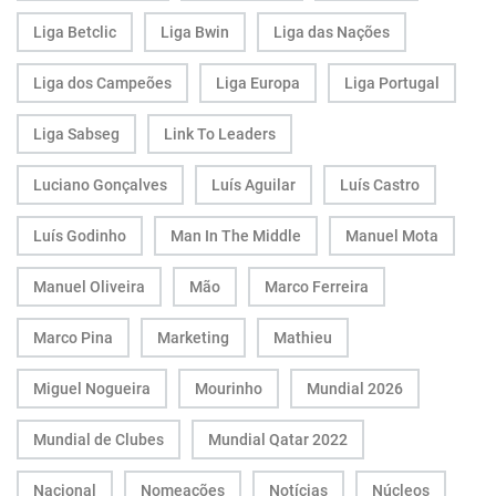
Liga Betclic
Liga Bwin
Liga das Nações
Liga dos Campeões
Liga Europa
Liga Portugal
Liga Sabseg
Link To Leaders
Luciano Gonçalves
Luís Aguilar
Luís Castro
Luís Godinho
Man In The Middle
Manuel Mota
Manuel Oliveira
Mão
Marco Ferreira
Marco Pina
Marketing
Mathieu
Miguel Nogueira
Mourinho
Mundial 2026
Mundial de Clubes
Mundial Qatar 2022
Nacional
Nomeações
Notícias
Núcleos