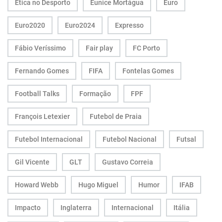
Ética no Desporto
Eunice Mortágua
Euro
Euro2020
Euro2024
Expresso
Fábio Veríssimo
Fair play
FC Porto
Fernando Gomes
FIFA
Fontelas Gomes
Football Talks
Formação
FPF
François Letexier
Futebol de Praia
Futebol Internacional
Futebol Nacional
Futsal
Gil Vicente
GLT
Gustavo Correia
Howard Webb
Hugo Miguel
Humor
IFAB
Impacto
Inglaterra
Internacional
Itália