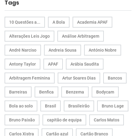
Tags
10 Questões a...
A Bola
Academia APAF
Alterações Leis Jogo
Análise Arbitragem
André Narciso
Andreia Sousa
António Nobre
Antony Taylor
APAF
Arábia Saudita
Arbitragem Feminina
Artur Soares Dias
Bancos
Barreiras
Benfica
Benzema
Bodycam
Bola ao solo
Brasil
Brasileirão
Bruno Lage
Bruno Paixão
capitão de equipa
Carlos Matos
Carlos Xistra
Cartão azul
Cartão Branco