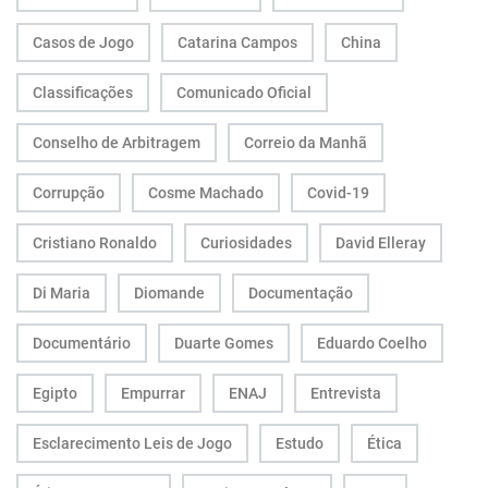
Casos de Jogo
Catarina Campos
China
Classificações
Comunicado Oficial
Conselho de Arbitragem
Correio da Manhã
Corrupção
Cosme Machado
Covid-19
Cristiano Ronaldo
Curiosidades
David Elleray
Di Maria
Diomande
Documentação
Documentário
Duarte Gomes
Eduardo Coelho
Egipto
Empurrar
ENAJ
Entrevista
Esclarecimento Leis de Jogo
Estudo
Ética