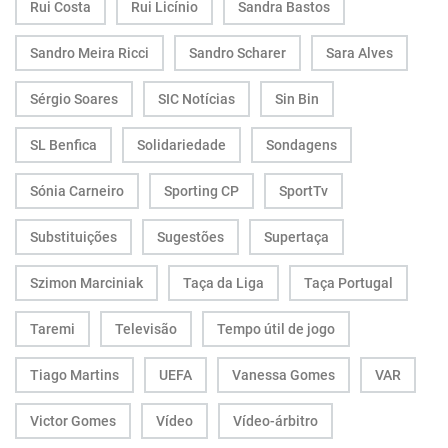
Rui Costa
Rui Licínio
Sandra Bastos
Sandro Meira Ricci
Sandro Scharer
Sara Alves
Sérgio Soares
SIC Notícias
Sin Bin
SL Benfica
Solidariedade
Sondagens
Sónia Carneiro
Sporting CP
SportTv
Substituições
Sugestões
Supertaça
Szimon Marciniak
Taça da Liga
Taça Portugal
Taremi
Televisão
Tempo útil de jogo
Tiago Martins
UEFA
Vanessa Gomes
VAR
Victor Gomes
Vídeo
Vídeo-árbitro