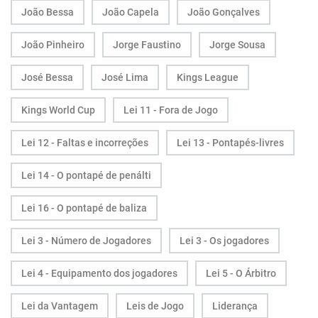
João Bessa
João Capela
João Gonçalves
João Pinheiro
Jorge Faustino
Jorge Sousa
José Bessa
José Lima
Kings League
Kings World Cup
Lei 11 - Fora de Jogo
Lei 12 - Faltas e incorreções
Lei 13 - Pontapés-livres
Lei 14 - O pontapé de penálti
Lei 16 - O pontapé de baliza
Lei 3 - Número de Jogadores
Lei 3 - Os jogadores
Lei 4 - Equipamento dos jogadores
Lei 5 - O Árbitro
Lei da Vantagem
Leis de Jogo
Liderança