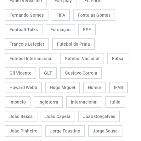
Fábio Veríssimo
Fair play
FC Porto
Fernando Gomes
FIFA
Fontelas Gomes
Football Talks
Formação
FPF
François Letexier
Futebol de Praia
Futebol Internacional
Futebol Nacional
Futsal
Gil Vicente
GLT
Gustavo Correia
Howard Webb
Hugo Miguel
Humor
IFAB
Impacto
Inglaterra
Internacional
Itália
João Bessa
João Capela
João Gonçalves
João Pinheiro
Jorge Faustino
Jorge Sousa