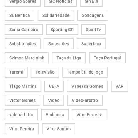
Sérgio Soares
SIC Notícias
Sin Bin
SL Benfica
Solidariedade
Sondagens
Sónia Carneiro
Sporting CP
SportTv
Substituições
Sugestões
Supertaça
Szimon Marciniak
Taça da Liga
Taça Portugal
Taremi
Televisão
Tempo útil de jogo
Tiago Martins
UEFA
Vanessa Gomes
VAR
Victor Gomes
Vídeo
Vídeo-árbitro
videoárbitro
Violência
Vitor Ferreira
Vítor Pereira
Vítor Santos