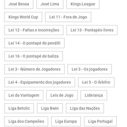
José Bessa
José Lima
Kings League
Kings World Cup
Lei 11 - Fora de Jogo
Lei 12 - Faltas e incorreções
Lei 13 - Pontapés-livres
Lei 14 - O pontapé de penálti
Lei 16 - O pontapé de baliza
Lei 3 - Número de Jogadores
Lei 3 - Os jogadores
Lei 4 - Equipamento dos jogadores
Lei 5 - O Árbitro
Lei da Vantagem
Leis de Jogo
Liderança
Liga Betclic
Liga Bwin
Liga das Nações
Liga dos Campeões
Liga Europa
Liga Portugal