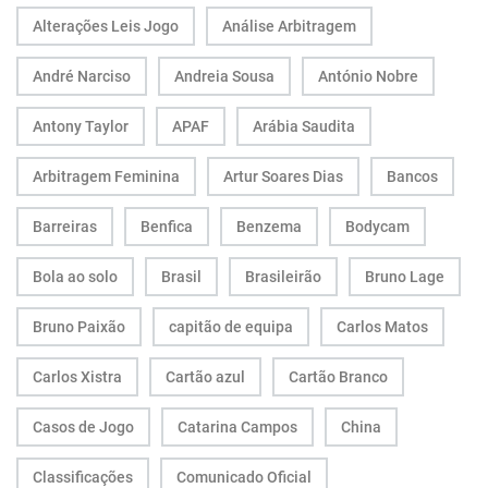
Alterações Leis Jogo
Análise Arbitragem
André Narciso
Andreia Sousa
António Nobre
Antony Taylor
APAF
Arábia Saudita
Arbitragem Feminina
Artur Soares Dias
Bancos
Barreiras
Benfica
Benzema
Bodycam
Bola ao solo
Brasil
Brasileirão
Bruno Lage
Bruno Paixão
capitão de equipa
Carlos Matos
Carlos Xistra
Cartão azul
Cartão Branco
Casos de Jogo
Catarina Campos
China
Classificações
Comunicado Oficial