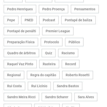
Pedro Henriques
Pedro Proença
Pensamentos
Pepe
PNED
Podcast
Pontapé de baliza
Pontapé de penálti
Premier League
Preparação Física
Protocolo
Público
Quadro de árbitros
Quiz
Racismo
Raquel Vaz Pinto
Rasteira
Record
Regional
Regra do capitão
Roberto Rosetti
Rui Costa
Rui Licínio
Sandra Bastos
Sandro Meira Ricci
Sandro Scharer
Sara Alves