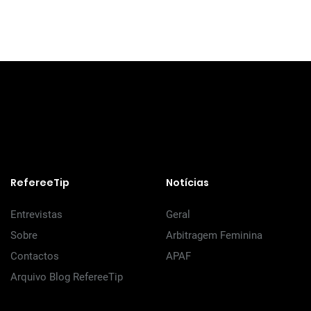
RefereeTip
Notícias
Entrevistas
Geral
Sobre
Arbitragem Feminina
Contactos
APAF
Arquivo Blog RefereeTip