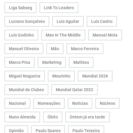
Liga Sabseg
Link To Leaders
Luciano Gonçalves
Luís Aguilar
Luís Castro
Luís Godinho
Man In The Middle
Manuel Mota
Manuel Oliveira
Mão
Marco Ferreira
Marco Pina
Marketing
Mathieu
Miguel Nogueira
Mourinho
Mundial 2026
Mundial de Clubes
Mundial Qatar 2022
Nacional
Nomeações
Notícias
Núcleos
Nuno Almeida
Óbito
Ontem já era tarde
Opinião
Paulo Soares
Paulo Teixeira