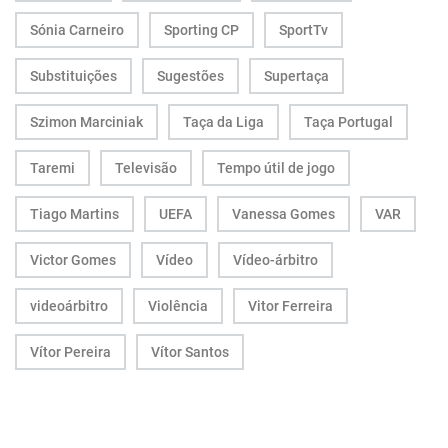
Sónia Carneiro
Sporting CP
SportTv
Substituições
Sugestões
Supertaça
Szimon Marciniak
Taça da Liga
Taça Portugal
Taremi
Televisão
Tempo útil de jogo
Tiago Martins
UEFA
Vanessa Gomes
VAR
Victor Gomes
Vídeo
Vídeo-árbitro
videoárbitro
Violência
Vitor Ferreira
Vítor Pereira
Vítor Santos