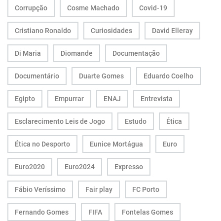
Corrupção
Cosme Machado
Covid-19
Cristiano Ronaldo
Curiosidades
David Elleray
Di Maria
Diomande
Documentação
Documentário
Duarte Gomes
Eduardo Coelho
Egipto
Empurrar
ENAJ
Entrevista
Esclarecimento Leis de Jogo
Estudo
Ética
Ética no Desporto
Eunice Mortágua
Euro
Euro2020
Euro2024
Expresso
Fábio Veríssimo
Fair play
FC Porto
Fernando Gomes
FIFA
Fontelas Gomes