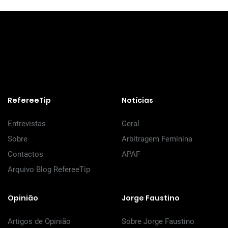
RefereeTip
Notícias
Entrevistas
Geral
Sobre
Arbitragem Feminina
Contactos
APAF
Arquivo Blog RefereeTip
Opinião
Jorge Faustino
Artigos de Opinião
Sobre Jorge Faustino