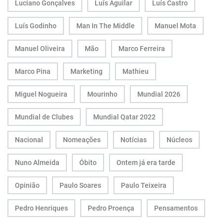
Luciano Gonçalves
Luís Aguilar
Luís Castro
Luís Godinho
Man In The Middle
Manuel Mota
Manuel Oliveira
Mão
Marco Ferreira
Marco Pina
Marketing
Mathieu
Miguel Nogueira
Mourinho
Mundial 2026
Mundial de Clubes
Mundial Qatar 2022
Nacional
Nomeações
Notícias
Núcleos
Nuno Almeida
Óbito
Ontem já era tarde
Opinião
Paulo Soares
Paulo Teixeira
Pedro Henriques
Pedro Proença
Pensamentos