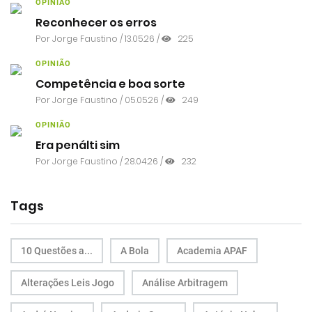
OPINIÃO
Reconhecer os erros
Por
Jorge Faustino
/ 13.05.26 /
225
OPINIÃO
Competência e boa sorte
Por
Jorge Faustino
/ 05.05.26 /
249
OPINIÃO
Era penálti sim
Por
Jorge Faustino
/ 28.04.26 /
232
Tags
10 Questões a...
A Bola
Academia APAF
Alterações Leis Jogo
Análise Arbitragem