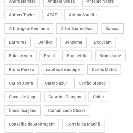
André Narciso
Andreia Sousa
António Nobre
Antony Taylor
APAF
Arábia Saudita
Arbitragem Feminina
Artur Soares Dias
Bancos
Barreiras
Benfica
Benzema
Bodycam
Bola ao solo
Brasil
Brasileirão
Bruno Lage
Bruno Paixão
capitão de equipa
Carlos Matos
Carlos Xistra
Cartão azul
Cartão Branco
Casos de Jogo
Catarina Campos
China
Classificações
Comunicado Oficial
Conselho de Arbitragem
Correio da Manhã