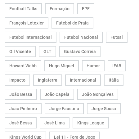
Football Talks
Formação
FPF
François Letexier
Futebol de Praia
Futebol Internacional
Futebol Nacional
Futsal
Gil Vicente
GLT
Gustavo Correia
Howard Webb
Hugo Miguel
Humor
IFAB
Impacto
Inglaterra
Internacional
Itália
João Bessa
João Capela
João Gonçalves
João Pinheiro
Jorge Faustino
Jorge Sousa
José Bessa
José Lima
Kings League
Kings World Cup
Lei 11 - Fora de Jogo