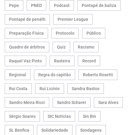
Pepe
PNED
Podcast
Pontapé de baliza
Pontapé de penálti
Premier League
Preparação Física
Protocolo
Público
Quadro de árbitros
Quiz
Racismo
Raquel Vaz Pinto
Rasteira
Record
Regional
Regra do capitão
Roberto Rosetti
Rui Costa
Rui Licínio
Sandra Bastos
Sandro Meira Ricci
Sandro Scharer
Sara Alves
Sérgio Soares
SIC Notícias
Sin Bin
SL Benfica
Solidariedade
Sondagens