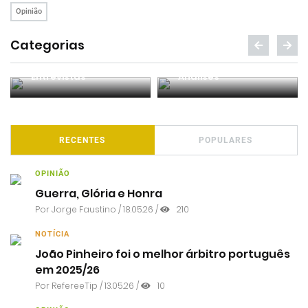
Opinião
Categorias
Entrevistas
Análises
RECENTES
POPULARES
OPINIÃO
Guerra, Glória e Honra
Por
Jorge Faustino
/ 18.05.26 /
210
NOTÍCIA
João Pinheiro foi o melhor árbitro português
em 2025/26
Por RefereeTip / 13.05.26 /
10