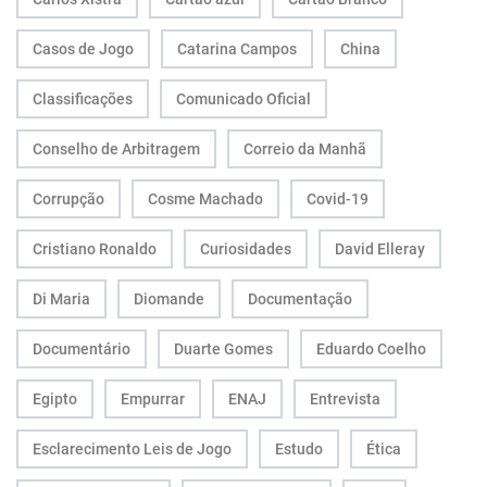
Casos de Jogo
Catarina Campos
China
Classificações
Comunicado Oficial
Conselho de Arbitragem
Correio da Manhã
Corrupção
Cosme Machado
Covid-19
Cristiano Ronaldo
Curiosidades
David Elleray
Di Maria
Diomande
Documentação
Documentário
Duarte Gomes
Eduardo Coelho
Egipto
Empurrar
ENAJ
Entrevista
Esclarecimento Leis de Jogo
Estudo
Ética