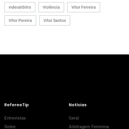
videoárbitro
Violência
Vitor Ferreira
Vítor Pereira
Vítor Santos
RefereeTip
Notícias
Entrevistas
Geral
Sobre
Arbitragem Feminina