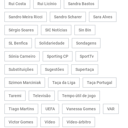
Rui Costa
Rui Licínio
Sandra Bastos
Sandro Meira Ricci
Sandro Scharer
Sara Alves
Sérgio Soares
SIC Notícias
Sin Bin
SL Benfica
Solidariedade
Sondagens
Sónia Carneiro
Sporting CP
SportTv
Substituições
Sugestões
Supertaça
Szimon Marciniak
Taça da Liga
Taça Portugal
Taremi
Televisão
Tempo útil de jogo
Tiago Martins
UEFA
Vanessa Gomes
VAR
Victor Gomes
Vídeo
Vídeo-árbitro