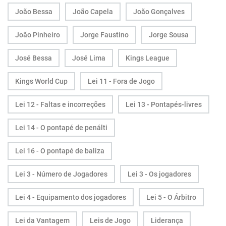
João Bessa
João Capela
João Gonçalves
João Pinheiro
Jorge Faustino
Jorge Sousa
José Bessa
José Lima
Kings League
Kings World Cup
Lei 11 - Fora de Jogo
Lei 12 - Faltas e incorreções
Lei 13 - Pontapés-livres
Lei 14 - O pontapé de penálti
Lei 16 - O pontapé de baliza
Lei 3 - Número de Jogadores
Lei 3 - Os jogadores
Lei 4 - Equipamento dos jogadores
Lei 5 - O Árbitro
Lei da Vantagem
Leis de Jogo
Liderança