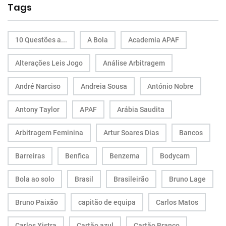
Tags
10 Questões a...
A Bola
Academia APAF
Alterações Leis Jogo
Análise Arbitragem
André Narciso
Andreia Sousa
António Nobre
Antony Taylor
APAF
Arábia Saudita
Arbitragem Feminina
Artur Soares Dias
Bancos
Barreiras
Benfica
Benzema
Bodycam
Bola ao solo
Brasil
Brasileirão
Bruno Lage
Bruno Paixão
capitão de equipa
Carlos Matos
Carlos Xistra
Cartão azul
Cartão Branco