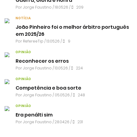
Guerra, Glória e Honra
Por
Jorge Faustino
/ 18.05.26 /
209
NOTÍCIA
João Pinheiro foi o melhor árbitro português
em 2025/26
Por RefereeTip / 13.05.26 /
9
OPINIÃO
Reconhecer os erros
Por
Jorge Faustino
/ 13.05.26 /
224
OPINIÃO
Competência e boa sorte
Por
Jorge Faustino
/ 05.05.26 /
248
OPINIÃO
Era penálti sim
Por
Jorge Faustino
/ 28.04.26 /
231