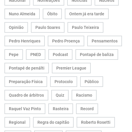
Nacional
Nomeações
Notícias
Núcleos
Nuno Almeida
Óbito
Ontem já era tarde
Opinião
Paulo Soares
Paulo Teixeira
Pedro Henriques
Pedro Proença
Pensamentos
Pepe
PNED
Podcast
Pontapé de baliza
Pontapé de penálti
Premier League
Preparação Física
Protocolo
Público
Quadro de árbitros
Quiz
Racismo
Raquel Vaz Pinto
Rasteira
Record
Regional
Regra do capitão
Roberto Rosetti