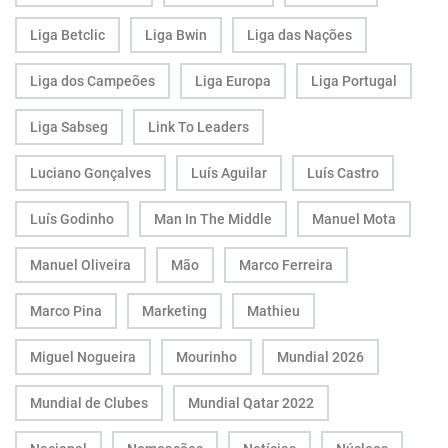
Liga Betclic
Liga Bwin
Liga das Nações
Liga dos Campeões
Liga Europa
Liga Portugal
Liga Sabseg
Link To Leaders
Luciano Gonçalves
Luís Aguilar
Luís Castro
Luís Godinho
Man In The Middle
Manuel Mota
Manuel Oliveira
Mão
Marco Ferreira
Marco Pina
Marketing
Mathieu
Miguel Nogueira
Mourinho
Mundial 2026
Mundial de Clubes
Mundial Qatar 2022