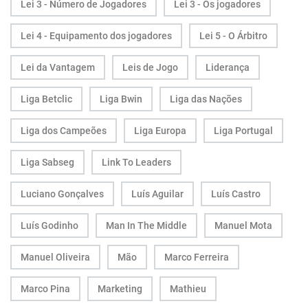
Lei 3 - Número de Jogadores
Lei 3 - Os jogadores
Lei 4 - Equipamento dos jogadores
Lei 5 - O Árbitro
Lei da Vantagem
Leis de Jogo
Liderança
Liga Betclic
Liga Bwin
Liga das Nações
Liga dos Campeões
Liga Europa
Liga Portugal
Liga Sabseg
Link To Leaders
Luciano Gonçalves
Luís Aguilar
Luís Castro
Luís Godinho
Man In The Middle
Manuel Mota
Manuel Oliveira
Mão
Marco Ferreira
Marco Pina
Marketing
Mathieu