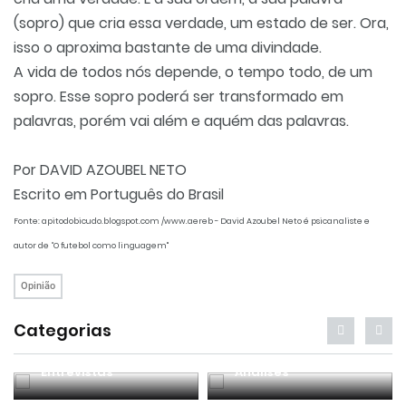
(sopro) que cria essa verdade, um estado de ser. Ora,
isso o aproxima bastante de uma divindade.
A vida de todos nós depende, o tempo todo, de um
sopro. Esse sopro poderá ser transformado em
palavras, porém vai além e aquém das palavras.
Por DAVID AZOUBEL NETO
Escrito em Português do Brasil
Fonte: apitodobicudo.blogspot.com /www.aereb - David Azoubel Neto é psicanaliste e
autor de “O futebol como linguagem"
Opinião
Categorias
Entrevistas
Análises