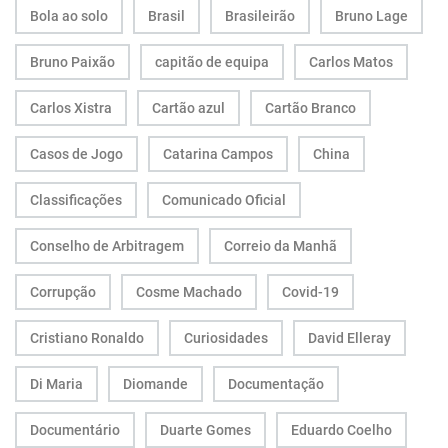
Bola ao solo
Brasil
Brasileirão
Bruno Lage
Bruno Paixão
capitão de equipa
Carlos Matos
Carlos Xistra
Cartão azul
Cartão Branco
Casos de Jogo
Catarina Campos
China
Classificações
Comunicado Oficial
Conselho de Arbitragem
Correio da Manhã
Corrupção
Cosme Machado
Covid-19
Cristiano Ronaldo
Curiosidades
David Elleray
Di Maria
Diomande
Documentação
Documentário
Duarte Gomes
Eduardo Coelho