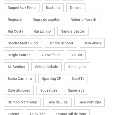
Raquel Vaz Pinto
Rasteira
Record
Regional
Regra do capitão
Roberto Rosetti
Rui Costa
Rui Licínio
Sandra Bastos
Sandro Meira Ricci
Sandro Scharer
Sara Alves
Sérgio Soares
SIC Notícias
Sin Bin
SL Benfica
Solidariedade
Sondagens
Sónia Carneiro
Sporting CP
SportTv
Substituições
Sugestões
Supertaça
Szimon Marciniak
Taça da Liga
Taça Portugal
Taremi
Televisão
Tempo útil de jogo