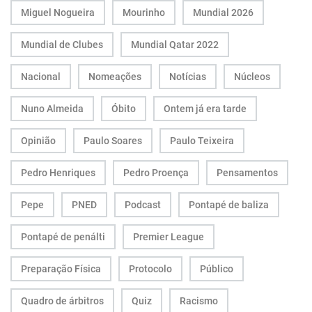
Miguel Nogueira
Mourinho
Mundial 2026
Mundial de Clubes
Mundial Qatar 2022
Nacional
Nomeações
Notícias
Núcleos
Nuno Almeida
Óbito
Ontem já era tarde
Opinião
Paulo Soares
Paulo Teixeira
Pedro Henriques
Pedro Proença
Pensamentos
Pepe
PNED
Podcast
Pontapé de baliza
Pontapé de penálti
Premier League
Preparação Física
Protocolo
Público
Quadro de árbitros
Quiz
Racismo