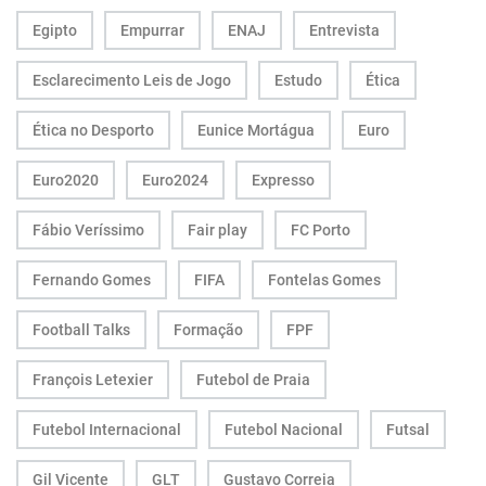
Egipto
Empurrar
ENAJ
Entrevista
Esclarecimento Leis de Jogo
Estudo
Ética
Ética no Desporto
Eunice Mortágua
Euro
Euro2020
Euro2024
Expresso
Fábio Veríssimo
Fair play
FC Porto
Fernando Gomes
FIFA
Fontelas Gomes
Football Talks
Formação
FPF
François Letexier
Futebol de Praia
Futebol Internacional
Futebol Nacional
Futsal
Gil Vicente
GLT
Gustavo Correia