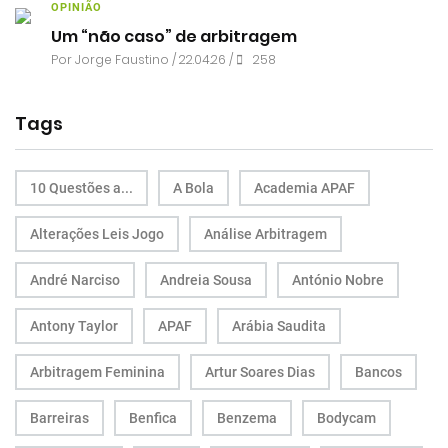
OPINIÃO
Um “não caso” de arbitragem
Por
Jorge Faustino
/ 22.04.26 /
258
Tags
10 Questões a...
A Bola
Academia APAF
Alterações Leis Jogo
Análise Arbitragem
André Narciso
Andreia Sousa
António Nobre
Antony Taylor
APAF
Arábia Saudita
Arbitragem Feminina
Artur Soares Dias
Bancos
Barreiras
Benfica
Benzema
Bodycam