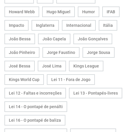
Howard Webb
Hugo Miguel
Humor
IFAB
Impacto
Inglaterra
Internacional
Itália
João Bessa
João Capela
João Gonçalves
João Pinheiro
Jorge Faustino
Jorge Sousa
José Bessa
José Lima
Kings League
Kings World Cup
Lei 11 - Fora de Jogo
Lei 12 - Faltas e incorreções
Lei 13 - Pontapés-livres
Lei 14 - O pontapé de penálti
Lei 16 - O pontapé de baliza