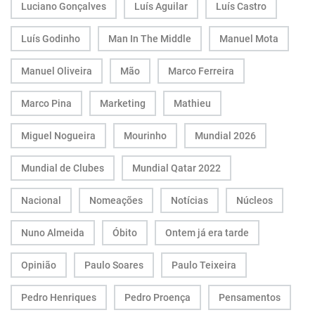
Luciano Gonçalves
Luís Aguilar
Luís Castro
Luís Godinho
Man In The Middle
Manuel Mota
Manuel Oliveira
Mão
Marco Ferreira
Marco Pina
Marketing
Mathieu
Miguel Nogueira
Mourinho
Mundial 2026
Mundial de Clubes
Mundial Qatar 2022
Nacional
Nomeações
Notícias
Núcleos
Nuno Almeida
Óbito
Ontem já era tarde
Opinião
Paulo Soares
Paulo Teixeira
Pedro Henriques
Pedro Proença
Pensamentos