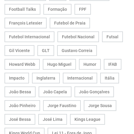
Football Talks
Formação
FPF
François Letexier
Futebol de Praia
Futebol Internacional
Futebol Nacional
Futsal
Gil Vicente
GLT
Gustavo Correia
Howard Webb
Hugo Miguel
Humor
IFAB
Impacto
Inglaterra
Internacional
Itália
João Bessa
João Capela
João Gonçalves
João Pinheiro
Jorge Faustino
Jorge Sousa
José Bessa
José Lima
Kings League
Kings World Cup
Lei 11 - Fora de Jogo