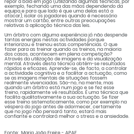
repor a bola em jogo (utilizando algumas técnicas, por
exemplo, fechando uma das mãos dependendo da
equipa e para que lado é que uma delas está a
atacar), isolar os jogadores quando é necessário
mostrar um cartão, entre outras preocupações
relativas à aplicação técnica das leis.
Um árbitro com alguma experiência já não despende
tantas energias nestas actividades porque
interiorizou e treinou estas competências. O que
fazer para as treinar quando os treinos, na maioria
dos casos, acontecem em plena competição?
Através da utilização de imagens e da visualização
mental. Através desta técnica obtêm-se resultados
rápidos e eficazes. Aprende-se, de facto, a controlar
a actividade cognitiva e a facilitar a actuação, como
se as imagens mentais de situações fossem
realmente vivenciadas. São-no, na mente, mas
quando um árbitro está num jogo e se fez esse
treino, rapidamente vê resultados. É uma técnica que
facilita qualitativamente a sua actuação. Se fizer
esse treino sistematicamente, como por exemplo na
véspera do jogo antes de adormecer, certamente
que no jogo não pensará tanto, estará mais
confiante e controlará melhor o stress e a ansiedade.
Fonte:
Maria João Freire - APAF