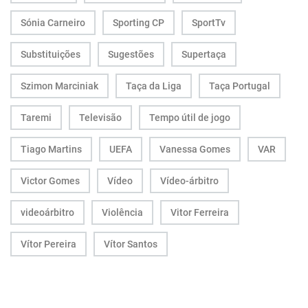
Sónia Carneiro
Sporting CP
SportTv
Substituições
Sugestões
Supertaça
Szimon Marciniak
Taça da Liga
Taça Portugal
Taremi
Televisão
Tempo útil de jogo
Tiago Martins
UEFA
Vanessa Gomes
VAR
Victor Gomes
Vídeo
Vídeo-árbitro
videoárbitro
Violência
Vitor Ferreira
Vítor Pereira
Vítor Santos