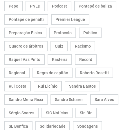
Pepe
PNED
Podcast
Pontapé de baliza
Pontapé de penálti
Premier League
Preparação Física
Protocolo
Público
Quadro de árbitros
Quiz
Racismo
Raquel Vaz Pinto
Rasteira
Record
Regional
Regra do capitão
Roberto Rosetti
Rui Costa
Rui Licínio
Sandra Bastos
Sandro Meira Ricci
Sandro Scharer
Sara Alves
Sérgio Soares
SIC Notícias
Sin Bin
SL Benfica
Solidariedade
Sondagens