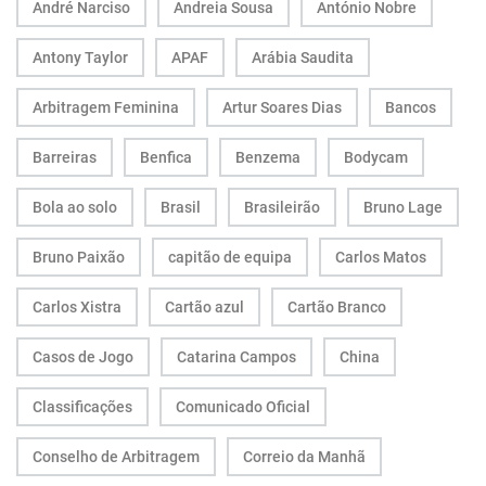
André Narciso
Andreia Sousa
António Nobre
Antony Taylor
APAF
Arábia Saudita
Arbitragem Feminina
Artur Soares Dias
Bancos
Barreiras
Benfica
Benzema
Bodycam
Bola ao solo
Brasil
Brasileirão
Bruno Lage
Bruno Paixão
capitão de equipa
Carlos Matos
Carlos Xistra
Cartão azul
Cartão Branco
Casos de Jogo
Catarina Campos
China
Classificações
Comunicado Oficial
Conselho de Arbitragem
Correio da Manhã