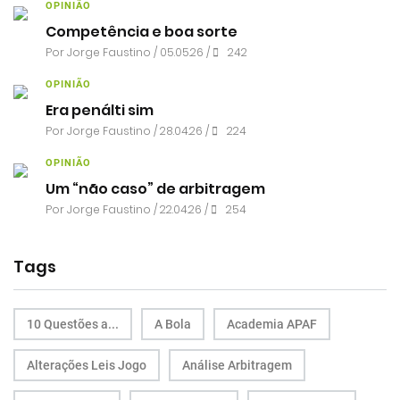
OPINIÃO
Competência e boa sorte
Por
Jorge Faustino
/ 05.05.26 /
242
OPINIÃO
Era penálti sim
Por
Jorge Faustino
/ 28.04.26 /
224
OPINIÃO
Um “não caso” de arbitragem
Por
Jorge Faustino
/ 22.04.26 /
254
Tags
10 Questões a...
A Bola
Academia APAF
Alterações Leis Jogo
Análise Arbitragem