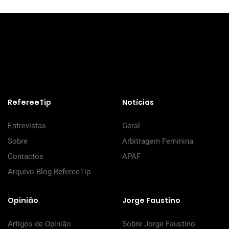
RefereeTip
Notícias
Entrevistas
Geral
Sobre
Arbitragem Feminina
Contactos
APAF
Arquivo Blog RefereeTip
Opinião
Jorge Faustino
Artigos de Opinião
Sobre Jorge Faustino