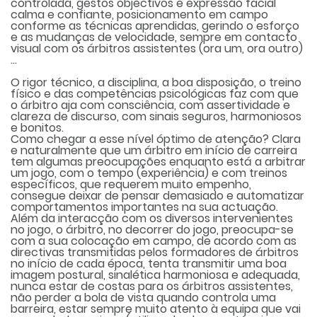
controlada, gestos objectivos e expressão facial
calma e confiante, posicionamento em campo
conforme as técnicas aprendidas, gerindo o esforço
e as mudanças de velocidade, sempre em contacto
visual com os árbitros assistentes (ora um, ora outro)
…
O rigor técnico, a disciplina, a boa disposição, o treino
físico e das competências psicológicas faz com que
o árbitro aja com consciência, com assertividade e
clareza de discurso, com sinais seguros, harmoniosos
e bonitos.
Como chegar a esse nível óptimo de atenção? Clara
e naturalmente que um árbitro em início de carreira
tem algumas preocupações enquanto está a arbitrar
um jogo, com o tempo (experiência) e com treinos
específicos, que requerem muito empenho,
consegue deixar de pensar demasiado e automatizar
comportamentos importantes na sua actuação.
Além da interacção com os diversos intervenientes
no jogo, o árbitro, no decorrer do jogo, preocupa-se
com a sua colocação em campo, de acordo com as
directivas transmitidas pelos formadores de árbitros
no início de cada época, tenta transmitir uma boa
imagem postural, sinalética harmoniosa e adequada,
nunca estar de costas para os árbitros assistentes,
não perder a bola de vista quando controla uma
barreira, estar sempre muito atento à equipa que vai