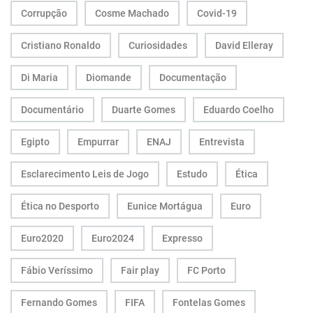
Corrupção
Cosme Machado
Covid-19
Cristiano Ronaldo
Curiosidades
David Elleray
Di Maria
Diomande
Documentação
Documentário
Duarte Gomes
Eduardo Coelho
Egipto
Empurrar
ENAJ
Entrevista
Esclarecimento Leis de Jogo
Estudo
Ética
Ética no Desporto
Eunice Mortágua
Euro
Euro2020
Euro2024
Expresso
Fábio Veríssimo
Fair play
FC Porto
Fernando Gomes
FIFA
Fontelas Gomes