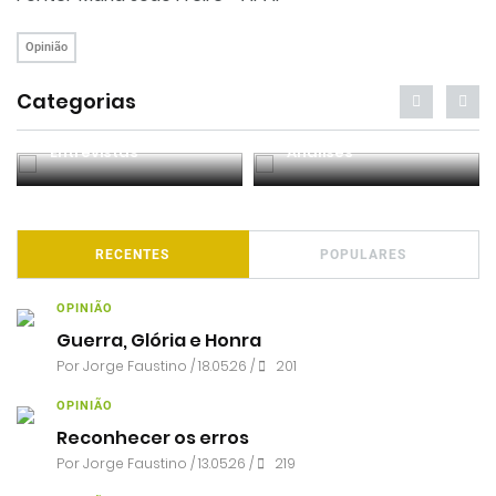
Opinião
Categorias
Entrevistas
Análises
RECENTES
POPULARES
OPINIÃO
Guerra, Glória e Honra
Por
Jorge Faustino
/ 18.05.26 /
201
OPINIÃO
Reconhecer os erros
Por
Jorge Faustino
/ 13.05.26 /
219