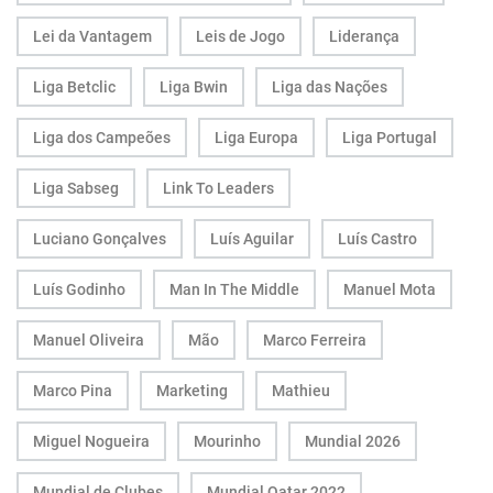
Lei da Vantagem
Leis de Jogo
Liderança
Liga Betclic
Liga Bwin
Liga das Nações
Liga dos Campeões
Liga Europa
Liga Portugal
Liga Sabseg
Link To Leaders
Luciano Gonçalves
Luís Aguilar
Luís Castro
Luís Godinho
Man In The Middle
Manuel Mota
Manuel Oliveira
Mão
Marco Ferreira
Marco Pina
Marketing
Mathieu
Miguel Nogueira
Mourinho
Mundial 2026
Mundial de Clubes
Mundial Qatar 2022