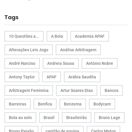
Tags
10 Questões a...
A Bola
Academia APAF
Alterações Leis Jogo
Análise Arbitragem
André Narciso
Andreia Sousa
António Nobre
Antony Taylor
APAF
Arábia Saudita
Arbitragem Feminina
Artur Soares Dias
Bancos
Barreiras
Benfica
Benzema
Bodycam
Bola ao solo
Brasil
Brasileirão
Bruno Lage
Bruno Paixão
capitão de equipa
Carlos Matos