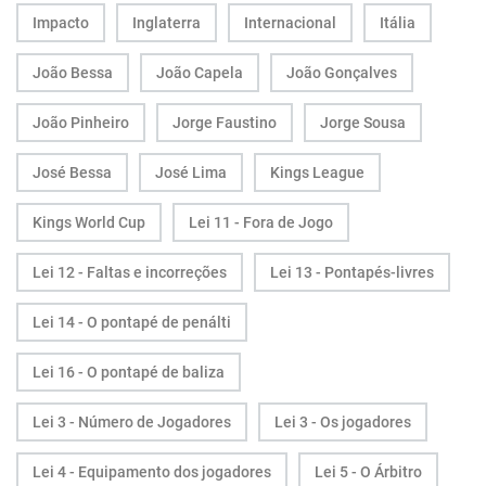
Impacto
Inglaterra
Internacional
Itália
João Bessa
João Capela
João Gonçalves
João Pinheiro
Jorge Faustino
Jorge Sousa
José Bessa
José Lima
Kings League
Kings World Cup
Lei 11 - Fora de Jogo
Lei 12 - Faltas e incorreções
Lei 13 - Pontapés-livres
Lei 14 - O pontapé de penálti
Lei 16 - O pontapé de baliza
Lei 3 - Número de Jogadores
Lei 3 - Os jogadores
Lei 4 - Equipamento dos jogadores
Lei 5 - O Árbitro