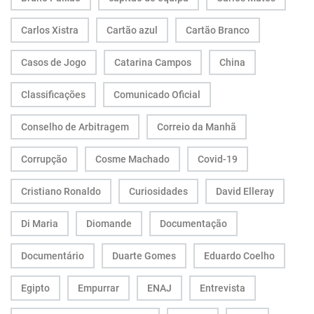
Carlos Xistra
Cartão azul
Cartão Branco
Casos de Jogo
Catarina Campos
China
Classificações
Comunicado Oficial
Conselho de Arbitragem
Correio da Manhã
Corrupção
Cosme Machado
Covid-19
Cristiano Ronaldo
Curiosidades
David Elleray
Di Maria
Diomande
Documentação
Documentário
Duarte Gomes
Eduardo Coelho
Egipto
Empurrar
ENAJ
Entrevista