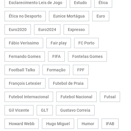
Esclarecimento Leis de Jogo
Estudo
Ética
Ética no Desporto
Eunice Mortágua
Euro
Euro2020
Euro2024
Expresso
Fábio Veríssimo
Fair play
FC Porto
Fernando Gomes
FIFA
Fontelas Gomes
Football Talks
Formação
FPF
François Letexier
Futebol de Praia
Futebol Internacional
Futebol Nacional
Futsal
Gil Vicente
GLT
Gustavo Correia
Howard Webb
Hugo Miguel
Humor
IFAB