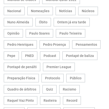
Nacional
Nomeações
Notícias
Núcleos
Nuno Almeida
Óbito
Ontem já era tarde
Opinião
Paulo Soares
Paulo Teixeira
Pedro Henriques
Pedro Proença
Pensamentos
Pepe
PNED
Podcast
Pontapé de baliza
Pontapé de penálti
Premier League
Preparação Física
Protocolo
Público
Quadro de árbitros
Quiz
Racismo
Raquel Vaz Pinto
Rasteira
Record