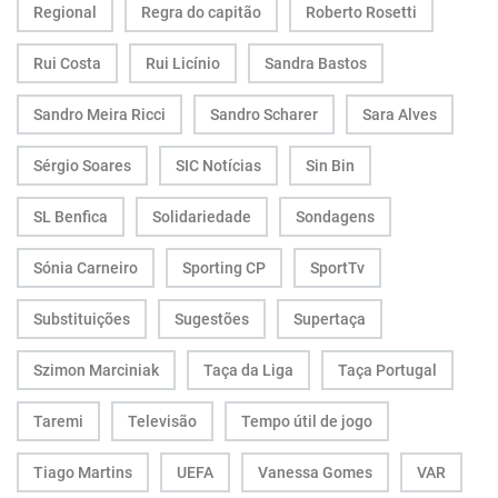
Regional
Regra do capitão
Roberto Rosetti
Rui Costa
Rui Licínio
Sandra Bastos
Sandro Meira Ricci
Sandro Scharer
Sara Alves
Sérgio Soares
SIC Notícias
Sin Bin
SL Benfica
Solidariedade
Sondagens
Sónia Carneiro
Sporting CP
SportTv
Substituições
Sugestões
Supertaça
Szimon Marciniak
Taça da Liga
Taça Portugal
Taremi
Televisão
Tempo útil de jogo
Tiago Martins
UEFA
Vanessa Gomes
VAR