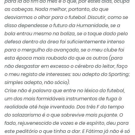
para lá do fim do mês é o que, por estes dias, ocupa
as cabeças. Nada melhor, portanto, do que
desviarmos o olhar para o futebol. Discutir, como se
disso dependesse o futuro da Humanidade, se a
bola entrou mesmo na baliza, se o toque dado pelo
defesa dentro da área foi suficientemente intenso
para o mergulho do avançado, se o meu clube foi
esta época mais roubado do que os outros (para
não desgastar em excesso o cérebro do leitor, faço
o meu registo de interesses: sou adepto do Sporting;
simples adepto, não sócio).
Crise não é palavra que entre no léxico do futebol,
um dos mais formidáveis instrumentos de fuga à
realidade até hoje inventado. Dos três F do tempo
do salazarismo é o que sobrevive mais pujante. O
fado, rejuvenescido de vozes e de espírito, deu para
este peditório o que tinha a dar. E Fátima já não é só