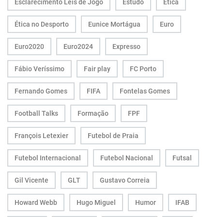
Esclarecimento Leis de Jogo
Estudo
Ética
Ética no Desporto
Eunice Mortágua
Euro
Euro2020
Euro2024
Expresso
Fábio Veríssimo
Fair play
FC Porto
Fernando Gomes
FIFA
Fontelas Gomes
Football Talks
Formação
FPF
François Letexier
Futebol de Praia
Futebol Internacional
Futebol Nacional
Futsal
Gil Vicente
GLT
Gustavo Correia
Howard Webb
Hugo Miguel
Humor
IFAB