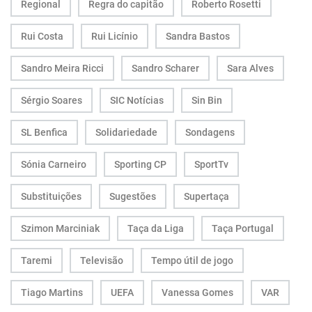
Regional
Regra do capitão
Roberto Rosetti
Rui Costa
Rui Licínio
Sandra Bastos
Sandro Meira Ricci
Sandro Scharer
Sara Alves
Sérgio Soares
SIC Notícias
Sin Bin
SL Benfica
Solidariedade
Sondagens
Sónia Carneiro
Sporting CP
SportTv
Substituições
Sugestões
Supertaça
Szimon Marciniak
Taça da Liga
Taça Portugal
Taremi
Televisão
Tempo útil de jogo
Tiago Martins
UEFA
Vanessa Gomes
VAR