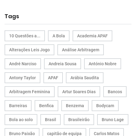
Tags
10 Questões a...
A Bola
Academia APAF
Alterações Leis Jogo
Análise Arbitragem
André Narciso
Andreia Sousa
António Nobre
Antony Taylor
APAF
Arábia Saudita
Arbitragem Feminina
Artur Soares Dias
Bancos
Barreiras
Benfica
Benzema
Bodycam
Bola ao solo
Brasil
Brasileirão
Bruno Lage
Bruno Paixão
capitão de equipa
Carlos Matos