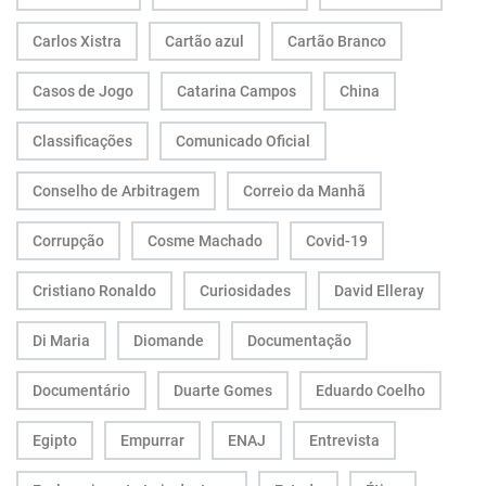
Carlos Xistra
Cartão azul
Cartão Branco
Casos de Jogo
Catarina Campos
China
Classificações
Comunicado Oficial
Conselho de Arbitragem
Correio da Manhã
Corrupção
Cosme Machado
Covid-19
Cristiano Ronaldo
Curiosidades
David Elleray
Di Maria
Diomande
Documentação
Documentário
Duarte Gomes
Eduardo Coelho
Egipto
Empurrar
ENAJ
Entrevista