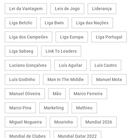
Lei da Vantagem
Leis de Jogo
Liderança
Liga Betclic
Liga Bwin
Liga das Nações
Liga dos Campeões
Liga Europa
Liga Portugal
Liga Sabseg
Link To Leaders
Luciano Gonçalves
Luís Aguilar
Luís Castro
Luís Godinho
Man In The Middle
Manuel Mota
Manuel Oliveira
Mão
Marco Ferreira
Marco Pina
Marketing
Mathieu
Miguel Nogueira
Mourinho
Mundial 2026
Mundial de Clubes
Mundial Qatar 2022