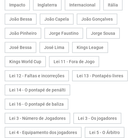
Impacto
Inglaterra
Internacional
Itália
João Bessa
João Capela
João Gonçalves
João Pinheiro
Jorge Faustino
Jorge Sousa
José Bessa
José Lima
Kings League
Kings World Cup
Lei 11 - Fora de Jogo
Lei 12 - Faltas e incorreções
Lei 13 - Pontapés-livres
Lei 14 - O pontapé de penálti
Lei 16 - O pontapé de baliza
Lei 3 - Número de Jogadores
Lei 3 - Os jogadores
Lei 4 - Equipamento dos jogadores
Lei 5 - O Árbitro