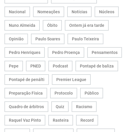
Nacional
Nomeações
Notícias
Núcleos
Nuno Almeida
Óbito
Ontem já era tarde
Opinião
Paulo Soares
Paulo Teixeira
Pedro Henriques
Pedro Proença
Pensamentos
Pepe
PNED
Podcast
Pontapé de baliza
Pontapé de penálti
Premier League
Preparação Física
Protocolo
Público
Quadro de árbitros
Quiz
Racismo
Raquel Vaz Pinto
Rasteira
Record