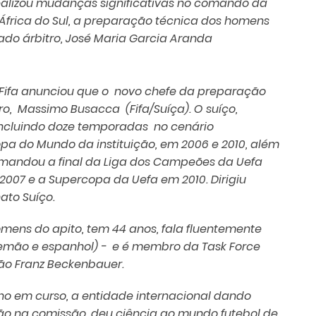
realizou mudanças significativas no comando da
 África do Sul, a preparação técnica dos homens
ado árbitro, José Maria Garcia Aranda
a Fifa anunciou que o novo chefe da preparação
itro, Massimo Busacca (Fifa/Suíça). O suíço,
 incluindo doze temporadas no cenário
pa do Mundo da instituição, em 2006 e 2010, além
andou a final da Liga dos Campeões da Uefa
007 e a Supercopa da Uefa em 2010. Dirigiu
ato Suíço.
ens do apito, tem 44 anos, fala fluentemente
 alemão e espanhol) - e é membro da Task Force
mão Franz Beckenbauer.
o em curso, a entidade internacional dando
ão na comissão, deu ciência ao mundo futebol de