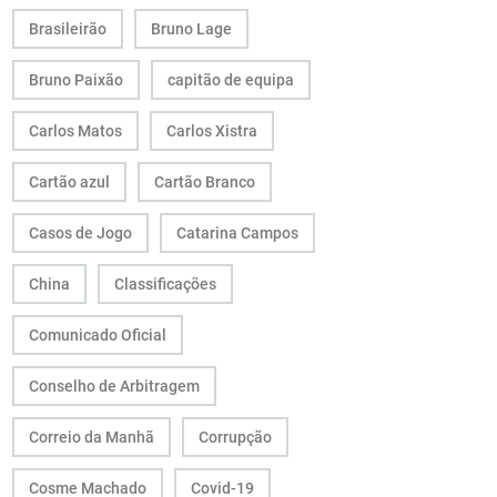
Brasileirão
Bruno Lage
Bruno Paixão
capitão de equipa
Carlos Matos
Carlos Xistra
Cartão azul
Cartão Branco
Casos de Jogo
Catarina Campos
China
Classificações
Comunicado Oficial
Conselho de Arbitragem
Correio da Manhã
Corrupção
Cosme Machado
Covid-19