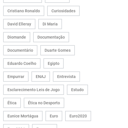
Cristiano Ronaldo
Curiosidades
David Elleray
Di Maria
Diomande
Documentação
Documentário
Duarte Gomes
Eduardo Coelho
Egipto
Empurrar
ENAJ
Entrevista
Esclarecimento Leis de Jogo
Estudo
Ética
Ética no Desporto
Eunice Mortágua
Euro
Euro2020