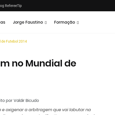
log RefereeTip
tas
Jorge Faustino
Formação
l de Futebol 2014
em no Mundial de
Notícias
Opiniões
to por Valdir Bicudo
 e oxigenar a arbitragem que vai labutar na