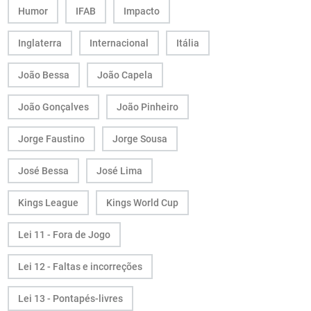
Humor
IFAB
Impacto
Inglaterra
Internacional
Itália
João Bessa
João Capela
João Gonçalves
João Pinheiro
Jorge Faustino
Jorge Sousa
José Bessa
José Lima
Kings League
Kings World Cup
Lei 11 - Fora de Jogo
Lei 12 - Faltas e incorreções
Lei 13 - Pontapés-livres