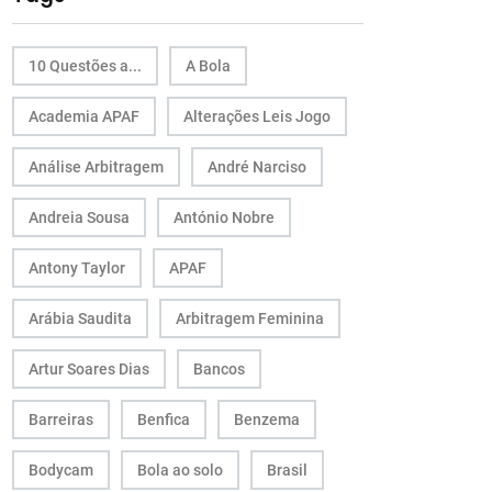
10 Questões a...
A Bola
Academia APAF
Alterações Leis Jogo
Análise Arbitragem
André Narciso
Andreia Sousa
António Nobre
Antony Taylor
APAF
Arábia Saudita
Arbitragem Feminina
Artur Soares Dias
Bancos
Barreiras
Benfica
Benzema
Bodycam
Bola ao solo
Brasil