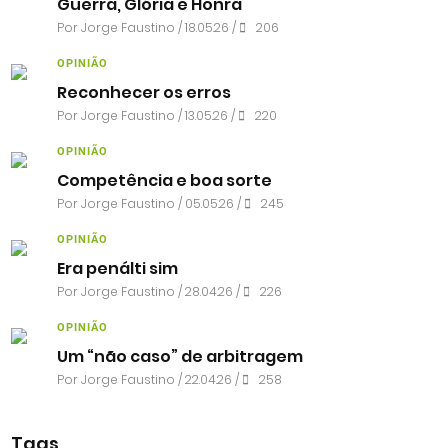
Guerra, Glória e Honra
Por
Jorge Faustino
/ 18.05.26 /
206
OPINIÃO
Reconhecer os erros
Por
Jorge Faustino
/ 13.05.26 /
220
OPINIÃO
Competência e boa sorte
Por
Jorge Faustino
/ 05.05.26 /
245
OPINIÃO
Era penálti sim
Por
Jorge Faustino
/ 28.04.26 /
226
OPINIÃO
Um “não caso” de arbitragem
Por
Jorge Faustino
/ 22.04.26 /
258
Tags