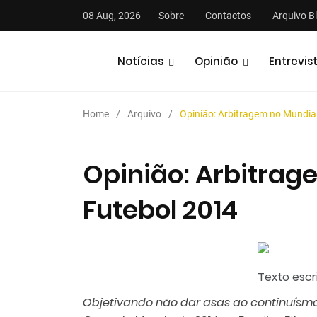
08 Aug, 2026
Sobre
Contactos
Arquivo B
Notícias
Opinião
Entrevis
Home
Arquivo
Opinião: Arbitragem no Mundia
Opinião: Arbitrag
Futebol 2014
stas
Análises
Podcasts
Texto escri
Objetivando não dar asas ao continuísmo