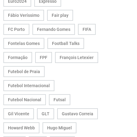
Euro2024
Expresso
Fábio Veríssimo
Fair play
FC Porto
Fernando Gomes
FIFA
Fontelas Gomes
Football Talks
Formação
FPF
François Letexier
Futebol de Praia
Futebol Internacional
Futebol Nacional
Futsal
Gil Vicente
GLT
Gustavo Correia
Howard Webb
Hugo Miguel