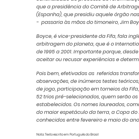
que a presidência do Comitê de Arbitrage
(Espanha), que presidiu aquele órgão nas
- passaria às mãos do timoneiro, Jim Boyc
Boyce, é vice-presidente da Fifa, fala in
arbitragem do planeta, que é o Internatio
de 1995 a 2001. Importante porque, desde
aceitar ou recusar experiências e deter
Pois bem, efetivadas as referidas transf
observações, de inúmeros testes teóricos,
de jogo, participação em torneios da Fif
52 trios pré-selecionados, quem serão os
estabelecidos. Os nomes laureados, como
do maior espetáculo da terra, a Copa do 
conhecidos entre fevereiro e maio do a
Nota: Texto escrito em Português do Brasil