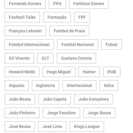
Fernando Gomes
FIFA
Fontelas Gomes
Football Talks
Formação
FPF
François Letexier
Futebol de Praia
Futebol Internacional
Futebol Nacional
Futsal
Gil Vicente
GLT
Gustavo Correia
Howard Webb
Hugo Miguel
Humor
IFAB
Impacto
Inglaterra
Internacional
Itália
João Bessa
João Capela
João Gonçalves
João Pinheiro
Jorge Faustino
Jorge Sousa
José Bessa
José Lima
Kings League