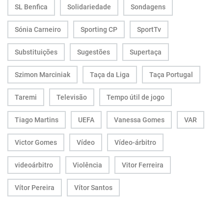
SL Benfica
Solidariedade
Sondagens
Sónia Carneiro
Sporting CP
SportTv
Substituições
Sugestões
Supertaça
Szimon Marciniak
Taça da Liga
Taça Portugal
Taremi
Televisão
Tempo útil de jogo
Tiago Martins
UEFA
Vanessa Gomes
VAR
Victor Gomes
Vídeo
Vídeo-árbitro
videoárbitro
Violência
Vitor Ferreira
Vítor Pereira
Vítor Santos