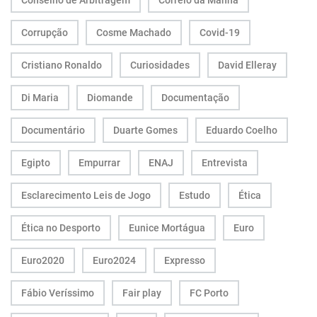
Conselho de Arbitragem
Correio da Manhã
Corrupção
Cosme Machado
Covid-19
Cristiano Ronaldo
Curiosidades
David Elleray
Di Maria
Diomande
Documentação
Documentário
Duarte Gomes
Eduardo Coelho
Egipto
Empurrar
ENAJ
Entrevista
Esclarecimento Leis de Jogo
Estudo
Ética
Ética no Desporto
Eunice Mortágua
Euro
Euro2020
Euro2024
Expresso
Fábio Veríssimo
Fair play
FC Porto