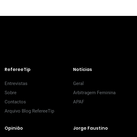
RefereeTip
Notícias
Entrevistas
Geral
Sobre
Arbitragem Feminina
Contactos
APAF
Arquivo Blog RefereeTip
Opinião
Jorge Faustino