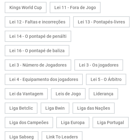
Kings World Cup
Lei 11 - Fora de Jogo
Lei 12 - Faltas e incorreções
Lei 13 - Pontapés-livres
Lei 14 - O pontapé de penálti
Lei 16 - O pontapé de baliza
Lei 3 - Número de Jogadores
Lei 3 - Os jogadores
Lei 4 - Equipamento dos jogadores
Lei 5 - O Árbitro
Lei da Vantagem
Leis de Jogo
Liderança
Liga Betclic
Liga Bwin
Liga das Nações
Liga dos Campeões
Liga Europa
Liga Portugal
Liga Sabseg
Link To Leaders