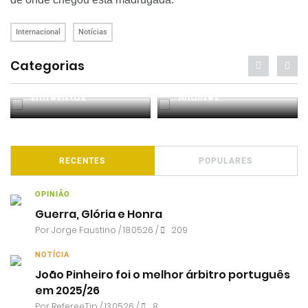
Internacional
Notícias
Categorias
Entrevistas
Análises
RECENTES
POPULARES
OPINIÃO
Guerra, Glória e Honra
Por
Jorge Faustino
/ 18.05.26 /
209
NOTÍCIA
João Pinheiro foi o melhor árbitro português
em 2025/26
Por RefereeTip / 13.05.26 /
8