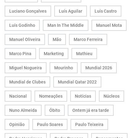
Luciano Gonçalves
Luís Aguilar
Luís Castro
Luís Godinho
Man In The Middle
Manuel Mota
Manuel Oliveira
Mão
Marco Ferreira
Marco Pina
Marketing
Mathieu
Miguel Nogueira
Mourinho
Mundial 2026
Mundial de Clubes
Mundial Qatar 2022
Nacional
Nomeações
Notícias
Núcleos
Nuno Almeida
Óbito
Ontem já era tarde
Opinião
Paulo Soares
Paulo Teixeira