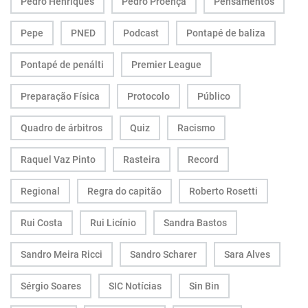
Pedro Henriques
Pedro Proença
Pensamentos
Pepe
PNED
Podcast
Pontapé de baliza
Pontapé de penálti
Premier League
Preparação Física
Protocolo
Público
Quadro de árbitros
Quiz
Racismo
Raquel Vaz Pinto
Rasteira
Record
Regional
Regra do capitão
Roberto Rosetti
Rui Costa
Rui Licínio
Sandra Bastos
Sandro Meira Ricci
Sandro Scharer
Sara Alves
Sérgio Soares
SIC Notícias
Sin Bin