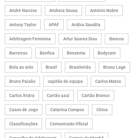
André Narciso
Andreia Sousa
António Nobre
Antony Taylor
APAF
Arábia Saudita
Arbitragem Feminina
Artur Soares Dias
Bancos
Barreiras
Benfica
Benzema
Bodycam
Bola ao solo
Brasil
Brasileirão
Bruno Lage
Bruno Paixão
capitão de equipa
Carlos Matos
Carlos Xistra
Cartão azul
Cartão Branco
Casos de Jogo
Catarina Campos
China
Classificações
Comunicado Oficial