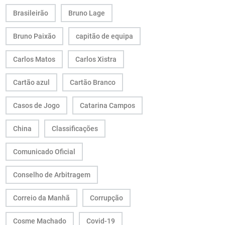
Brasileirão
Bruno Lage
Bruno Paixão
capitão de equipa
Carlos Matos
Carlos Xistra
Cartão azul
Cartão Branco
Casos de Jogo
Catarina Campos
China
Classificações
Comunicado Oficial
Conselho de Arbitragem
Correio da Manhã
Corrupção
Cosme Machado
Covid-19