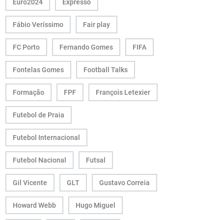
Euro2024
Expresso
Fábio Veríssimo
Fair play
FC Porto
Fernando Gomes
FIFA
Fontelas Gomes
Football Talks
Formação
FPF
François Letexier
Futebol de Praia
Futebol Internacional
Futebol Nacional
Futsal
Gil Vicente
GLT
Gustavo Correia
Howard Webb
Hugo Miguel