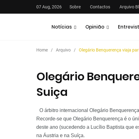
07 Aug, 2026
Sobre
Contactos
Arquivo B
Notícias
Opinião
Entrevis
Home
Arquivo
Olegário Benquerença viaja par
Olegário Benquere
Suiça
stas
Análises
Podcasts
O árbitro internacional Olegário Benquerença
Recorde-se que Olegário Benquerença é o úni
deste ano (sucedendo a Lucílio Baptista que e
na Áustria e na Suíça.