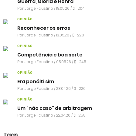
Guerra, Glória e Honra
Por
Jorge Faustino
/ 18.05.26 /
204
OPINIÃO
Reconhecer os erros
Por
Jorge Faustino
/ 13.05.26 /
220
OPINIÃO
Competência e boa sorte
Por
Jorge Faustino
/ 05.05.26 /
245
OPINIÃO
Era penálti sim
Por
Jorge Faustino
/ 28.04.26 /
226
OPINIÃO
Um “não caso” de arbitragem
Por
Jorge Faustino
/ 22.04.26 /
258
Tags