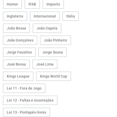
Humor
IFAB
Impacto
Inglaterra
Internacional
Itália
João Bessa
João Capela
João Gonçalves
João Pinheiro
Jorge Faustino
Jorge Sousa
José Bessa
José Lima
Kings League
Kings World Cup
Lei 11 - Fora de Jogo
Lei 12 - Faltas e incorreções
Lei 13 - Pontapés-livres