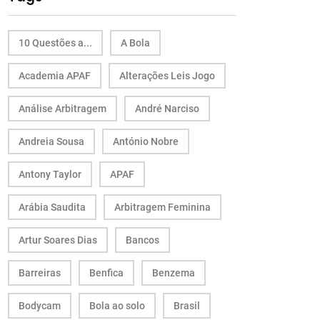
10 Questões a...
A Bola
Academia APAF
Alterações Leis Jogo
Análise Arbitragem
André Narciso
Andreia Sousa
António Nobre
Antony Taylor
APAF
Arábia Saudita
Arbitragem Feminina
Artur Soares Dias
Bancos
Barreiras
Benfica
Benzema
Bodycam
Bola ao solo
Brasil