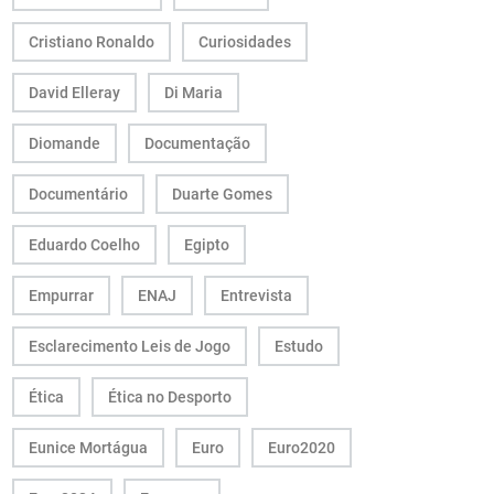
Cristiano Ronaldo
Curiosidades
David Elleray
Di Maria
Diomande
Documentação
Documentário
Duarte Gomes
Eduardo Coelho
Egipto
Empurrar
ENAJ
Entrevista
Esclarecimento Leis de Jogo
Estudo
Ética
Ética no Desporto
Eunice Mortágua
Euro
Euro2020