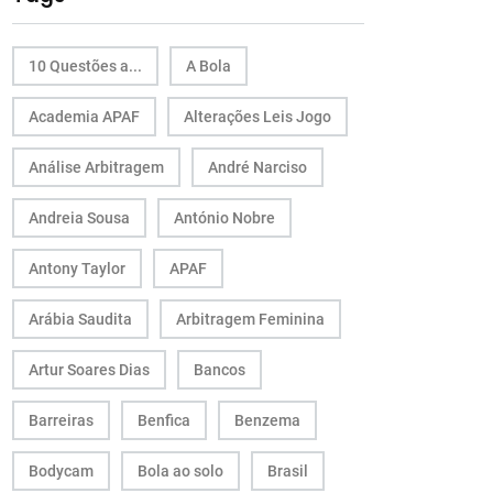
10 Questões a...
A Bola
Academia APAF
Alterações Leis Jogo
Análise Arbitragem
André Narciso
Andreia Sousa
António Nobre
Antony Taylor
APAF
Arábia Saudita
Arbitragem Feminina
Artur Soares Dias
Bancos
Barreiras
Benfica
Benzema
Bodycam
Bola ao solo
Brasil