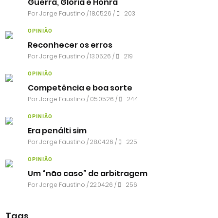
Guerra, Glória e Honra
Por
Jorge Faustino
/ 18.05.26 /
203
OPINIÃO
Reconhecer os erros
Por
Jorge Faustino
/ 13.05.26 /
219
OPINIÃO
Competência e boa sorte
Por
Jorge Faustino
/ 05.05.26 /
244
OPINIÃO
Era penálti sim
Por
Jorge Faustino
/ 28.04.26 /
225
OPINIÃO
Um “não caso” de arbitragem
Por
Jorge Faustino
/ 22.04.26 /
256
Tags