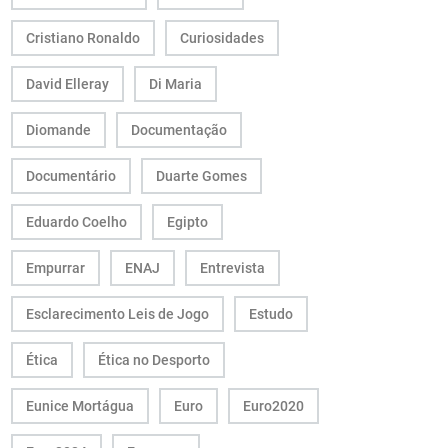
Cristiano Ronaldo
Curiosidades
David Elleray
Di Maria
Diomande
Documentação
Documentário
Duarte Gomes
Eduardo Coelho
Egipto
Empurrar
ENAJ
Entrevista
Esclarecimento Leis de Jogo
Estudo
Ética
Ética no Desporto
Eunice Mortágua
Euro
Euro2020