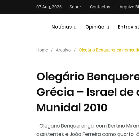
07 Aug, 2026
Sobre
Contactos
Arquivo B
Notícias
Opinião
Entrevis
Home
Arquivo
Olegário Benquerença nomeado 
Olegário Benquer
Grécia – Israel d
stas
Análises
Podcasts
Munidal 2010
Olegário Benquerença, com Bertino Mira
assistentes e João Ferreira como quarto-á