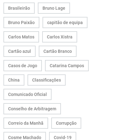
Brasileirão
Bruno Lage
Bruno Paixão
capitão de equipa
Carlos Matos
Carlos Xistra
Cartão azul
Cartão Branco
Casos de Jogo
Catarina Campos
China
Classificações
Comunicado Oficial
Conselho de Arbitragem
Correio da Manhã
Corrupção
Cosme Machado
Covid-19