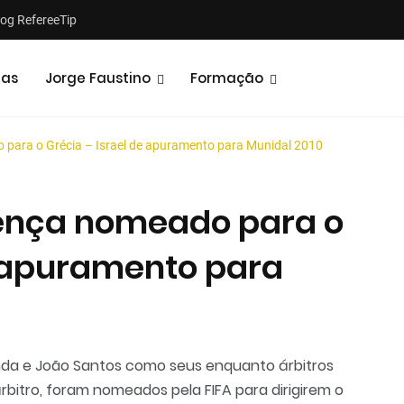
log RefereeTip
tas
Jorge Faustino
Formação
para o Grécia – Israel de apuramento para Munidal 2010
ença nomeado para o
e apuramento para
Notícias
Opiniões
nda e João Santos como seus enquanto árbitros
rbitro, foram nomeados pela FIFA para dirigirem o