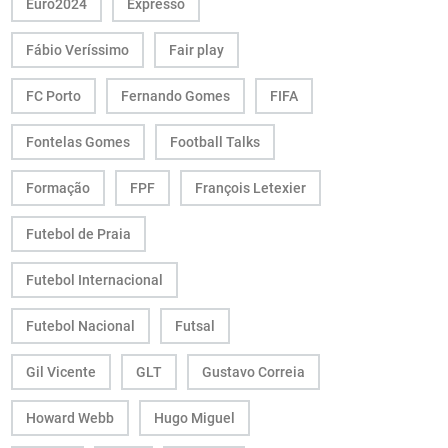
Euro2024
Expresso
Fábio Veríssimo
Fair play
FC Porto
Fernando Gomes
FIFA
Fontelas Gomes
Football Talks
Formação
FPF
François Letexier
Futebol de Praia
Futebol Internacional
Futebol Nacional
Futsal
Gil Vicente
GLT
Gustavo Correia
Howard Webb
Hugo Miguel