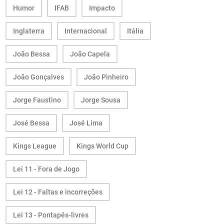
Humor
IFAB
Impacto
Inglaterra
Internacional
Itália
João Bessa
João Capela
João Gonçalves
João Pinheiro
Jorge Faustino
Jorge Sousa
José Bessa
José Lima
Kings League
Kings World Cup
Lei 11 - Fora de Jogo
Lei 12 - Faltas e incorreções
Lei 13 - Pontapés-livres