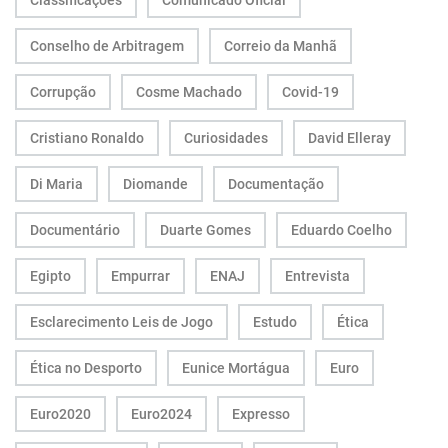
Classificações
Comunicado Oficial
Conselho de Arbitragem
Correio da Manhã
Corrupção
Cosme Machado
Covid-19
Cristiano Ronaldo
Curiosidades
David Elleray
Di Maria
Diomande
Documentação
Documentário
Duarte Gomes
Eduardo Coelho
Egipto
Empurrar
ENAJ
Entrevista
Esclarecimento Leis de Jogo
Estudo
Ética
Ética no Desporto
Eunice Mortágua
Euro
Euro2020
Euro2024
Expresso