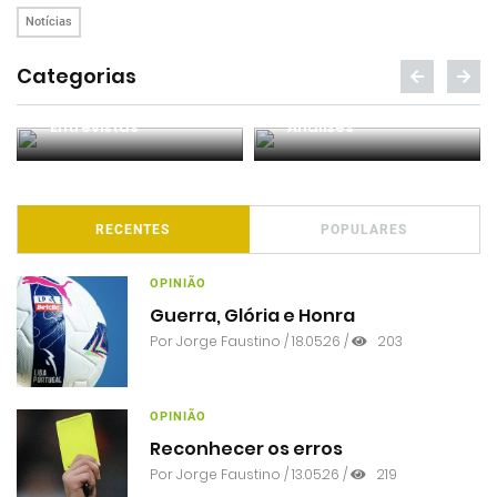
Notícias
Categorias
Entrevistas
Análises
RECENTES
POPULARES
OPINIÃO
Guerra, Glória e Honra
Por
Jorge Faustino
/ 18.05.26 /
203
OPINIÃO
Reconhecer os erros
Por
Jorge Faustino
/ 13.05.26 /
219