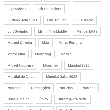
Liga Sabseg
Link To Leaders
Luciano Gonçalves
Luís Aguilar
Luís Castro
Luís Godinho
Man In The Middle
Manuel Mota
Manuel Oliveira
Mão
Marco Ferreira
Marco Pina
Marketing
Mathieu
Miguel Nogueira
Mourinho
Mundial 2026
Mundial de Clubes
Mundial Qatar 2022
Nacional
Nomeações
Notícias
Núcleos
Nuno Almeida
Óbito
Ontem já era tarde