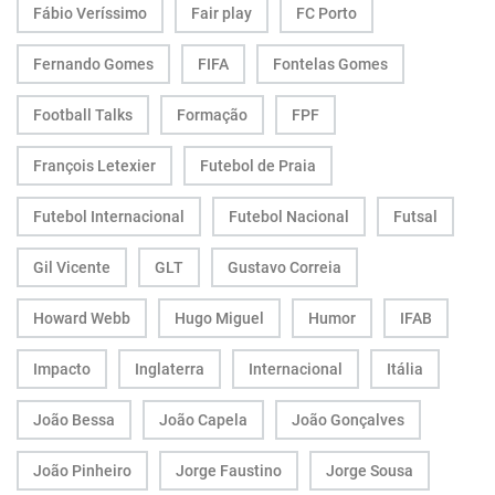
Fábio Veríssimo
Fair play
FC Porto
Fernando Gomes
FIFA
Fontelas Gomes
Football Talks
Formação
FPF
François Letexier
Futebol de Praia
Futebol Internacional
Futebol Nacional
Futsal
Gil Vicente
GLT
Gustavo Correia
Howard Webb
Hugo Miguel
Humor
IFAB
Impacto
Inglaterra
Internacional
Itália
João Bessa
João Capela
João Gonçalves
João Pinheiro
Jorge Faustino
Jorge Sousa