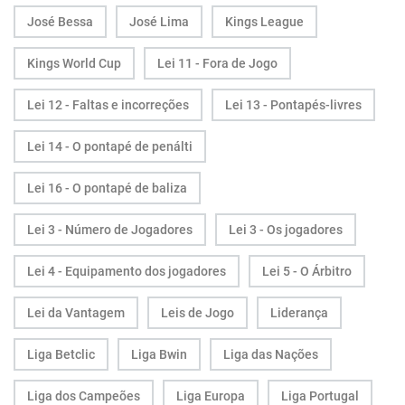
José Bessa
José Lima
Kings League
Kings World Cup
Lei 11 - Fora de Jogo
Lei 12 - Faltas e incorreções
Lei 13 - Pontapés-livres
Lei 14 - O pontapé de penálti
Lei 16 - O pontapé de baliza
Lei 3 - Número de Jogadores
Lei 3 - Os jogadores
Lei 4 - Equipamento dos jogadores
Lei 5 - O Árbitro
Lei da Vantagem
Leis de Jogo
Liderança
Liga Betclic
Liga Bwin
Liga das Nações
Liga dos Campeões
Liga Europa
Liga Portugal