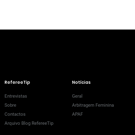
RefereeTip
Notícias
Entrevistas
Geral
Sobre
Arbitragem Feminina
Contactos
APAF
Arquivo Blog RefereeTip