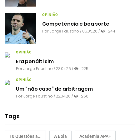
OPINIÃO
Competência e boa sorte
Por
Jorge Faustino
/ 05.05.26 /
244
OPINIÃO
Era penálti sim
Por
Jorge Faustino
/ 28.04.26 /
225
OPINIÃO
Um “não caso” de arbitragem
Por
Jorge Faustino
/ 22.04.26 /
256
Tags
10 Questões a...
A Bola
Academia APAF