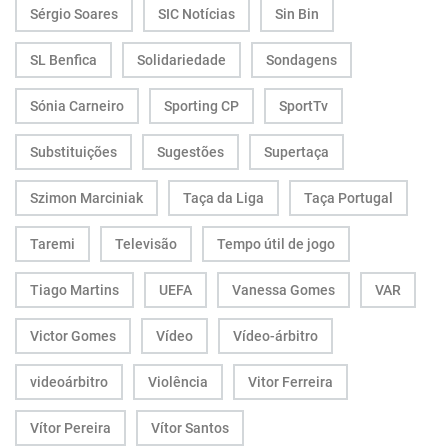
Sérgio Soares
SIC Notícias
Sin Bin
SL Benfica
Solidariedade
Sondagens
Sónia Carneiro
Sporting CP
SportTv
Substituições
Sugestões
Supertaça
Szimon Marciniak
Taça da Liga
Taça Portugal
Taremi
Televisão
Tempo útil de jogo
Tiago Martins
UEFA
Vanessa Gomes
VAR
Victor Gomes
Vídeo
Vídeo-árbitro
videoárbitro
Violência
Vitor Ferreira
Vítor Pereira
Vítor Santos