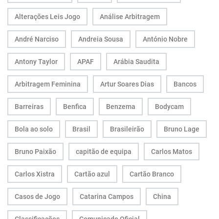
Alterações Leis Jogo
Análise Arbitragem
André Narciso
Andreia Sousa
António Nobre
Antony Taylor
APAF
Arábia Saudita
Arbitragem Feminina
Artur Soares Dias
Bancos
Barreiras
Benfica
Benzema
Bodycam
Bola ao solo
Brasil
Brasileirão
Bruno Lage
Bruno Paixão
capitão de equipa
Carlos Matos
Carlos Xistra
Cartão azul
Cartão Branco
Casos de Jogo
Catarina Campos
China