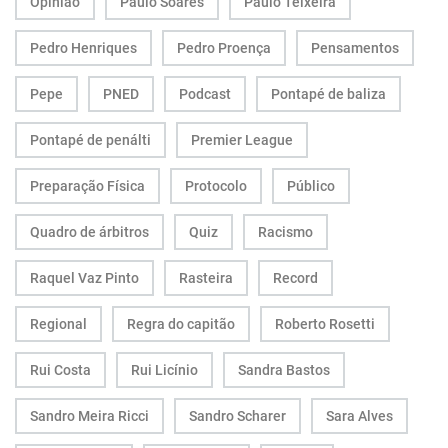
Opinião
Paulo Soares
Paulo Teixeira
Pedro Henriques
Pedro Proença
Pensamentos
Pepe
PNED
Podcast
Pontapé de baliza
Pontapé de penálti
Premier League
Preparação Física
Protocolo
Público
Quadro de árbitros
Quiz
Racismo
Raquel Vaz Pinto
Rasteira
Record
Regional
Regra do capitão
Roberto Rosetti
Rui Costa
Rui Licínio
Sandra Bastos
Sandro Meira Ricci
Sandro Scharer
Sara Alves