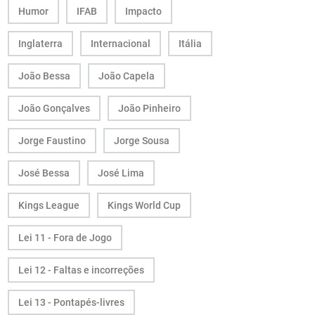
Humor
IFAB
Impacto
Inglaterra
Internacional
Itália
João Bessa
João Capela
João Gonçalves
João Pinheiro
Jorge Faustino
Jorge Sousa
José Bessa
José Lima
Kings League
Kings World Cup
Lei 11 - Fora de Jogo
Lei 12 - Faltas e incorreções
Lei 13 - Pontapés-livres