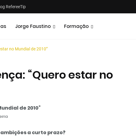
log RefereeTip
tas
Jorge Faustino
Formação
estar no Mundial de 2010”
nça: “Quero estar no
Opiniões
Entrevistas
An
undial de 2010”
iria
as ambições a curto prazo?