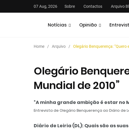
07 Aug, 2026
Sobre
Contactos
Arquivo B
Notícias
Opinião
Entrevis
Home
Arquivo
Olegário Benquerença: “Quero 
Olegário Benquere
Mundial de 2010”
Podcasts
Notícias
“A minha grande ambição é estar no M
Entrevista de Olegário Benquerença ao Diário de Le
Diário de Leiria (DL): Quais são as su