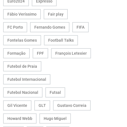
Euro2024
Expresso
Fábio Veríssimo
Fair play
FC Porto
Fernando Gomes
FIFA
Fontelas Gomes
Football Talks
Formação
FPF
François Letexier
Futebol de Praia
Futebol Internacional
Futebol Nacional
Futsal
Gil Vicente
GLT
Gustavo Correia
Howard Webb
Hugo Miguel