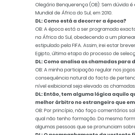
Olegário Benquerença (OB): Sem dúvida é es
Mundial de África do Sul, em 2010.
DL: Como está a decorrer a época?
OB: A época está a ser programada exacta
na África do Sul, obedecendo a um planea
estipulado pela FIFA. Assim, irei estar 
Egipto, última etapa do processo de selec
DL: Como analisa as chamadas para di
OB: A minha participação regular nos jogo
consequência natural do facto de pertence
nível exibicional seja elevado as chamada
DL: Então, tem alguma lógica aquilo
melhor árbitro no estrangeiro que em
OB: Por princípio, não faço comentários s
qual não tenho formação. Da mesma form
algumas pessoas que se pronunciam sobre
DL: O acompanhamento da vertente fís