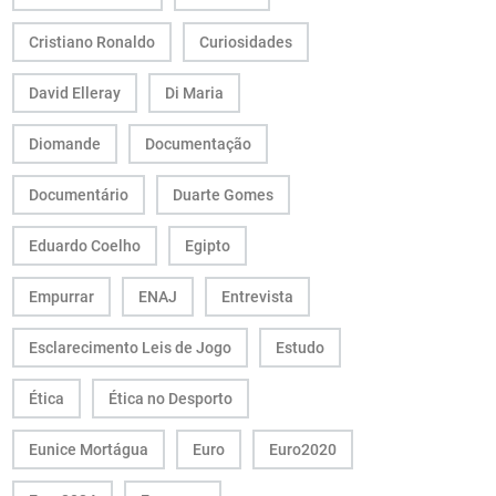
Cristiano Ronaldo
Curiosidades
David Elleray
Di Maria
Diomande
Documentação
Documentário
Duarte Gomes
Eduardo Coelho
Egipto
Empurrar
ENAJ
Entrevista
Esclarecimento Leis de Jogo
Estudo
Ética
Ética no Desporto
Eunice Mortágua
Euro
Euro2020