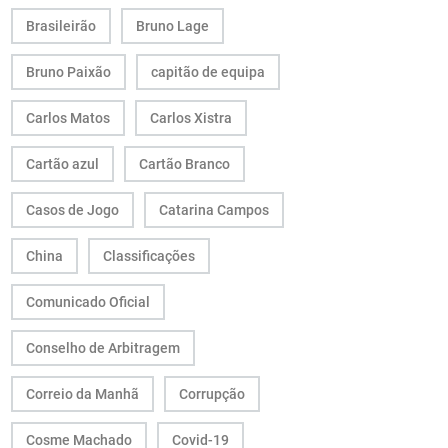
Brasileirão
Bruno Lage
Bruno Paixão
capitão de equipa
Carlos Matos
Carlos Xistra
Cartão azul
Cartão Branco
Casos de Jogo
Catarina Campos
China
Classificações
Comunicado Oficial
Conselho de Arbitragem
Correio da Manhã
Corrupção
Cosme Machado
Covid-19