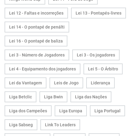
Lei 12 - Faltas e incorreções
Lei 13 - Pontapés-livres
Lei 14 - O pontapé de penálti
Lei 16 - O pontapé de baliza
Lei 3 - Número de Jogadores
Lei 3 - Os jogadores
Lei 4 - Equipamento dos jogadores
Lei 5 - O Árbitro
Lei da Vantagem
Leis de Jogo
Liderança
Liga Betclic
Liga Bwin
Liga das Nações
Liga dos Campeões
Liga Europa
Liga Portugal
Liga Sabseg
Link To Leaders