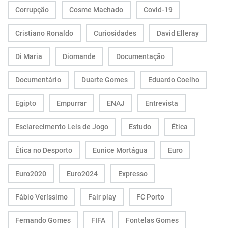
Corrupção
Cosme Machado
Covid-19
Cristiano Ronaldo
Curiosidades
David Elleray
Di Maria
Diomande
Documentação
Documentário
Duarte Gomes
Eduardo Coelho
Egipto
Empurrar
ENAJ
Entrevista
Esclarecimento Leis de Jogo
Estudo
Ética
Ética no Desporto
Eunice Mortágua
Euro
Euro2020
Euro2024
Expresso
Fábio Veríssimo
Fair play
FC Porto
Fernando Gomes
FIFA
Fontelas Gomes