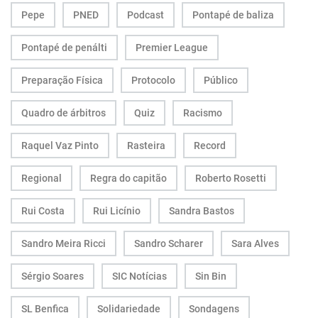
Pepe
PNED
Podcast
Pontapé de baliza
Pontapé de penálti
Premier League
Preparação Física
Protocolo
Público
Quadro de árbitros
Quiz
Racismo
Raquel Vaz Pinto
Rasteira
Record
Regional
Regra do capitão
Roberto Rosetti
Rui Costa
Rui Licínio
Sandra Bastos
Sandro Meira Ricci
Sandro Scharer
Sara Alves
Sérgio Soares
SIC Notícias
Sin Bin
SL Benfica
Solidariedade
Sondagens