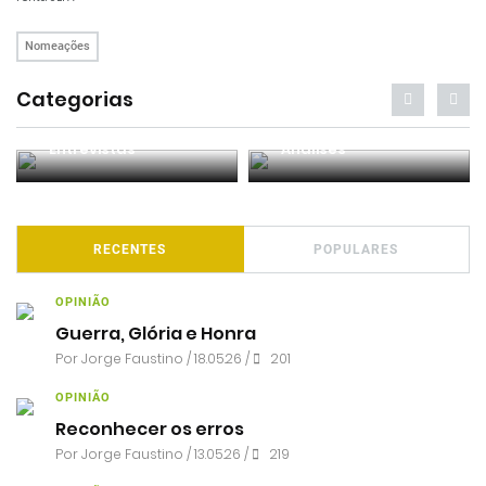
Nomeações
Categorias
Entrevistas
Análises
RECENTES
POPULARES
OPINIÃO
Guerra, Glória e Honra
Por
Jorge Faustino
/ 18.05.26 /
201
OPINIÃO
Reconhecer os erros
Por
Jorge Faustino
/ 13.05.26 /
219