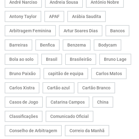
André Narciso
Andreia Sousa
António Nobre
Antony Taylor
APAF
Arábia Saudita
Arbitragem Feminina
Artur Soares Dias
Bancos
Barreiras
Benfica
Benzema
Bodycam
Bola ao solo
Brasil
Brasileirão
Bruno Lage
Bruno Paixão
capitão de equipa
Carlos Matos
Carlos Xistra
Cartão azul
Cartão Branco
Casos de Jogo
Catarina Campos
China
Classificações
Comunicado Oficial
Conselho de Arbitragem
Correio da Manhã