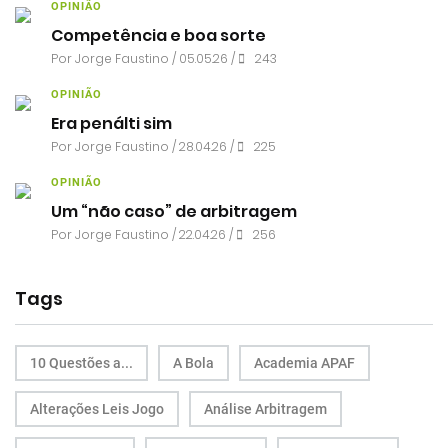
OPINIÃO
Competência e boa sorte
Por
Jorge Faustino
/ 05.05.26 /
243
OPINIÃO
Era penálti sim
Por
Jorge Faustino
/ 28.04.26 /
225
OPINIÃO
Um “não caso” de arbitragem
Por
Jorge Faustino
/ 22.04.26 /
256
Tags
10 Questões a...
A Bola
Academia APAF
Alterações Leis Jogo
Análise Arbitragem