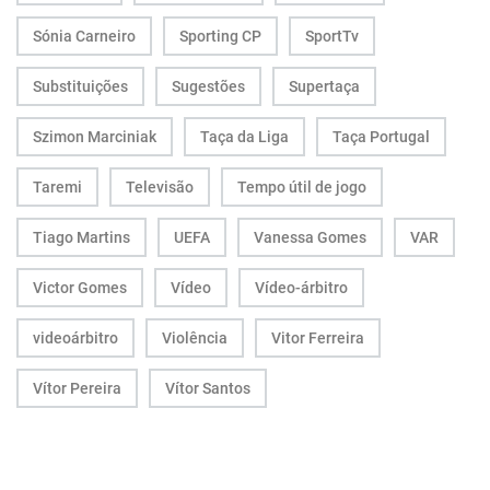
Sónia Carneiro
Sporting CP
SportTv
Substituições
Sugestões
Supertaça
Szimon Marciniak
Taça da Liga
Taça Portugal
Taremi
Televisão
Tempo útil de jogo
Tiago Martins
UEFA
Vanessa Gomes
VAR
Victor Gomes
Vídeo
Vídeo-árbitro
videoárbitro
Violência
Vitor Ferreira
Vítor Pereira
Vítor Santos