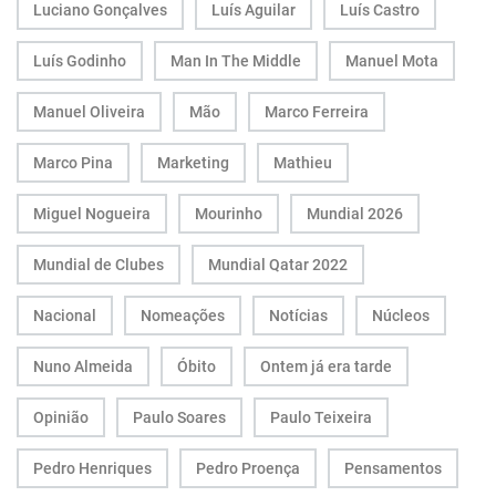
Luciano Gonçalves
Luís Aguilar
Luís Castro
Luís Godinho
Man In The Middle
Manuel Mota
Manuel Oliveira
Mão
Marco Ferreira
Marco Pina
Marketing
Mathieu
Miguel Nogueira
Mourinho
Mundial 2026
Mundial de Clubes
Mundial Qatar 2022
Nacional
Nomeações
Notícias
Núcleos
Nuno Almeida
Óbito
Ontem já era tarde
Opinião
Paulo Soares
Paulo Teixeira
Pedro Henriques
Pedro Proença
Pensamentos