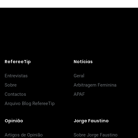
RefereeTip
Notícias
Entrevistas
Geral
Sobre
Arbitragem Feminina
Contactos
APAF
Arquivo Blog RefereeTip
Opinião
Jorge Faustino
Artigos de Opinião
Sobre Jorge Faustino