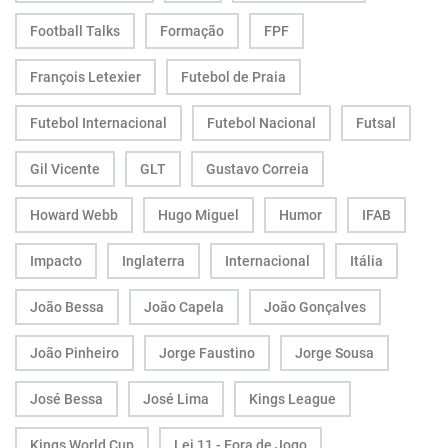
Football Talks
Formação
FPF
François Letexier
Futebol de Praia
Futebol Internacional
Futebol Nacional
Futsal
Gil Vicente
GLT
Gustavo Correia
Howard Webb
Hugo Miguel
Humor
IFAB
Impacto
Inglaterra
Internacional
Itália
João Bessa
João Capela
João Gonçalves
João Pinheiro
Jorge Faustino
Jorge Sousa
José Bessa
José Lima
Kings League
Kings World Cup
Lei 11 - Fora de Jogo