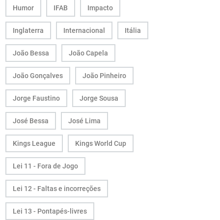
Humor
IFAB
Impacto
Inglaterra
Internacional
Itália
João Bessa
João Capela
João Gonçalves
João Pinheiro
Jorge Faustino
Jorge Sousa
José Bessa
José Lima
Kings League
Kings World Cup
Lei 11 - Fora de Jogo
Lei 12 - Faltas e incorreções
Lei 13 - Pontapés-livres