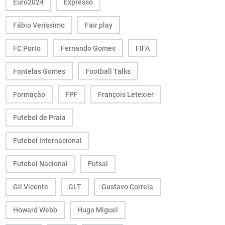
Euro2024
Expresso
Fábio Veríssimo
Fair play
FC Porto
Fernando Gomes
FIFA
Fontelas Gomes
Football Talks
Formação
FPF
François Letexier
Futebol de Praia
Futebol Internacional
Futebol Nacional
Futsal
Gil Vicente
GLT
Gustavo Correia
Howard Webb
Hugo Miguel