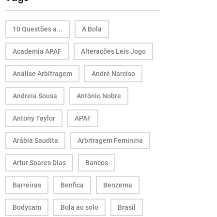
10 Questões a...
A Bola
Academia APAF
Alterações Leis Jogo
Análise Arbitragem
André Narciso
Andreia Sousa
António Nobre
Antony Taylor
APAF
Arábia Saudita
Arbitragem Feminina
Artur Soares Dias
Bancos
Barreiras
Benfica
Benzema
Bodycam
Bola ao solo
Brasil