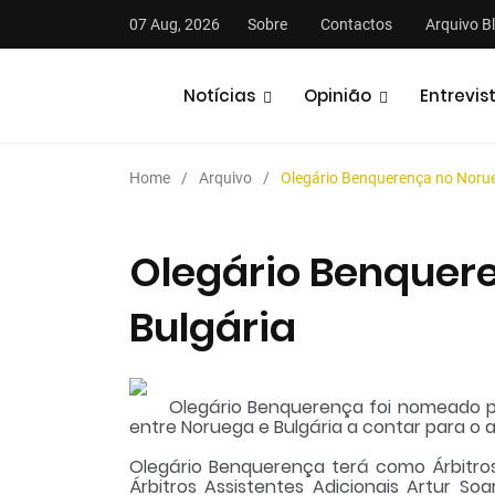
07 Aug, 2026
Sobre
Contactos
Arquivo B
Notícias
Opinião
Entrevis
Home
Arquivo
Olegário Benquerença no Norue
Olegário Benquer
Bulgária
stas
Análises
Podcasts
Olegário Benquerença foi nomeado pel
entre Noruega e Bulgária a contar para o 
Olegário Benquerença terá como Árbitros
Árbitros Assistentes Adicionais Artur So