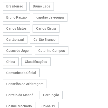
Brasileirão
Bruno Lage
Bruno Paixão
capitão de equipa
Carlos Matos
Carlos Xistra
Cartão azul
Cartão Branco
Casos de Jogo
Catarina Campos
China
Classificações
Comunicado Oficial
Conselho de Arbitragem
Correio da Manhã
Corrupção
Cosme Machado
Covid-19