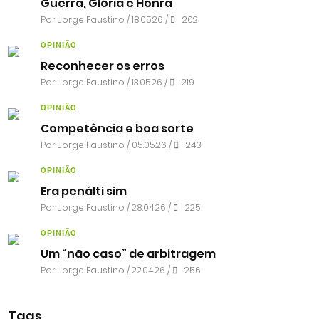
Guerra, Glória e Honra
Por
Jorge Faustino
/ 18.05.26 /
202
OPINIÃO
Reconhecer os erros
Por
Jorge Faustino
/ 13.05.26 /
219
OPINIÃO
Competência e boa sorte
Por
Jorge Faustino
/ 05.05.26 /
243
OPINIÃO
Era penálti sim
Por
Jorge Faustino
/ 28.04.26 /
225
OPINIÃO
Um “não caso” de arbitragem
Por
Jorge Faustino
/ 22.04.26 /
256
Tags