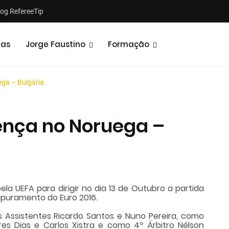
log RefereeTip
tas
Jorge Faustino
Formação
ga – Bulgária
ença no Noruega –
Notícias
Opiniões
a UEFA para dirigir no dia 13 de Outubro a partida
apuramento do Euro 2016.
 Assistentes Ricardo Santos e Nuno Pereira, como
ares Dias e Carlos Xistra e como 4º Árbitro Nélson