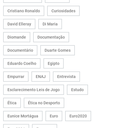
Cristiano Ronaldo
Curiosidades
David Elleray
Di Maria
Diomande
Documentação
Documentário
Duarte Gomes
Eduardo Coelho
Egipto
Empurrar
ENAJ
Entrevista
Esclarecimento Leis de Jogo
Estudo
Ética
Ética no Desporto
Eunice Mortágua
Euro
Euro2020