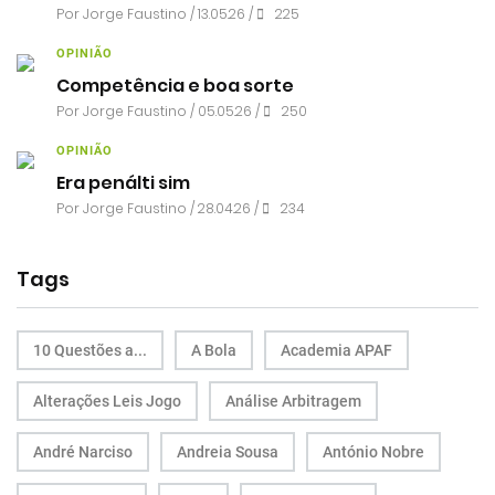
Por
Jorge Faustino
/ 13.05.26 /
225
OPINIÃO
Competência e boa sorte
Por
Jorge Faustino
/ 05.05.26 /
250
OPINIÃO
Era penálti sim
Por
Jorge Faustino
/ 28.04.26 /
234
Tags
10 Questões a...
A Bola
Academia APAF
Alterações Leis Jogo
Análise Arbitragem
André Narciso
Andreia Sousa
António Nobre