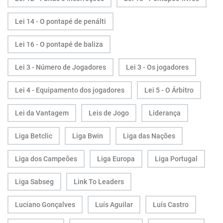
Lei 14 - O pontapé de penálti
Lei 16 - O pontapé de baliza
Lei 3 - Número de Jogadores
Lei 3 - Os jogadores
Lei 4 - Equipamento dos jogadores
Lei 5 - O Árbitro
Lei da Vantagem
Leis de Jogo
Liderança
Liga Betclic
Liga Bwin
Liga das Nações
Liga dos Campeões
Liga Europa
Liga Portugal
Liga Sabseg
Link To Leaders
Luciano Gonçalves
Luís Aguilar
Luís Castro