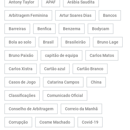
Antony Taylor
APAF
Arábia Saudita
Arbitragem Feminina
Artur Soares Dias
Bancos
Barreiras
Benfica
Benzema
Bodycam
Bola ao solo
Brasil
Brasileirão
Bruno Lage
Bruno Paixão
capitão de equipa
Carlos Matos
Carlos Xistra
Cartão azul
Cartão Branco
Casos de Jogo
Catarina Campos
China
Classificações
Comunicado Oficial
Conselho de Arbitragem
Correio da Manhã
Corrupção
Cosme Machado
Covid-19