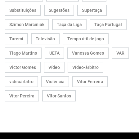
Substituições
Sugestões
Supertaça
Szimon Marciniak
Taça da Liga
Taça Portugal
Taremi
Televisão
Tempo útil de jogo
Tiago Martins
UEFA
Vanessa Gomes
VAR
Victor Gomes
Vídeo
Vídeo-árbitro
videoárbitro
Violência
Vitor Ferreira
Vítor Pereira
Vítor Santos