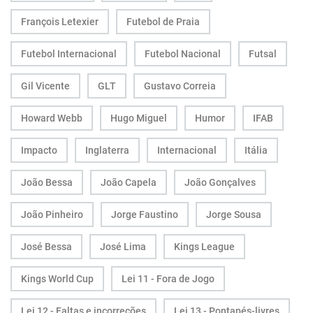
François Letexier
Futebol de Praia
Futebol Internacional
Futebol Nacional
Futsal
Gil Vicente
GLT
Gustavo Correia
Howard Webb
Hugo Miguel
Humor
IFAB
Impacto
Inglaterra
Internacional
Itália
João Bessa
João Capela
João Gonçalves
João Pinheiro
Jorge Faustino
Jorge Sousa
José Bessa
José Lima
Kings League
Kings World Cup
Lei 11 - Fora de Jogo
Lei 12 - Faltas e incorreções
Lei 13 - Pontapés-livres