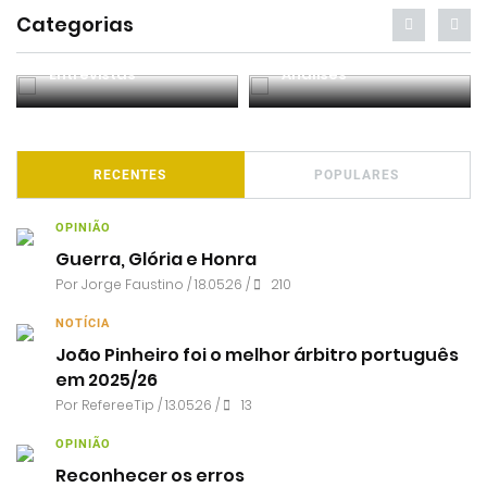
Categorias
Entrevistas
Análises
RECENTES
POPULARES
OPINIÃO
Guerra, Glória e Honra
Por
Jorge Faustino
/ 18.05.26 /
210
NOTÍCIA
João Pinheiro foi o melhor árbitro português
em 2025/26
Por RefereeTip / 13.05.26 /
13
OPINIÃO
Reconhecer os erros