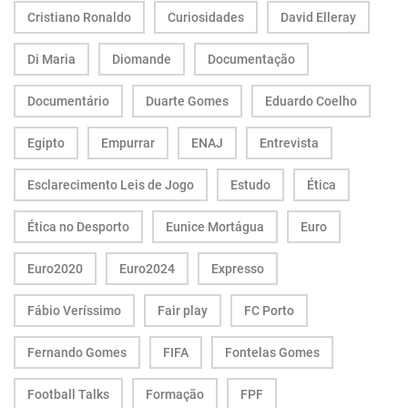
Cristiano Ronaldo
Curiosidades
David Elleray
Di Maria
Diomande
Documentação
Documentário
Duarte Gomes
Eduardo Coelho
Egipto
Empurrar
ENAJ
Entrevista
Esclarecimento Leis de Jogo
Estudo
Ética
Ética no Desporto
Eunice Mortágua
Euro
Euro2020
Euro2024
Expresso
Fábio Veríssimo
Fair play
FC Porto
Fernando Gomes
FIFA
Fontelas Gomes
Football Talks
Formação
FPF