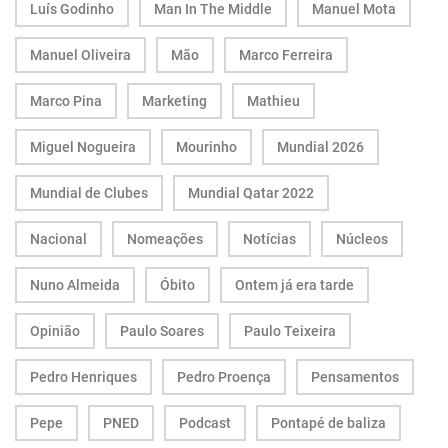
Luís Godinho
Man In The Middle
Manuel Mota
Manuel Oliveira
Mão
Marco Ferreira
Marco Pina
Marketing
Mathieu
Miguel Nogueira
Mourinho
Mundial 2026
Mundial de Clubes
Mundial Qatar 2022
Nacional
Nomeações
Notícias
Núcleos
Nuno Almeida
Óbito
Ontem já era tarde
Opinião
Paulo Soares
Paulo Teixeira
Pedro Henriques
Pedro Proença
Pensamentos
Pepe
PNED
Podcast
Pontapé de baliza