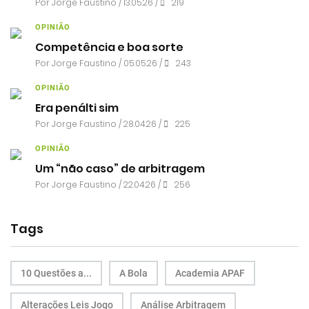
Por
Jorge Faustino
/ 13.05.26 /
219
OPINIÃO
Competência e boa sorte
Por
Jorge Faustino
/ 05.05.26 /
243
OPINIÃO
Era penálti sim
Por
Jorge Faustino
/ 28.04.26 /
225
OPINIÃO
Um “não caso” de arbitragem
Por
Jorge Faustino
/ 22.04.26 /
256
Tags
10 Questões a...
A Bola
Academia APAF
Alterações Leis Jogo
Análise Arbitragem