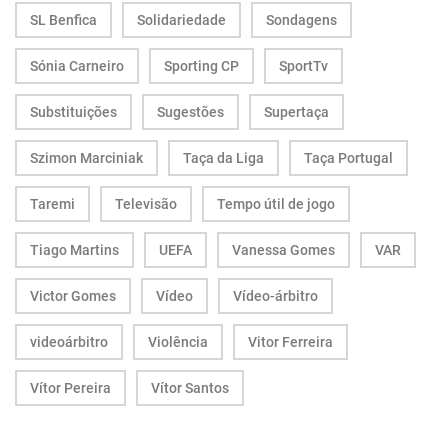
SL Benfica
Solidariedade
Sondagens
Sónia Carneiro
Sporting CP
SportTv
Substituições
Sugestões
Supertaça
Szimon Marciniak
Taça da Liga
Taça Portugal
Taremi
Televisão
Tempo útil de jogo
Tiago Martins
UEFA
Vanessa Gomes
VAR
Victor Gomes
Vídeo
Vídeo-árbitro
videoárbitro
Violência
Vitor Ferreira
Vítor Pereira
Vítor Santos