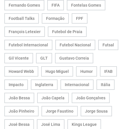
Fernando Gomes
FIFA
Fontelas Gomes
Football Talks
Formação
FPF
François Letexier
Futebol de Praia
Futebol Internacional
Futebol Nacional
Futsal
Gil Vicente
GLT
Gustavo Correia
Howard Webb
Hugo Miguel
Humor
IFAB
Impacto
Inglaterra
Internacional
Itália
João Bessa
João Capela
João Gonçalves
João Pinheiro
Jorge Faustino
Jorge Sousa
José Bessa
José Lima
Kings League