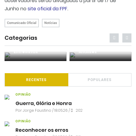
observadores serão divulgadas a partir de 17 de
Junho no
site oficial da FPF
.
Comunicado Oficial
Notícias
Categorias
Entrevistas
Análises
RECENTES
POPULARES
OPINIÃO
Guerra, Glória e Honra
Por
Jorge Faustino
/ 18.05.26 /
202
OPINIÃO
Reconhecer os erros