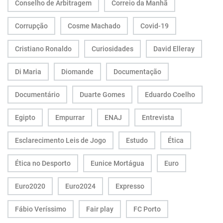
Conselho de Arbitragem
Correio da Manhã
Corrupção
Cosme Machado
Covid-19
Cristiano Ronaldo
Curiosidades
David Elleray
Di Maria
Diomande
Documentação
Documentário
Duarte Gomes
Eduardo Coelho
Egipto
Empurrar
ENAJ
Entrevista
Esclarecimento Leis de Jogo
Estudo
Ética
Ética no Desporto
Eunice Mortágua
Euro
Euro2020
Euro2024
Expresso
Fábio Veríssimo
Fair play
FC Porto