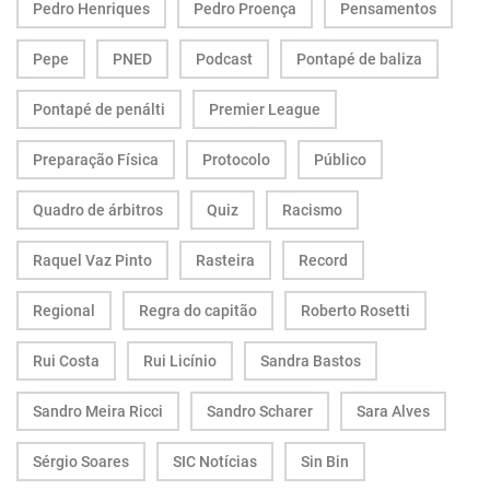
Pedro Henriques
Pedro Proença
Pensamentos
Pepe
PNED
Podcast
Pontapé de baliza
Pontapé de penálti
Premier League
Preparação Física
Protocolo
Público
Quadro de árbitros
Quiz
Racismo
Raquel Vaz Pinto
Rasteira
Record
Regional
Regra do capitão
Roberto Rosetti
Rui Costa
Rui Licínio
Sandra Bastos
Sandro Meira Ricci
Sandro Scharer
Sara Alves
Sérgio Soares
SIC Notícias
Sin Bin