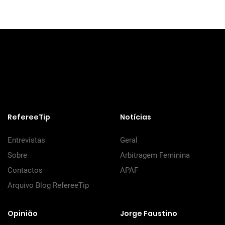
RefereeTip
Notícias
Entrevistas
Geral
Sobre
Arbitragem Feminina
Contactos
APAF
Arquivo Blog RefereeTip
Opinião
Jorge Faustino