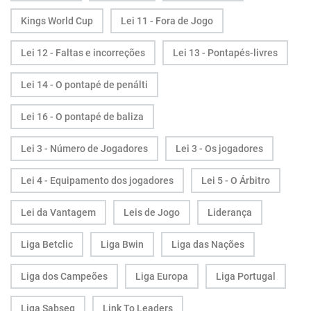
Kings World Cup
Lei 11 - Fora de Jogo
Lei 12 - Faltas e incorreções
Lei 13 - Pontapés-livres
Lei 14 - O pontapé de penálti
Lei 16 - O pontapé de baliza
Lei 3 - Número de Jogadores
Lei 3 - Os jogadores
Lei 4 - Equipamento dos jogadores
Lei 5 - O Árbitro
Lei da Vantagem
Leis de Jogo
Liderança
Liga Betclic
Liga Bwin
Liga das Nações
Liga dos Campeões
Liga Europa
Liga Portugal
Liga Sabseg
Link To Leaders