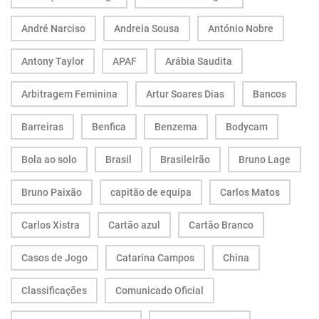
André Narciso
Andreia Sousa
António Nobre
Antony Taylor
APAF
Arábia Saudita
Arbitragem Feminina
Artur Soares Dias
Bancos
Barreiras
Benfica
Benzema
Bodycam
Bola ao solo
Brasil
Brasileirão
Bruno Lage
Bruno Paixão
capitão de equipa
Carlos Matos
Carlos Xistra
Cartão azul
Cartão Branco
Casos de Jogo
Catarina Campos
China
Classificações
Comunicado Oficial