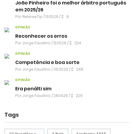
João Pinheiro foi o melhor árbitro português
em 2025/26
Por RefereeTip / 13.05.26 /
8
OPINIÃO
Reconhecer os erros
Por
Jorge Faustino
/ 13.05.26 /
224
OPINIÃO
Competência e boa sorte
Por
Jorge Faustino
/ 05.05.26 /
248
OPINIÃO
Era penálti sim
Por
Jorge Faustino
/ 28.04.26 /
229
Tags