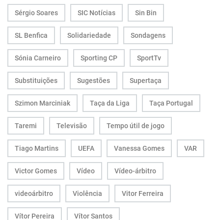
Sérgio Soares
SIC Notícias
Sin Bin
SL Benfica
Solidariedade
Sondagens
Sónia Carneiro
Sporting CP
SportTv
Substituições
Sugestões
Supertaça
Szimon Marciniak
Taça da Liga
Taça Portugal
Taremi
Televisão
Tempo útil de jogo
Tiago Martins
UEFA
Vanessa Gomes
VAR
Victor Gomes
Vídeo
Vídeo-árbitro
videoárbitro
Violência
Vitor Ferreira
Vítor Pereira
Vítor Santos