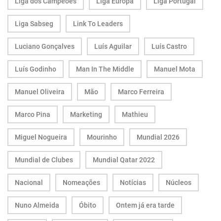
Liga dos Campeões
Liga Europa
Liga Portugal
Liga Sabseg
Link To Leaders
Luciano Gonçalves
Luís Aguilar
Luís Castro
Luís Godinho
Man In The Middle
Manuel Mota
Manuel Oliveira
Mão
Marco Ferreira
Marco Pina
Marketing
Mathieu
Miguel Nogueira
Mourinho
Mundial 2026
Mundial de Clubes
Mundial Qatar 2022
Nacional
Nomeações
Notícias
Núcleos
Nuno Almeida
Óbito
Ontem já era tarde