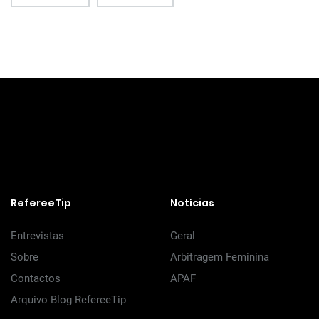
RefereeTip
Notícias
Entrevistas
Geral
Sobre
Arbitragem Feminina
Contactos
APAF
Arquivo Blog RefereeTip