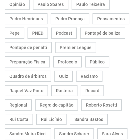
Opinião
Paulo Soares
Paulo Teixeira
Pedro Henriques
Pedro Proença
Pensamentos
Pepe
PNED
Podcast
Pontapé de baliza
Pontapé de penálti
Premier League
Preparação Física
Protocolo
Público
Quadro de árbitros
Quiz
Racismo
Raquel Vaz Pinto
Rasteira
Record
Regional
Regra do capitão
Roberto Rosetti
Rui Costa
Rui Licínio
Sandra Bastos
Sandro Meira Ricci
Sandro Scharer
Sara Alves