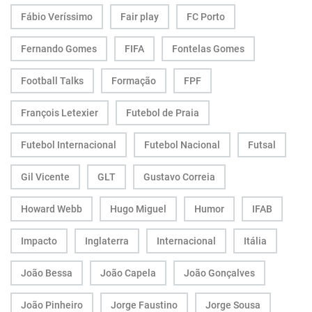
Fábio Veríssimo
Fair play
FC Porto
Fernando Gomes
FIFA
Fontelas Gomes
Football Talks
Formação
FPF
François Letexier
Futebol de Praia
Futebol Internacional
Futebol Nacional
Futsal
Gil Vicente
GLT
Gustavo Correia
Howard Webb
Hugo Miguel
Humor
IFAB
Impacto
Inglaterra
Internacional
Itália
João Bessa
João Capela
João Gonçalves
João Pinheiro
Jorge Faustino
Jorge Sousa