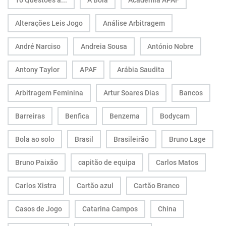
10 Questões a...
A Bola
Academia APAF
Alterações Leis Jogo
Análise Arbitragem
André Narciso
Andreia Sousa
António Nobre
Antony Taylor
APAF
Arábia Saudita
Arbitragem Feminina
Artur Soares Dias
Bancos
Barreiras
Benfica
Benzema
Bodycam
Bola ao solo
Brasil
Brasileirão
Bruno Lage
Bruno Paixão
capitão de equipa
Carlos Matos
Carlos Xistra
Cartão azul
Cartão Branco
Casos de Jogo
Catarina Campos
China