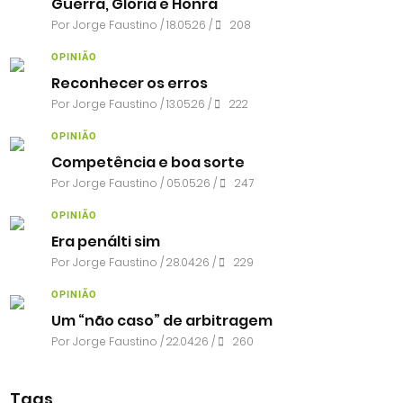
Guerra, Glória e Honra
Por
Jorge Faustino
/ 18.05.26 /
208
OPINIÃO
Reconhecer os erros
Por
Jorge Faustino
/ 13.05.26 /
222
OPINIÃO
Competência e boa sorte
Por
Jorge Faustino
/ 05.05.26 /
247
OPINIÃO
Era penálti sim
Por
Jorge Faustino
/ 28.04.26 /
229
OPINIÃO
Um “não caso” de arbitragem
Por
Jorge Faustino
/ 22.04.26 /
260
Tags