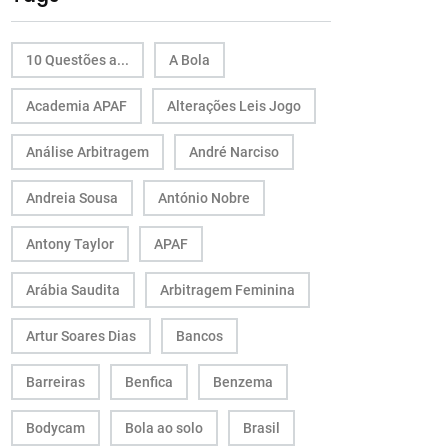
10 Questões a...
A Bola
Academia APAF
Alterações Leis Jogo
Análise Arbitragem
André Narciso
Andreia Sousa
António Nobre
Antony Taylor
APAF
Arábia Saudita
Arbitragem Feminina
Artur Soares Dias
Bancos
Barreiras
Benfica
Benzema
Bodycam
Bola ao solo
Brasil