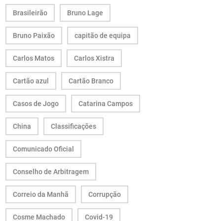
Brasileirão
Bruno Lage
Bruno Paixão
capitão de equipa
Carlos Matos
Carlos Xistra
Cartão azul
Cartão Branco
Casos de Jogo
Catarina Campos
China
Classificações
Comunicado Oficial
Conselho de Arbitragem
Correio da Manhã
Corrupção
Cosme Machado
Covid-19