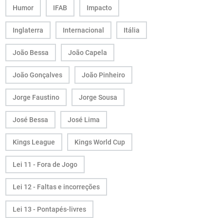
Humor
IFAB
Impacto
Inglaterra
Internacional
Itália
João Bessa
João Capela
João Gonçalves
João Pinheiro
Jorge Faustino
Jorge Sousa
José Bessa
José Lima
Kings League
Kings World Cup
Lei 11 - Fora de Jogo
Lei 12 - Faltas e incorreções
Lei 13 - Pontapés-livres