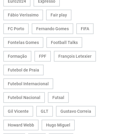
Euro2024
Expresso
Fábio Veríssimo
Fair play
FC Porto
Fernando Gomes
FIFA
Fontelas Gomes
Football Talks
Formação
FPF
François Letexier
Futebol de Praia
Futebol Internacional
Futebol Nacional
Futsal
Gil Vicente
GLT
Gustavo Correia
Howard Webb
Hugo Miguel