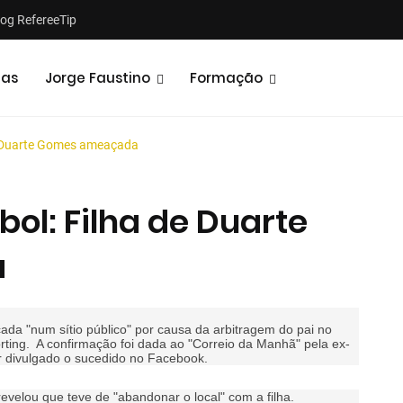
log RefereeTip
tas
Jorge Faustino
Formação
de Duarte Gomes ameaçada
bol: Filha de Duarte
a
Notícias
Opiniões
ada "num sítio público" por causa da arbitragem do pai no
orting. A confirmação foi dada ao "Correio da Manhã" pela ex-
er divulgado o sucedido no Facebook.
velou que teve de "abandonar o local" com a filha.