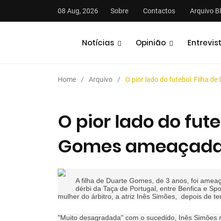
08 Aug, 2026
Sobre
Contactos
Arquivo B
Notícias
Opinião
Entrevis
Home
Arquivo
O pior lado do futebol: Filha 
O pior lado do fute
Gomes ameaçad
stas
Análises
Podcasts
A filha de Duarte Gomes, de 3 anos, foi ameaç
dérbi da Taça de Portugal, entre Benfica e Sp
mulher do árbitro, a atriz Inês Simões, depois de t
"Muito desagradada" com o sucedido, Inês Simôes re