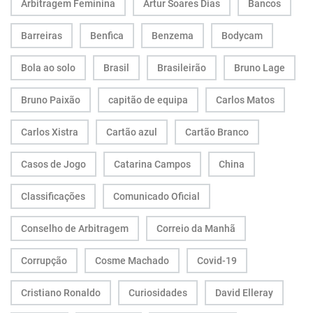
Arbitragem Feminina
Artur Soares Dias
Bancos
Barreiras
Benfica
Benzema
Bodycam
Bola ao solo
Brasil
Brasileirão
Bruno Lage
Bruno Paixão
capitão de equipa
Carlos Matos
Carlos Xistra
Cartão azul
Cartão Branco
Casos de Jogo
Catarina Campos
China
Classificações
Comunicado Oficial
Conselho de Arbitragem
Correio da Manhã
Corrupção
Cosme Machado
Covid-19
Cristiano Ronaldo
Curiosidades
David Elleray