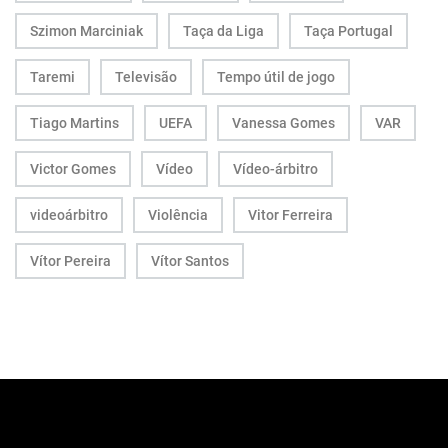
Szimon Marciniak
Taça da Liga
Taça Portugal
Taremi
Televisão
Tempo útil de jogo
Tiago Martins
UEFA
Vanessa Gomes
VAR
Victor Gomes
Vídeo
Vídeo-árbitro
videoárbitro
Violência
Vitor Ferreira
Vítor Pereira
Vítor Santos