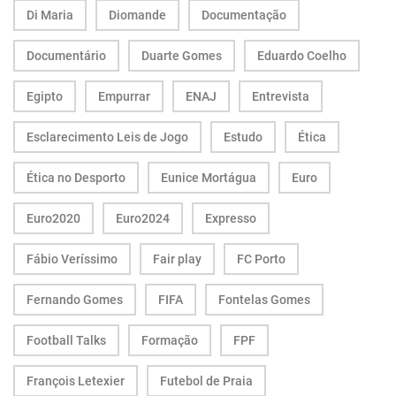
Di Maria
Diomande
Documentação
Documentário
Duarte Gomes
Eduardo Coelho
Egipto
Empurrar
ENAJ
Entrevista
Esclarecimento Leis de Jogo
Estudo
Ética
Ética no Desporto
Eunice Mortágua
Euro
Euro2020
Euro2024
Expresso
Fábio Veríssimo
Fair play
FC Porto
Fernando Gomes
FIFA
Fontelas Gomes
Football Talks
Formação
FPF
François Letexier
Futebol de Praia