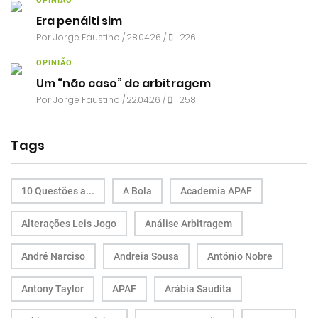
OPINIÃO
Era penálti sim
Por
Jorge Faustino
/ 28.04.26 /
226
OPINIÃO
Um “não caso” de arbitragem
Por
Jorge Faustino
/ 22.04.26 /
258
Tags
10 Questões a...
A Bola
Academia APAF
Alterações Leis Jogo
Análise Arbitragem
André Narciso
Andreia Sousa
António Nobre
Antony Taylor
APAF
Arábia Saudita