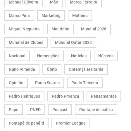
Manuel Oliveira
Mão
Marco Ferreira
Marco Pina
Marketing
Mathieu
Miguel Nogueira
Mourinho
Mundial 2026
Mundial de Clubes
Mundial Qatar 2022
Nacional
Nomeações
Notícias
Núcleos
Nuno Almeida
Óbito
Ontem já era tarde
Opinião
Paulo Soares
Paulo Teixeira
Pedro Henriques
Pedro Proença
Pensamentos
Pepe
PNED
Podcast
Pontapé de baliza
Pontapé de penálti
Premier League