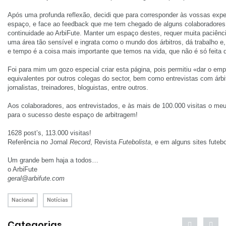
Após uma profunda reflexão, decidi que para corresponder às vossas expe
espaço, e face ao feedback que me tem chegado de alguns colaboradores 
continuidade ao ArbiFute. Manter um espaço destes, requer muita paciên
uma área tão sensível e ingrata como o mundo dos árbitros, dá trabalho e
e tempo é a coisa mais importante que temos na vida, que não é só feita 
Foi para mim um gozo especial criar esta página, pois permitiu «dar o em
equivalentes por outros colegas do sector, bem como entrevistas com árbitr
jornalistas, treinadores, bloguistas, entre outros.
Aos colaboradores, aos entrevistados, e às mais de 100.000 visitas o me
para o sucesso deste espaço de arbitragem!
1628 post’s, 113.000 visitas!
Referência no Jornal
Record
, Revista
Futebolista
, e em alguns sites futebo
Um grande bem haja a todos…
o ArbiFute
geral@arbifute.com
Nacional
Notícias
Categorias