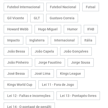
Futebol Internacional
Futebol Nacional
Futsal
Gil Vicente
GLT
Gustavo Correia
Howard Webb
Hugo Miguel
Humor
IFAB
Impacto
Inglaterra
Internacional
Itália
João Bessa
João Capela
João Gonçalves
João Pinheiro
Jorge Faustino
Jorge Sousa
José Bessa
José Lima
Kings League
Kings World Cup
Lei 11 - Fora de Jogo
Lei 12 - Faltas e incorreções
Lei 13 - Pontapés-livres
Lei 14 - O pontapé de penálti