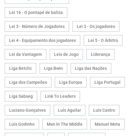
Lei 16 - O pontapé de baliza
Lei 3 - Número de Jogadores
Lei 3 - Os jogadores
Lei 4 - Equipamento dos jogadores
Lei 5 - O Árbitro
Lei da Vantagem
Leis de Jogo
Liderança
Liga Betclic
Liga Bwin
Liga das Nações
Liga dos Campeões
Liga Europa
Liga Portugal
Liga Sabseg
Link To Leaders
Luciano Gonçalves
Luís Aguilar
Luís Castro
Luís Godinho
Man In The Middle
Manuel Mota