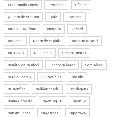
Preparação Física
Protocolo
Público
Quadro de árbitros
Quiz
Racismo
Raquel Vaz Pinto
Rasteira
Record
Regional
Regra do capitão
Roberto Rosetti
Rui Costa
Rui Licínio
Sandra Bastos
Sandro Meira Ricci
Sandro Scharer
Sara Alves
Sérgio Soares
SIC Notícias
Sin Bin
SL Benfica
Solidariedade
Sondagens
Sónia Carneiro
Sporting CP
SportTv
Substituições
Sugestões
Supertaça