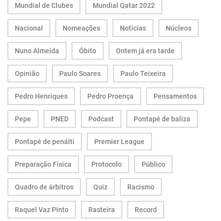
Mundial de Clubes
Mundial Qatar 2022
Nacional
Nomeações
Notícias
Núcleos
Nuno Almeida
Óbito
Ontem já era tarde
Opinião
Paulo Soares
Paulo Teixeira
Pedro Henriques
Pedro Proença
Pensamentos
Pepe
PNED
Podcast
Pontapé de baliza
Pontapé de penálti
Premier League
Preparação Física
Protocolo
Público
Quadro de árbitros
Quiz
Racismo
Raquel Vaz Pinto
Rasteira
Record