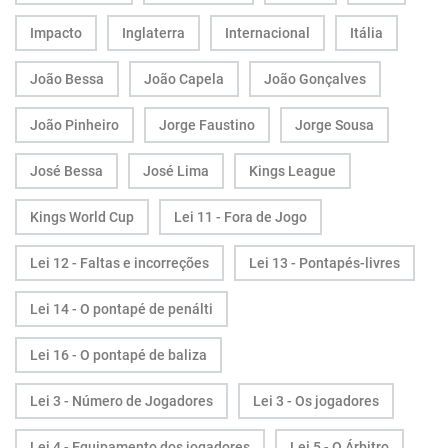
Impacto
Inglaterra
Internacional
Itália
João Bessa
João Capela
João Gonçalves
João Pinheiro
Jorge Faustino
Jorge Sousa
José Bessa
José Lima
Kings League
Kings World Cup
Lei 11 - Fora de Jogo
Lei 12 - Faltas e incorreções
Lei 13 - Pontapés-livres
Lei 14 - O pontapé de penálti
Lei 16 - O pontapé de baliza
Lei 3 - Número de Jogadores
Lei 3 - Os jogadores
Lei 4 - Equipamento dos jogadores
Lei 5 - O Árbitro