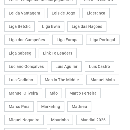
Lei da Vantagem
Leis de Jogo
Liderança
Liga Betclic
Liga Bwin
Liga das Nações
Liga dos Campeões
Liga Europa
Liga Portugal
Liga Sabseg
Link To Leaders
Luciano Gonçalves
Luís Aguilar
Luís Castro
Luís Godinho
Man In The Middle
Manuel Mota
Manuel Oliveira
Mão
Marco Ferreira
Marco Pina
Marketing
Mathieu
Miguel Nogueira
Mourinho
Mundial 2026