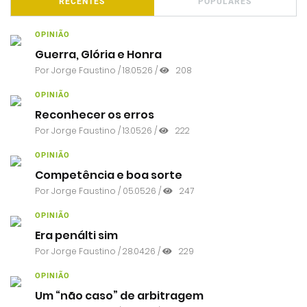
RECENTES
POPULARES
OPINIÃO
Guerra, Glória e Honra
Por
Jorge Faustino
/ 18.05.26 /
208
OPINIÃO
Reconhecer os erros
Por
Jorge Faustino
/ 13.05.26 /
222
OPINIÃO
Competência e boa sorte
Por
Jorge Faustino
/ 05.05.26 /
247
OPINIÃO
Era penálti sim
Por
Jorge Faustino
/ 28.04.26 /
229
OPINIÃO
Um “não caso” de arbitragem