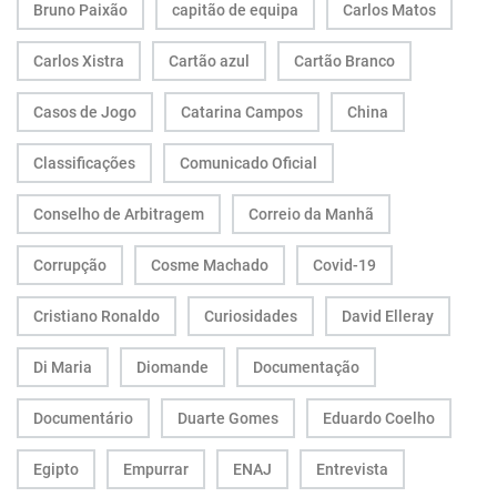
Bruno Paixão
capitão de equipa
Carlos Matos
Carlos Xistra
Cartão azul
Cartão Branco
Casos de Jogo
Catarina Campos
China
Classificações
Comunicado Oficial
Conselho de Arbitragem
Correio da Manhã
Corrupção
Cosme Machado
Covid-19
Cristiano Ronaldo
Curiosidades
David Elleray
Di Maria
Diomande
Documentação
Documentário
Duarte Gomes
Eduardo Coelho
Egipto
Empurrar
ENAJ
Entrevista