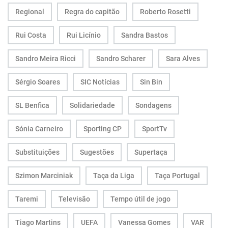
Regional
Regra do capitão
Roberto Rosetti
Rui Costa
Rui Licínio
Sandra Bastos
Sandro Meira Ricci
Sandro Scharer
Sara Alves
Sérgio Soares
SIC Notícias
Sin Bin
SL Benfica
Solidariedade
Sondagens
Sónia Carneiro
Sporting CP
SportTv
Substituições
Sugestões
Supertaça
Szimon Marciniak
Taça da Liga
Taça Portugal
Taremi
Televisão
Tempo útil de jogo
Tiago Martins
UEFA
Vanessa Gomes
VAR