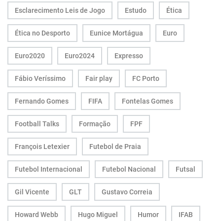
Esclarecimento Leis de Jogo
Estudo
Ética
Ética no Desporto
Eunice Mortágua
Euro
Euro2020
Euro2024
Expresso
Fábio Veríssimo
Fair play
FC Porto
Fernando Gomes
FIFA
Fontelas Gomes
Football Talks
Formação
FPF
François Letexier
Futebol de Praia
Futebol Internacional
Futebol Nacional
Futsal
Gil Vicente
GLT
Gustavo Correia
Howard Webb
Hugo Miguel
Humor
IFAB