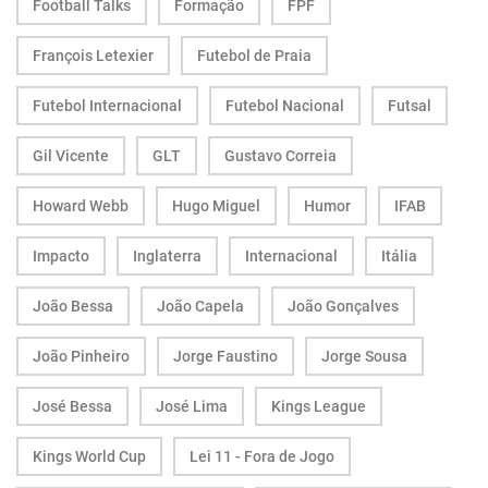
Football Talks
Formação
FPF
François Letexier
Futebol de Praia
Futebol Internacional
Futebol Nacional
Futsal
Gil Vicente
GLT
Gustavo Correia
Howard Webb
Hugo Miguel
Humor
IFAB
Impacto
Inglaterra
Internacional
Itália
João Bessa
João Capela
João Gonçalves
João Pinheiro
Jorge Faustino
Jorge Sousa
José Bessa
José Lima
Kings League
Kings World Cup
Lei 11 - Fora de Jogo