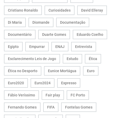
Cristiano Ronaldo
Curiosidades
David Elleray
Di Maria
Diomande
Documentação
Documentário
Duarte Gomes
Eduardo Coelho
Egipto
Empurrar
ENAJ
Entrevista
Esclarecimento Leis de Jogo
Estudo
Ética
Ética no Desporto
Eunice Mortágua
Euro
Euro2020
Euro2024
Expresso
Fábio Veríssimo
Fair play
FC Porto
Fernando Gomes
FIFA
Fontelas Gomes