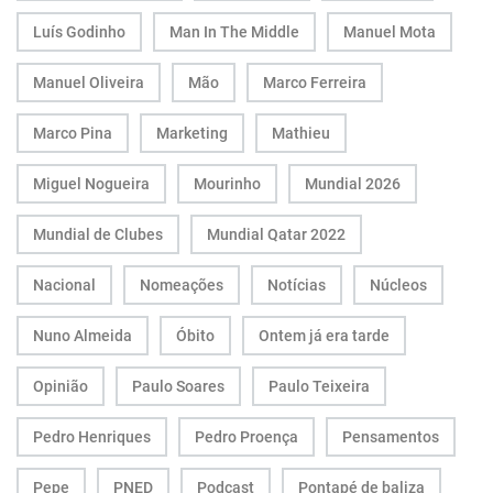
Luís Godinho
Man In The Middle
Manuel Mota
Manuel Oliveira
Mão
Marco Ferreira
Marco Pina
Marketing
Mathieu
Miguel Nogueira
Mourinho
Mundial 2026
Mundial de Clubes
Mundial Qatar 2022
Nacional
Nomeações
Notícias
Núcleos
Nuno Almeida
Óbito
Ontem já era tarde
Opinião
Paulo Soares
Paulo Teixeira
Pedro Henriques
Pedro Proença
Pensamentos
Pepe
PNED
Podcast
Pontapé de baliza