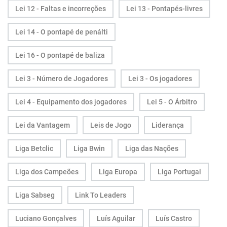
Lei 12 - Faltas e incorreções
Lei 13 - Pontapés-livres
Lei 14 - O pontapé de penálti
Lei 16 - O pontapé de baliza
Lei 3 - Número de Jogadores
Lei 3 - Os jogadores
Lei 4 - Equipamento dos jogadores
Lei 5 - O Árbitro
Lei da Vantagem
Leis de Jogo
Liderança
Liga Betclic
Liga Bwin
Liga das Nações
Liga dos Campeões
Liga Europa
Liga Portugal
Liga Sabseg
Link To Leaders
Luciano Gonçalves
Luís Aguilar
Luís Castro