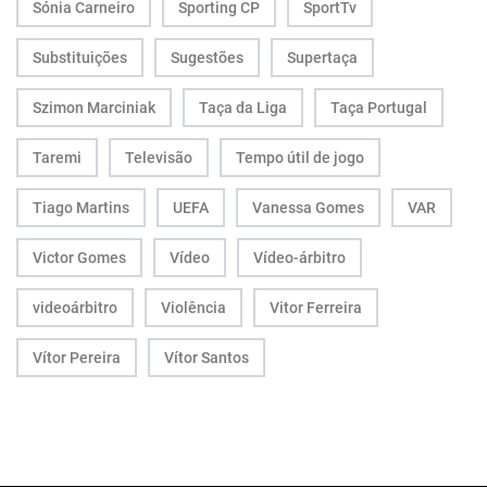
Sónia Carneiro
Sporting CP
SportTv
Substituições
Sugestões
Supertaça
Szimon Marciniak
Taça da Liga
Taça Portugal
Taremi
Televisão
Tempo útil de jogo
Tiago Martins
UEFA
Vanessa Gomes
VAR
Victor Gomes
Vídeo
Vídeo-árbitro
videoárbitro
Violência
Vitor Ferreira
Vítor Pereira
Vítor Santos