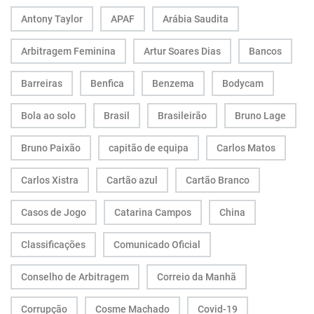
Antony Taylor
APAF
Arábia Saudita
Arbitragem Feminina
Artur Soares Dias
Bancos
Barreiras
Benfica
Benzema
Bodycam
Bola ao solo
Brasil
Brasileirão
Bruno Lage
Bruno Paixão
capitão de equipa
Carlos Matos
Carlos Xistra
Cartão azul
Cartão Branco
Casos de Jogo
Catarina Campos
China
Classificações
Comunicado Oficial
Conselho de Arbitragem
Correio da Manhã
Corrupção
Cosme Machado
Covid-19