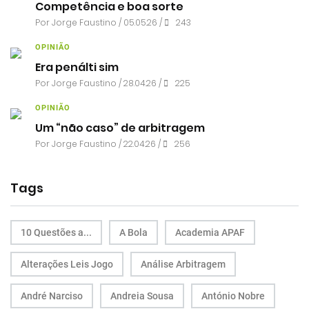
Competência e boa sorte
Por
Jorge Faustino
/ 05.05.26 /
243
OPINIÃO
Era penálti sim
Por
Jorge Faustino
/ 28.04.26 /
225
OPINIÃO
Um “não caso” de arbitragem
Por
Jorge Faustino
/ 22.04.26 /
256
Tags
10 Questões a...
A Bola
Academia APAF
Alterações Leis Jogo
Análise Arbitragem
André Narciso
Andreia Sousa
António Nobre