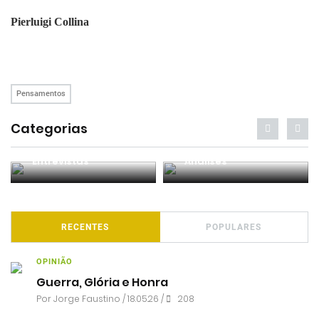
Pierluigi Collina
Pensamentos
Categorias
Entrevistas
Análises
RECENTES
POPULARES
OPINIÃO
Guerra, Glória e Honra
Por
Jorge Faustino
/ 18.05.26 /
208