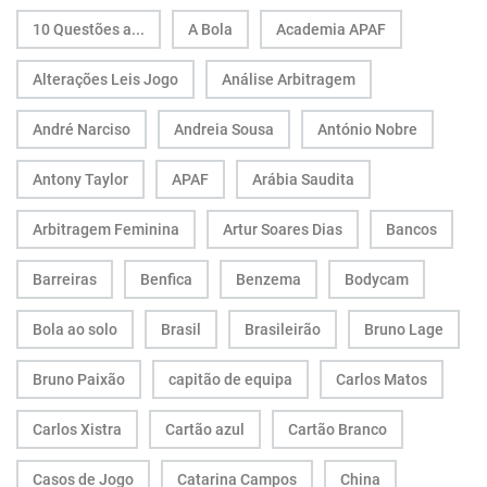
10 Questões a...
A Bola
Academia APAF
Alterações Leis Jogo
Análise Arbitragem
André Narciso
Andreia Sousa
António Nobre
Antony Taylor
APAF
Arábia Saudita
Arbitragem Feminina
Artur Soares Dias
Bancos
Barreiras
Benfica
Benzema
Bodycam
Bola ao solo
Brasil
Brasileirão
Bruno Lage
Bruno Paixão
capitão de equipa
Carlos Matos
Carlos Xistra
Cartão azul
Cartão Branco
Casos de Jogo
Catarina Campos
China