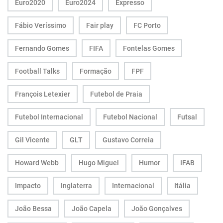
Euro2020
Euro2024
Expresso
Fábio Veríssimo
Fair play
FC Porto
Fernando Gomes
FIFA
Fontelas Gomes
Football Talks
Formação
FPF
François Letexier
Futebol de Praia
Futebol Internacional
Futebol Nacional
Futsal
Gil Vicente
GLT
Gustavo Correia
Howard Webb
Hugo Miguel
Humor
IFAB
Impacto
Inglaterra
Internacional
Itália
João Bessa
João Capela
João Gonçalves