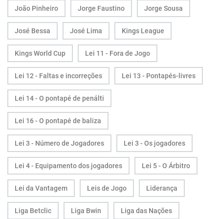
João Pinheiro
Jorge Faustino
Jorge Sousa
José Bessa
José Lima
Kings League
Kings World Cup
Lei 11 - Fora de Jogo
Lei 12 - Faltas e incorreções
Lei 13 - Pontapés-livres
Lei 14 - O pontapé de penálti
Lei 16 - O pontapé de baliza
Lei 3 - Número de Jogadores
Lei 3 - Os jogadores
Lei 4 - Equipamento dos jogadores
Lei 5 - O Árbitro
Lei da Vantagem
Leis de Jogo
Liderança
Liga Betclic
Liga Bwin
Liga das Nações