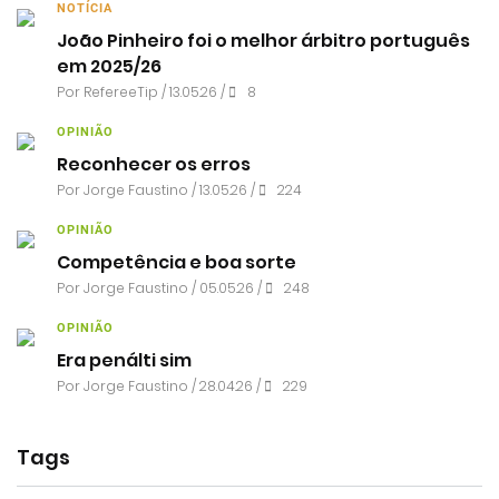
NOTÍCIA
João Pinheiro foi o melhor árbitro português
em 2025/26
Por RefereeTip / 13.05.26 /
8
OPINIÃO
Reconhecer os erros
Por
Jorge Faustino
/ 13.05.26 /
224
OPINIÃO
Competência e boa sorte
Por
Jorge Faustino
/ 05.05.26 /
248
OPINIÃO
Era penálti sim
Por
Jorge Faustino
/ 28.04.26 /
229
Tags