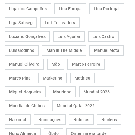
Liga dos Campeões
Liga Europa
Liga Portugal
Liga Sabseg
Link To Leaders
Luciano Gonçalves
Luís Aguilar
Luís Castro
Luís Godinho
Man In The Middle
Manuel Mota
Manuel Oliveira
Mão
Marco Ferreira
Marco Pina
Marketing
Mathieu
Miguel Nogueira
Mourinho
Mundial 2026
Mundial de Clubes
Mundial Qatar 2022
Nacional
Nomeações
Notícias
Núcleos
Nuno Almeida
Óbito
Ontem já era tarde