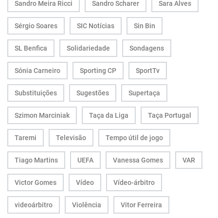
Sandro Meira Ricci
Sandro Scharer
Sara Alves
Sérgio Soares
SIC Notícias
Sin Bin
SL Benfica
Solidariedade
Sondagens
Sónia Carneiro
Sporting CP
SportTv
Substituições
Sugestões
Supertaça
Szimon Marciniak
Taça da Liga
Taça Portugal
Taremi
Televisão
Tempo útil de jogo
Tiago Martins
UEFA
Vanessa Gomes
VAR
Victor Gomes
Vídeo
Vídeo-árbitro
videoárbitro
Violência
Vitor Ferreira