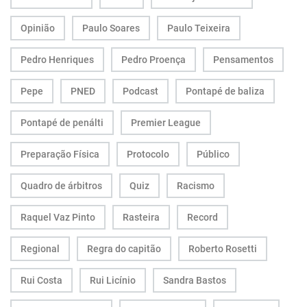
Opinião
Paulo Soares
Paulo Teixeira
Pedro Henriques
Pedro Proença
Pensamentos
Pepe
PNED
Podcast
Pontapé de baliza
Pontapé de penálti
Premier League
Preparação Física
Protocolo
Público
Quadro de árbitros
Quiz
Racismo
Raquel Vaz Pinto
Rasteira
Record
Regional
Regra do capitão
Roberto Rosetti
Rui Costa
Rui Licínio
Sandra Bastos