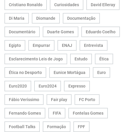
Cristiano Ronaldo
Curiosidades
David Elleray
Di Maria
Diomande
Documentação
Documentário
Duarte Gomes
Eduardo Coelho
Egipto
Empurrar
ENAJ
Entrevista
Esclarecimento Leis de Jogo
Estudo
Ética
Ética no Desporto
Eunice Mortágua
Euro
Euro2020
Euro2024
Expresso
Fábio Veríssimo
Fair play
FC Porto
Fernando Gomes
FIFA
Fontelas Gomes
Football Talks
Formação
FPF