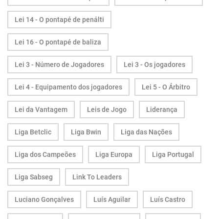
Lei 14 - O pontapé de penálti
Lei 16 - O pontapé de baliza
Lei 3 - Número de Jogadores
Lei 3 - Os jogadores
Lei 4 - Equipamento dos jogadores
Lei 5 - O Árbitro
Lei da Vantagem
Leis de Jogo
Liderança
Liga Betclic
Liga Bwin
Liga das Nações
Liga dos Campeões
Liga Europa
Liga Portugal
Liga Sabseg
Link To Leaders
Luciano Gonçalves
Luís Aguilar
Luís Castro