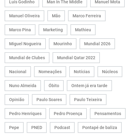
Luís Godinho
Man In The Middle
Manuel Mota
Manuel Oliveira
Mão
Marco Ferreira
Marco Pina
Marketing
Mathieu
Miguel Nogueira
Mourinho
Mundial 2026
Mundial de Clubes
Mundial Qatar 2022
Nacional
Nomeações
Notícias
Núcleos
Nuno Almeida
Óbito
Ontem já era tarde
Opinião
Paulo Soares
Paulo Teixeira
Pedro Henriques
Pedro Proença
Pensamentos
Pepe
PNED
Podcast
Pontapé de baliza