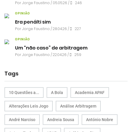
Por
Jorge Faustino
/ 05.05.26 /
246
OPINIÃO
Era penálti sim
Por
Jorge Faustino
/ 28.04.26 /
227
OPINIÃO
Um “não caso” de arbitragem
Por
Jorge Faustino
/ 22.04.26 /
259
Tags
10 Questões a...
A Bola
Academia APAF
Alterações Leis Jogo
Análise Arbitragem
André Narciso
Andreia Sousa
António Nobre