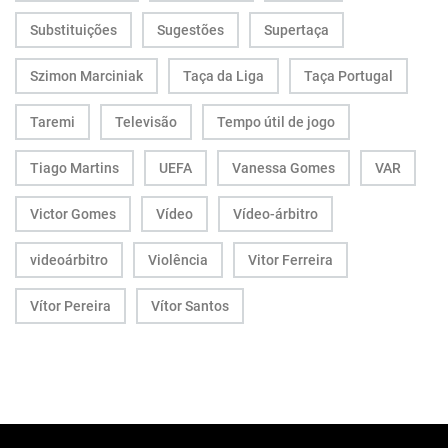
Substituições
Sugestões
Supertaça
Szimon Marciniak
Taça da Liga
Taça Portugal
Taremi
Televisão
Tempo útil de jogo
Tiago Martins
UEFA
Vanessa Gomes
VAR
Victor Gomes
Vídeo
Vídeo-árbitro
videoárbitro
Violência
Vitor Ferreira
Vítor Pereira
Vítor Santos