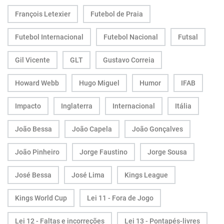
François Letexier
Futebol de Praia
Futebol Internacional
Futebol Nacional
Futsal
Gil Vicente
GLT
Gustavo Correia
Howard Webb
Hugo Miguel
Humor
IFAB
Impacto
Inglaterra
Internacional
Itália
João Bessa
João Capela
João Gonçalves
João Pinheiro
Jorge Faustino
Jorge Sousa
José Bessa
José Lima
Kings League
Kings World Cup
Lei 11 - Fora de Jogo
Lei 12 - Faltas e incorreções
Lei 13 - Pontapés-livres