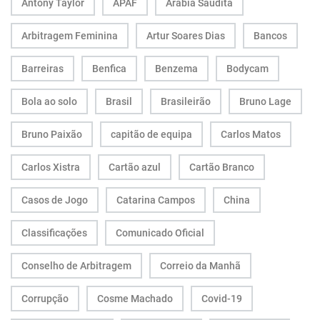
Antony Taylor
APAF
Arábia Saudita
Arbitragem Feminina
Artur Soares Dias
Bancos
Barreiras
Benfica
Benzema
Bodycam
Bola ao solo
Brasil
Brasileirão
Bruno Lage
Bruno Paixão
capitão de equipa
Carlos Matos
Carlos Xistra
Cartão azul
Cartão Branco
Casos de Jogo
Catarina Campos
China
Classificações
Comunicado Oficial
Conselho de Arbitragem
Correio da Manhã
Corrupção
Cosme Machado
Covid-19