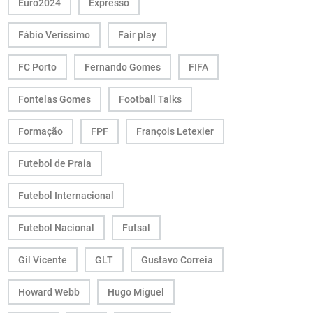
Euro2024
Expresso
Fábio Veríssimo
Fair play
FC Porto
Fernando Gomes
FIFA
Fontelas Gomes
Football Talks
Formação
FPF
François Letexier
Futebol de Praia
Futebol Internacional
Futebol Nacional
Futsal
Gil Vicente
GLT
Gustavo Correia
Howard Webb
Hugo Miguel