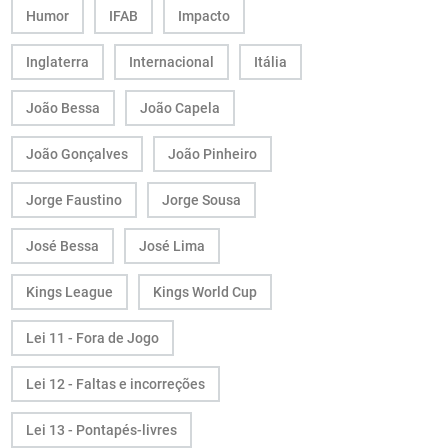
Humor
IFAB
Impacto
Inglaterra
Internacional
Itália
João Bessa
João Capela
João Gonçalves
João Pinheiro
Jorge Faustino
Jorge Sousa
José Bessa
José Lima
Kings League
Kings World Cup
Lei 11 - Fora de Jogo
Lei 12 - Faltas e incorreções
Lei 13 - Pontapés-livres