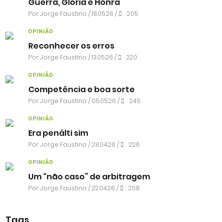
Guerra, Glória e Honra
Por
Jorge Faustino
/ 18.05.26 /
205
OPINIÃO
Reconhecer os erros
Por
Jorge Faustino
/ 13.05.26 /
220
OPINIÃO
Competência e boa sorte
Por
Jorge Faustino
/ 05.05.26 /
245
OPINIÃO
Era penálti sim
Por
Jorge Faustino
/ 28.04.26 /
226
OPINIÃO
Um “não caso” de arbitragem
Por
Jorge Faustino
/ 22.04.26 /
258
Tags