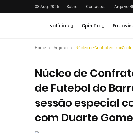
08 Aug, 2026
Sobre
Contactos
Arquivo B
Notícias
Opinião
Entrevis
Home
Arquivo
Núcleo de Confraternização de
Núcleo de Confrat
de Futebol do Bar
stas
Análises
Podcasts
sessão especial 
com Duarte Gome