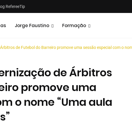
log RefereeTip
tas
Jorge Faustino
Formação
 Árbitros de Futebol do Barreiro promove uma sessão especial com o n
ernização de Árbitros
reiro promove uma
Notícias
Opiniões
com o nome “Uma aula
s”