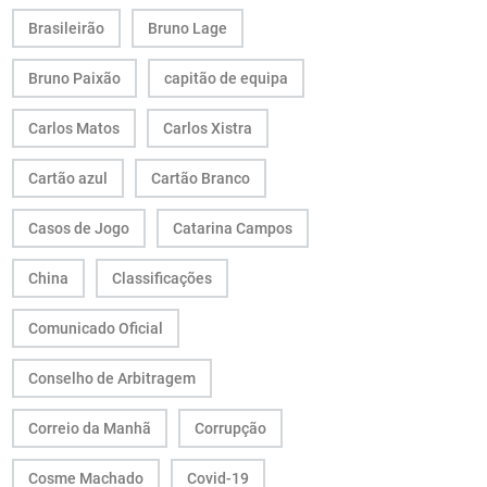
Brasileirão
Bruno Lage
Bruno Paixão
capitão de equipa
Carlos Matos
Carlos Xistra
Cartão azul
Cartão Branco
Casos de Jogo
Catarina Campos
China
Classificações
Comunicado Oficial
Conselho de Arbitragem
Correio da Manhã
Corrupção
Cosme Machado
Covid-19