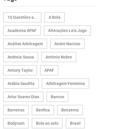
10 Questões a...
A Bola
Academia APAF
Alterações Leis Jogo
Análise Arbitragem
André Narciso
Andreia Sousa
António Nobre
Antony Taylor
APAF
Arábia Saudita
Arbitragem Feminina
Artur Soares Dias
Bancos
Barreiras
Benfica
Benzema
Bodycam
Bola ao solo
Brasil