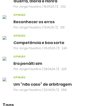
Guerra, Glória e Honra
Por
Jorge Faustino
/ 18.05.26 /
202
OPINIÃO
Reconhecer os erros
Por
Jorge Faustino
/ 13.05.26 /
219
OPINIÃO
Competência e boa sorte
Por
Jorge Faustino
/ 05.05.26 /
243
OPINIÃO
Era penálti sim
Por
Jorge Faustino
/ 28.04.26 /
225
OPINIÃO
Um “não caso” de arbitragem
Por
Jorge Faustino
/ 22.04.26 /
256
Tags