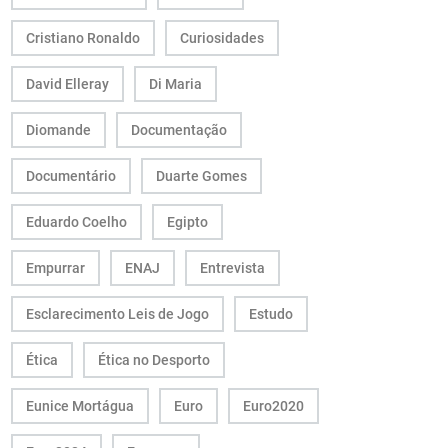
Cristiano Ronaldo
Curiosidades
David Elleray
Di Maria
Diomande
Documentação
Documentário
Duarte Gomes
Eduardo Coelho
Egipto
Empurrar
ENAJ
Entrevista
Esclarecimento Leis de Jogo
Estudo
Ética
Ética no Desporto
Eunice Mortágua
Euro
Euro2020