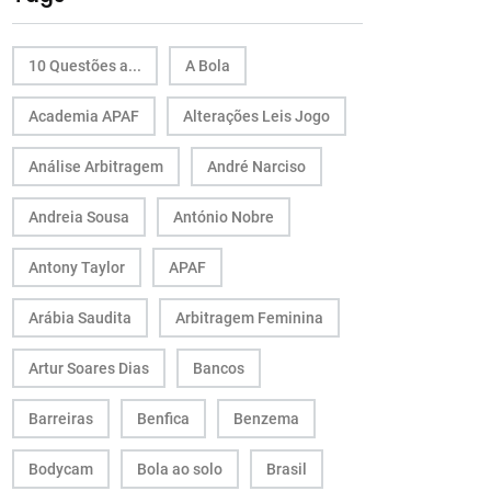
10 Questões a...
A Bola
Academia APAF
Alterações Leis Jogo
Análise Arbitragem
André Narciso
Andreia Sousa
António Nobre
Antony Taylor
APAF
Arábia Saudita
Arbitragem Feminina
Artur Soares Dias
Bancos
Barreiras
Benfica
Benzema
Bodycam
Bola ao solo
Brasil