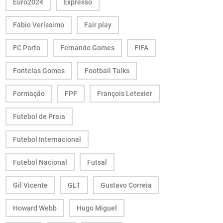
Euro2024
Expresso
Fábio Veríssimo
Fair play
FC Porto
Fernando Gomes
FIFA
Fontelas Gomes
Football Talks
Formação
FPF
François Letexier
Futebol de Praia
Futebol Internacional
Futebol Nacional
Futsal
Gil Vicente
GLT
Gustavo Correia
Howard Webb
Hugo Miguel