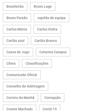
Brasileirão
Bruno Lage
Bruno Paixão
capitão de equipa
Carlos Matos
Carlos Xistra
Cartão azul
Cartão Branco
Casos de Jogo
Catarina Campos
China
Classificações
Comunicado Oficial
Conselho de Arbitragem
Correio da Manhã
Corrupção
Cosme Machado
Covid-19