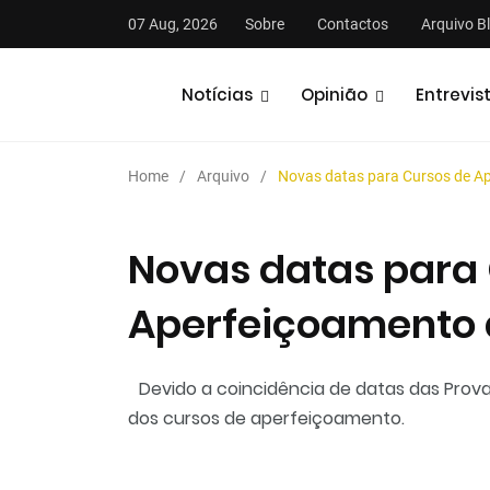
07 Aug, 2026
Sobre
Contactos
Arquivo B
Notícias
Opinião
Entrevis
Home
Arquivo
Novas datas para Cursos de A
Novas datas para
Aperfeiçoamento 
stas
Análises
Podcasts
Devido a coincidência de datas das Prova
dos cursos de aperfeiçoamento.