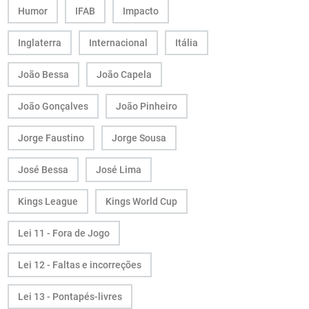
Humor
IFAB
Impacto
Inglaterra
Internacional
Itália
João Bessa
João Capela
João Gonçalves
João Pinheiro
Jorge Faustino
Jorge Sousa
José Bessa
José Lima
Kings League
Kings World Cup
Lei 11 - Fora de Jogo
Lei 12 - Faltas e incorreções
Lei 13 - Pontapés-livres