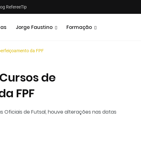
log RefereeTip
tas
Jorge Faustino
Formação
perfeiçoamento da FPF
 Cursos de
da FPF
Notícias
Opiniões
s Oficiais de Futsal, houve alterações nas datas