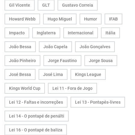
Gil Vicente
GLT
Gustavo Correia
Howard Webb
Hugo Miguel
Humor
IFAB
Impacto
Inglaterra
Internacional
Itália
João Bessa
João Capela
João Gonçalves
João Pinheiro
Jorge Faustino
Jorge Sousa
José Bessa
José Lima
Kings League
Kings World Cup
Lei 11 - Fora de Jogo
Lei 12 - Faltas e incorreções
Lei 13 - Pontapés-livres
Lei 14 - O pontapé de penálti
Lei 16 - O pontapé de baliza