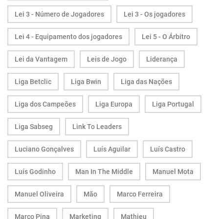
Lei 3 - Número de Jogadores
Lei 3 - Os jogadores
Lei 4 - Equipamento dos jogadores
Lei 5 - O Árbitro
Lei da Vantagem
Leis de Jogo
Liderança
Liga Betclic
Liga Bwin
Liga das Nações
Liga dos Campeões
Liga Europa
Liga Portugal
Liga Sabseg
Link To Leaders
Luciano Gonçalves
Luís Aguilar
Luís Castro
Luís Godinho
Man In The Middle
Manuel Mota
Manuel Oliveira
Mão
Marco Ferreira
Marco Pina
Marketing
Mathieu