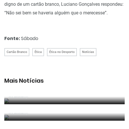
digno de um cartão branco, Luciano Gonçalves respondeu:
“Não sei bem se haveria alguém que o merecesse”.
Fonte:
Sábado
Cartão Branco
Ética
Ética no Desporto
Notícias
Mais Notícias
João Pinheiro radiante com ida ao Mundial: «É o
momento mais alto da minha carreira»
Por RefereeTip
João Pinheiro nomeado pela FIFA para o Mundial
2026
Por RefereeTip
APAF espera que câmaras corporais possam
"ajudar" trabalho dos árbitros