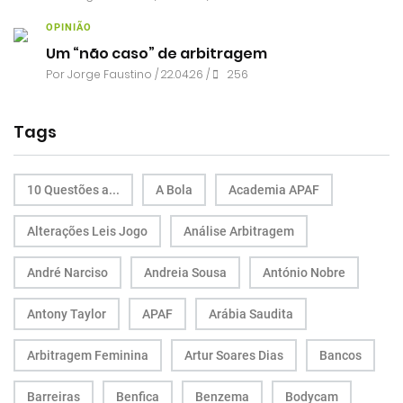
OPINIÃO
Um “não caso” de arbitragem
Por
Jorge Faustino
/ 22.04.26 /
256
Tags
10 Questões a...
A Bola
Academia APAF
Alterações Leis Jogo
Análise Arbitragem
André Narciso
Andreia Sousa
António Nobre
Antony Taylor
APAF
Arábia Saudita
Arbitragem Feminina
Artur Soares Dias
Bancos
Barreiras
Benfica
Benzema
Bodycam