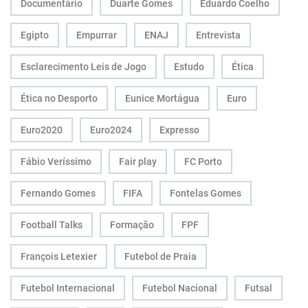
Documentário
Duarte Gomes
Eduardo Coelho
Egipto
Empurrar
ENAJ
Entrevista
Esclarecimento Leis de Jogo
Estudo
Ética
Ética no Desporto
Eunice Mortágua
Euro
Euro2020
Euro2024
Expresso
Fábio Veríssimo
Fair play
FC Porto
Fernando Gomes
FIFA
Fontelas Gomes
Football Talks
Formação
FPF
François Letexier
Futebol de Praia
Futebol Internacional
Futebol Nacional
Futsal