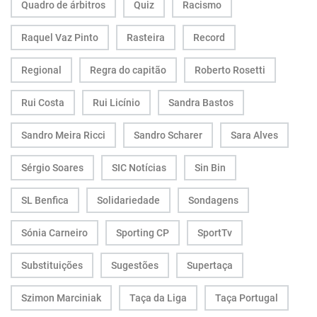
Quadro de árbitros
Quiz
Racismo
Raquel Vaz Pinto
Rasteira
Record
Regional
Regra do capitão
Roberto Rosetti
Rui Costa
Rui Licínio
Sandra Bastos
Sandro Meira Ricci
Sandro Scharer
Sara Alves
Sérgio Soares
SIC Notícias
Sin Bin
SL Benfica
Solidariedade
Sondagens
Sónia Carneiro
Sporting CP
SportTv
Substituições
Sugestões
Supertaça
Szimon Marciniak
Taça da Liga
Taça Portugal