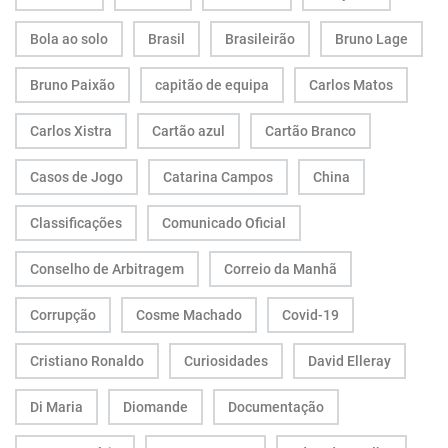
Bola ao solo
Brasil
Brasileirão
Bruno Lage
Bruno Paixão
capitão de equipa
Carlos Matos
Carlos Xistra
Cartão azul
Cartão Branco
Casos de Jogo
Catarina Campos
China
Classificações
Comunicado Oficial
Conselho de Arbitragem
Correio da Manhã
Corrupção
Cosme Machado
Covid-19
Cristiano Ronaldo
Curiosidades
David Elleray
Di Maria
Diomande
Documentação