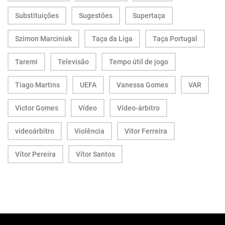
Substituições
Sugestões
Supertaça
Szimon Marciniak
Taça da Liga
Taça Portugal
Taremi
Televisão
Tempo útil de jogo
Tiago Martins
UEFA
Vanessa Gomes
VAR
Victor Gomes
Vídeo
Vídeo-árbitro
videoárbitro
Violência
Vitor Ferreira
Vítor Pereira
Vítor Santos