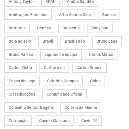
Antony Taylor
APAF
Arábia Saudita
Arbitragem Feminina
Artur Soares Dias
Bancos
Barreiras
Benfica
Benzema
Bodycam
Bola ao solo
Brasil
Brasileirão
Bruno Lage
Bruno Paixão
capitão de equipa
Carlos Matos
Carlos Xistra
Cartão azul
Cartão Branco
Casos de Jogo
Catarina Campos
China
Classificações
Comunicado Oficial
Conselho de Arbitragem
Correio da Manhã
Corrupção
Cosme Machado
Covid-19