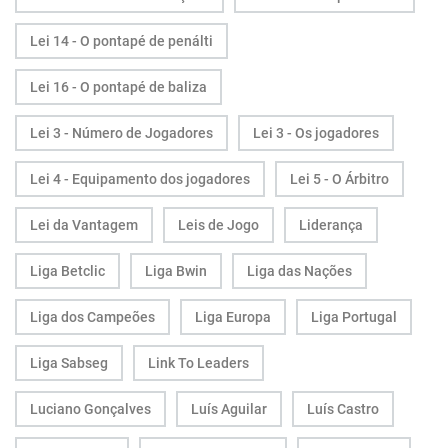
Lei 14 - O pontapé de penálti
Lei 16 - O pontapé de baliza
Lei 3 - Número de Jogadores
Lei 3 - Os jogadores
Lei 4 - Equipamento dos jogadores
Lei 5 - O Árbitro
Lei da Vantagem
Leis de Jogo
Liderança
Liga Betclic
Liga Bwin
Liga das Nações
Liga dos Campeões
Liga Europa
Liga Portugal
Liga Sabseg
Link To Leaders
Luciano Gonçalves
Luís Aguilar
Luís Castro