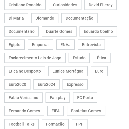
Cristiano Ronaldo
Curiosidades
David Elleray
Di Maria
Diomande
Documentação
Documentário
Duarte Gomes
Eduardo Coelho
Egipto
Empurrar
ENAJ
Entrevista
Esclarecimento Leis de Jogo
Estudo
Ética
Ética no Desporto
Eunice Mortágua
Euro
Euro2020
Euro2024
Expresso
Fábio Veríssimo
Fair play
FC Porto
Fernando Gomes
FIFA
Fontelas Gomes
Football Talks
Formação
FPF