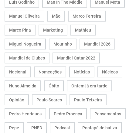
Luís Godinho
Man In The Middle
Manuel Mota
Manuel Oliveira
Mão
Marco Ferreira
Marco Pina
Marketing
Mathieu
Miguel Nogueira
Mourinho
Mundial 2026
Mundial de Clubes
Mundial Qatar 2022
Nacional
Nomeações
Notícias
Núcleos
Nuno Almeida
Óbito
Ontem já era tarde
Opinião
Paulo Soares
Paulo Teixeira
Pedro Henriques
Pedro Proença
Pensamentos
Pepe
PNED
Podcast
Pontapé de baliza