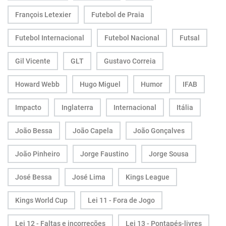
François Letexier
Futebol de Praia
Futebol Internacional
Futebol Nacional
Futsal
Gil Vicente
GLT
Gustavo Correia
Howard Webb
Hugo Miguel
Humor
IFAB
Impacto
Inglaterra
Internacional
Itália
João Bessa
João Capela
João Gonçalves
João Pinheiro
Jorge Faustino
Jorge Sousa
José Bessa
José Lima
Kings League
Kings World Cup
Lei 11 - Fora de Jogo
Lei 12 - Faltas e incorreções
Lei 13 - Pontapés-livres