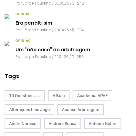
Por
Jorge Faustino
/ 05.05.26 /
242
OPINIÃO
Era penálti sim
Por
Jorge Faustino
/ 28.04.26 /
224
OPINIÃO
Um “não caso” de arbitragem
Por
Jorge Faustino
/ 22.04.26 /
256
Tags
10 Questões a...
A Bola
Academia APAF
Alterações Leis Jogo
Análise Arbitragem
André Narciso
Andreia Sousa
António Nobre