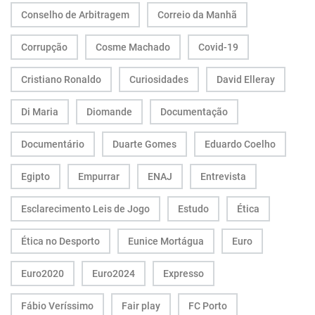
Conselho de Arbitragem
Correio da Manhã
Corrupção
Cosme Machado
Covid-19
Cristiano Ronaldo
Curiosidades
David Elleray
Di Maria
Diomande
Documentação
Documentário
Duarte Gomes
Eduardo Coelho
Egipto
Empurrar
ENAJ
Entrevista
Esclarecimento Leis de Jogo
Estudo
Ética
Ética no Desporto
Eunice Mortágua
Euro
Euro2020
Euro2024
Expresso
Fábio Veríssimo
Fair play
FC Porto