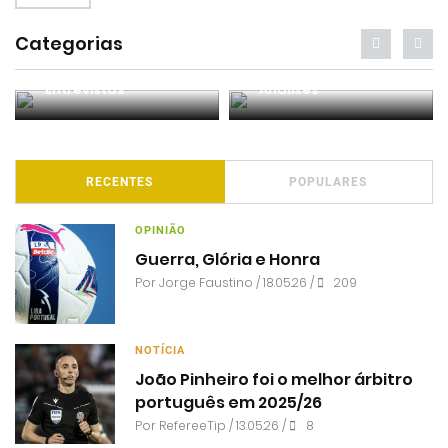
Categorias
Entrevistas
Análises
RECENTES
POPULARES
OPINIÃO
Guerra, Glória e Honra
Por
Jorge Faustino
/ 18.05.26 /
209
NOTÍCIA
João Pinheiro foi o melhor árbitro
português em 2025/26
Por RefereeTip / 13.05.26 /
8