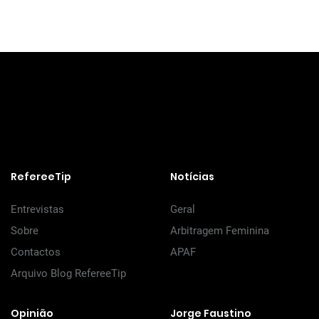
RefereeTip
Notícias
Entrevistas
Geral
Sobre
Arbitragem Feminina
Contactos
APAF
Arquivo Blog RefereeTip
Opinião
Jorge Faustino