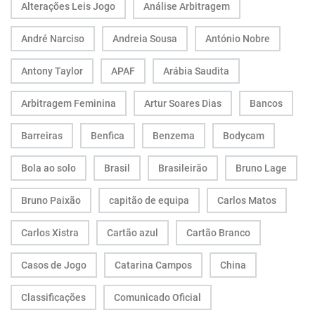
Alterações Leis Jogo
Análise Arbitragem
André Narciso
Andreia Sousa
António Nobre
Antony Taylor
APAF
Arábia Saudita
Arbitragem Feminina
Artur Soares Dias
Bancos
Barreiras
Benfica
Benzema
Bodycam
Bola ao solo
Brasil
Brasileirão
Bruno Lage
Bruno Paixão
capitão de equipa
Carlos Matos
Carlos Xistra
Cartão azul
Cartão Branco
Casos de Jogo
Catarina Campos
China
Classificações
Comunicado Oficial