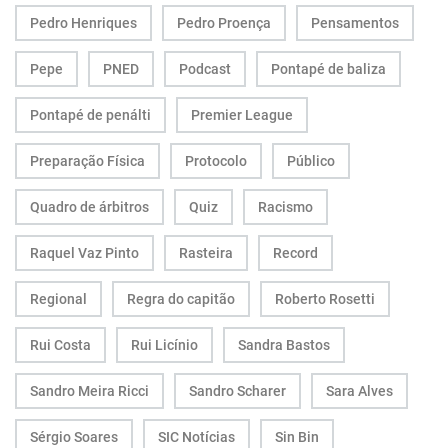
Pedro Henriques
Pedro Proença
Pensamentos
Pepe
PNED
Podcast
Pontapé de baliza
Pontapé de penálti
Premier League
Preparação Física
Protocolo
Público
Quadro de árbitros
Quiz
Racismo
Raquel Vaz Pinto
Rasteira
Record
Regional
Regra do capitão
Roberto Rosetti
Rui Costa
Rui Licínio
Sandra Bastos
Sandro Meira Ricci
Sandro Scharer
Sara Alves
Sérgio Soares
SIC Notícias
Sin Bin