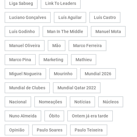
Liga Sabseg
Link To Leaders
Luciano Gonçalves
Luís Aguilar
Luís Castro
Luís Godinho
Man In The Middle
Manuel Mota
Manuel Oliveira
Mão
Marco Ferreira
Marco Pina
Marketing
Mathieu
Miguel Nogueira
Mourinho
Mundial 2026
Mundial de Clubes
Mundial Qatar 2022
Nacional
Nomeações
Notícias
Núcleos
Nuno Almeida
Óbito
Ontem já era tarde
Opinião
Paulo Soares
Paulo Teixeira