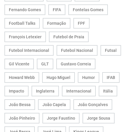
Fernando Gomes
FIFA
Fontelas Gomes
Football Talks
Formação
FPF
François Letexier
Futebol de Praia
Futebol Internacional
Futebol Nacional
Futsal
Gil Vicente
GLT
Gustavo Correia
Howard Webb
Hugo Miguel
Humor
IFAB
Impacto
Inglaterra
Internacional
Itália
João Bessa
João Capela
João Gonçalves
João Pinheiro
Jorge Faustino
Jorge Sousa
José Bessa
José Lima
Kings League