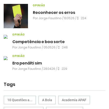
OPINIÃO
Reconhecer os erros
Por
Jorge Faustino
/ 13.05.26 /
224
OPINIÃO
Competência e boa sorte
Por
Jorge Faustino
/ 05.05.26 /
248
OPINIÃO
Era penálti sim
Por
Jorge Faustino
/ 28.04.26 /
229
Tags
10 Questões a...
A Bola
Academia APAF