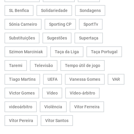
SL Benfica
Solidariedade
Sondagens
Sónia Carneiro
Sporting CP
SportTv
Substituições
Sugestões
Supertaça
Szimon Marciniak
Taça da Liga
Taça Portugal
Taremi
Televisão
Tempo útil de jogo
Tiago Martins
UEFA
Vanessa Gomes
VAR
Victor Gomes
Vídeo
Vídeo-árbitro
videoárbitro
Violência
Vitor Ferreira
Vítor Pereira
Vítor Santos