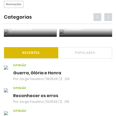
Nomeações
Categorias
Entrevistas
Análises
RECENTES
POPULARES
OPINIÃO
Guerra, Glória e Honra
Por
Jorge Faustino
/ 18.05.26 /
201
OPINIÃO
Reconhecer os erros
Por
Jorge Faustino
/ 13.05.26 /
219
OPINIÃO