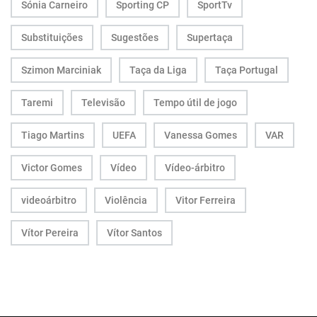
Sónia Carneiro
Sporting CP
SportTv
Substituições
Sugestões
Supertaça
Szimon Marciniak
Taça da Liga
Taça Portugal
Taremi
Televisão
Tempo útil de jogo
Tiago Martins
UEFA
Vanessa Gomes
VAR
Victor Gomes
Vídeo
Vídeo-árbitro
videoárbitro
Violência
Vitor Ferreira
Vítor Pereira
Vítor Santos