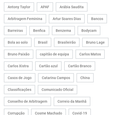
Antony Taylor
APAF
Arábia Saudita
Arbitragem Feminina
Artur Soares Dias
Bancos
Barreiras
Benfica
Benzema
Bodycam
Bola ao solo
Brasil
Brasileirão
Bruno Lage
Bruno Paixão
capitão de equipa
Carlos Matos
Carlos Xistra
Cartão azul
Cartão Branco
Casos de Jogo
Catarina Campos
China
Classificações
Comunicado Oficial
Conselho de Arbitragem
Correio da Manhã
Corrupção
Cosme Machado
Covid-19