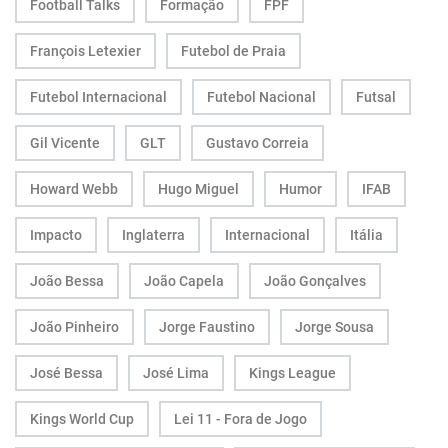
Football Talks
Formação
FPF
François Letexier
Futebol de Praia
Futebol Internacional
Futebol Nacional
Futsal
Gil Vicente
GLT
Gustavo Correia
Howard Webb
Hugo Miguel
Humor
IFAB
Impacto
Inglaterra
Internacional
Itália
João Bessa
João Capela
João Gonçalves
João Pinheiro
Jorge Faustino
Jorge Sousa
José Bessa
José Lima
Kings League
Kings World Cup
Lei 11 - Fora de Jogo