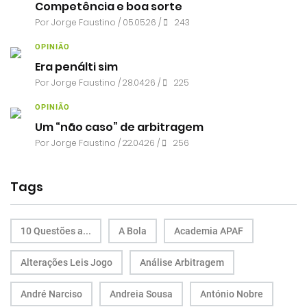
Competência e boa sorte
Por
Jorge Faustino
/ 05.05.26 /
243
OPINIÃO
Era penálti sim
Por
Jorge Faustino
/ 28.04.26 /
225
OPINIÃO
Um “não caso” de arbitragem
Por
Jorge Faustino
/ 22.04.26 /
256
Tags
10 Questões a...
A Bola
Academia APAF
Alterações Leis Jogo
Análise Arbitragem
André Narciso
Andreia Sousa
António Nobre