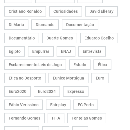
Cristiano Ronaldo
Curiosidades
David Elleray
Di Maria
Diomande
Documentação
Documentário
Duarte Gomes
Eduardo Coelho
Egipto
Empurrar
ENAJ
Entrevista
Esclarecimento Leis de Jogo
Estudo
Ética
Ética no Desporto
Eunice Mortágua
Euro
Euro2020
Euro2024
Expresso
Fábio Veríssimo
Fair play
FC Porto
Fernando Gomes
FIFA
Fontelas Gomes