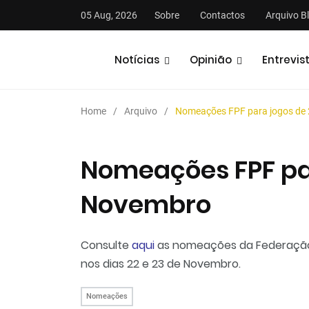
05 Aug, 2026
Sobre
Contactos
Arquivo B
Notícias
Opinião
Entrevis
Home
Arquivo
Nomeações FPF para jogos de 
Nomeações FPF par
Novembro
stas
Análises
Podcasts
Consulte
aqui
as nomeações da Federação P
nos dias 22 e 23 de Novembro.
Nomeações