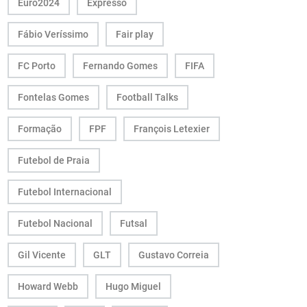
Euro2024
Expresso
Fábio Veríssimo
Fair play
FC Porto
Fernando Gomes
FIFA
Fontelas Gomes
Football Talks
Formação
FPF
François Letexier
Futebol de Praia
Futebol Internacional
Futebol Nacional
Futsal
Gil Vicente
GLT
Gustavo Correia
Howard Webb
Hugo Miguel