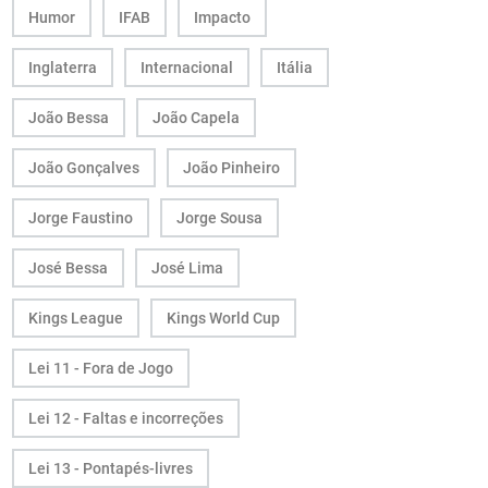
Humor
IFAB
Impacto
Inglaterra
Internacional
Itália
João Bessa
João Capela
João Gonçalves
João Pinheiro
Jorge Faustino
Jorge Sousa
José Bessa
José Lima
Kings League
Kings World Cup
Lei 11 - Fora de Jogo
Lei 12 - Faltas e incorreções
Lei 13 - Pontapés-livres