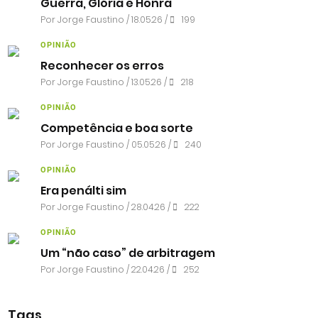
Guerra, Glória e Honra
Por
Jorge Faustino
/ 18.05.26 /
199
OPINIÃO
Reconhecer os erros
Por
Jorge Faustino
/ 13.05.26 /
218
OPINIÃO
Competência e boa sorte
Por
Jorge Faustino
/ 05.05.26 /
240
OPINIÃO
Era penálti sim
Por
Jorge Faustino
/ 28.04.26 /
222
OPINIÃO
Um “não caso” de arbitragem
Por
Jorge Faustino
/ 22.04.26 /
252
Tags