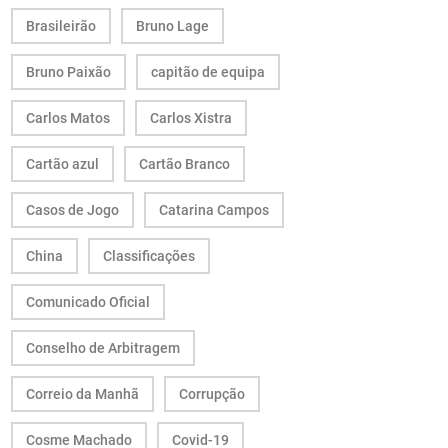
Brasileirão
Bruno Lage
Bruno Paixão
capitão de equipa
Carlos Matos
Carlos Xistra
Cartão azul
Cartão Branco
Casos de Jogo
Catarina Campos
China
Classificações
Comunicado Oficial
Conselho de Arbitragem
Correio da Manhã
Corrupção
Cosme Machado
Covid-19