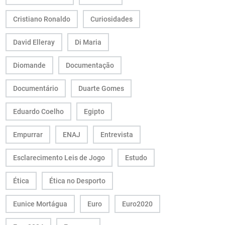
Cristiano Ronaldo
Curiosidades
David Elleray
Di Maria
Diomande
Documentação
Documentário
Duarte Gomes
Eduardo Coelho
Egipto
Empurrar
ENAJ
Entrevista
Esclarecimento Leis de Jogo
Estudo
Ética
Ética no Desporto
Eunice Mortágua
Euro
Euro2020