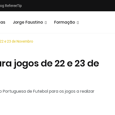
log RefereeTip
tas
Jorge Faustino
Formação
22 e 23 de Novembro
a jogos de 22 e 23 de
Notícias
Opiniões
ortuguesa de Futebol para os jogos a realizar