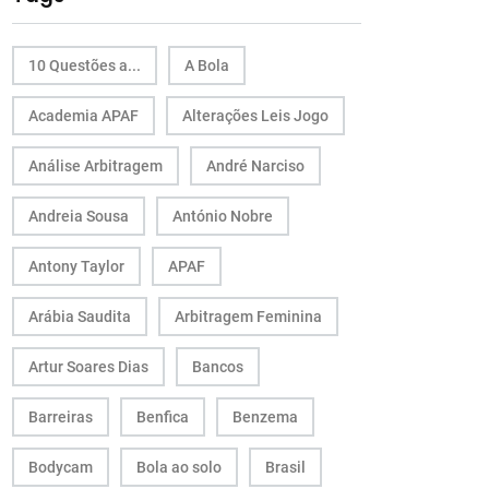
10 Questões a...
A Bola
Academia APAF
Alterações Leis Jogo
Análise Arbitragem
André Narciso
Andreia Sousa
António Nobre
Antony Taylor
APAF
Arábia Saudita
Arbitragem Feminina
Artur Soares Dias
Bancos
Barreiras
Benfica
Benzema
Bodycam
Bola ao solo
Brasil