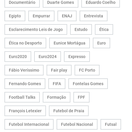
Documentário
Duarte Gomes
Eduardo Coelho
Egipto
Empurrar
ENAJ
Entrevista
Esclarecimento Leis de Jogo
Estudo
Ética
Ética no Desporto
Eunice Mortágua
Euro
Euro2020
Euro2024
Expresso
Fábio Veríssimo
Fair play
FC Porto
Fernando Gomes
FIFA
Fontelas Gomes
Football Talks
Formação
FPF
François Letexier
Futebol de Praia
Futebol Internacional
Futebol Nacional
Futsal