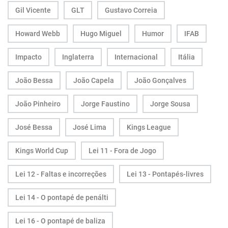
Gil Vicente
GLT
Gustavo Correia
Howard Webb
Hugo Miguel
Humor
IFAB
Impacto
Inglaterra
Internacional
Itália
João Bessa
João Capela
João Gonçalves
João Pinheiro
Jorge Faustino
Jorge Sousa
José Bessa
José Lima
Kings League
Kings World Cup
Lei 11 - Fora de Jogo
Lei 12 - Faltas e incorreções
Lei 13 - Pontapés-livres
Lei 14 - O pontapé de penálti
Lei 16 - O pontapé de baliza