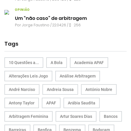
OPINIÃO
Um “não caso” de arbitragem
Por
Jorge Faustino
/ 22.04.26 /
256
Tags
10 Questões a...
A Bola
Academia APAF
Alterações Leis Jogo
Análise Arbitragem
André Narciso
Andreia Sousa
António Nobre
Antony Taylor
APAF
Arábia Saudita
Arbitragem Feminina
Artur Soares Dias
Bancos
Barreiras
Benfica
Benzema
Bodycam