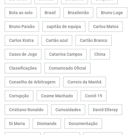
Bola ao solo
Brasil
Brasileirão
Bruno Lage
Bruno Paixão
capitão de equipa
Carlos Matos
Carlos Xistra
Cartão azul
Cartão Branco
Casos de Jogo
Catarina Campos
China
Classificações
Comunicado Oficial
Conselho de Arbitragem
Correio da Manhã
Corrupção
Cosme Machado
Covid-19
Cristiano Ronaldo
Curiosidades
David Elleray
Di Maria
Diomande
Documentação