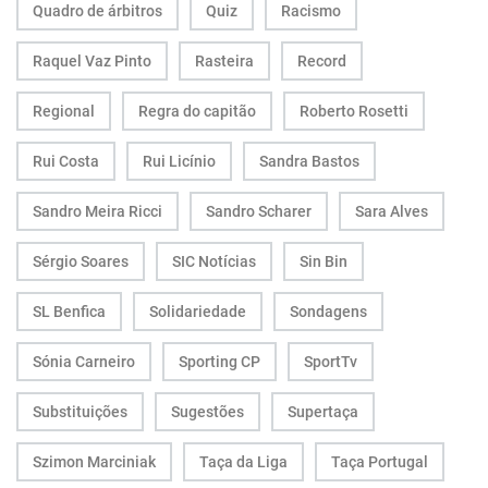
Quadro de árbitros
Quiz
Racismo
Raquel Vaz Pinto
Rasteira
Record
Regional
Regra do capitão
Roberto Rosetti
Rui Costa
Rui Licínio
Sandra Bastos
Sandro Meira Ricci
Sandro Scharer
Sara Alves
Sérgio Soares
SIC Notícias
Sin Bin
SL Benfica
Solidariedade
Sondagens
Sónia Carneiro
Sporting CP
SportTv
Substituições
Sugestões
Supertaça
Szimon Marciniak
Taça da Liga
Taça Portugal