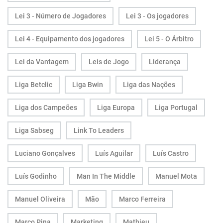
Lei 3 - Número de Jogadores
Lei 3 - Os jogadores
Lei 4 - Equipamento dos jogadores
Lei 5 - O Árbitro
Lei da Vantagem
Leis de Jogo
Liderança
Liga Betclic
Liga Bwin
Liga das Nações
Liga dos Campeões
Liga Europa
Liga Portugal
Liga Sabseg
Link To Leaders
Luciano Gonçalves
Luís Aguilar
Luís Castro
Luís Godinho
Man In The Middle
Manuel Mota
Manuel Oliveira
Mão
Marco Ferreira
Marco Pina
Marketing
Mathieu