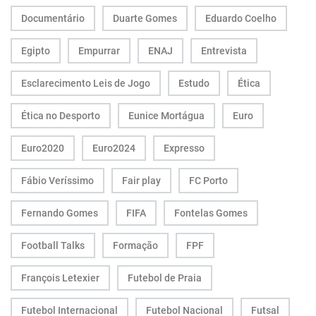
Documentário
Duarte Gomes
Eduardo Coelho
Egipto
Empurrar
ENAJ
Entrevista
Esclarecimento Leis de Jogo
Estudo
Ética
Ética no Desporto
Eunice Mortágua
Euro
Euro2020
Euro2024
Expresso
Fábio Veríssimo
Fair play
FC Porto
Fernando Gomes
FIFA
Fontelas Gomes
Football Talks
Formação
FPF
François Letexier
Futebol de Praia
Futebol Internacional
Futebol Nacional
Futsal