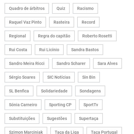
Quadro de árbitros
Quiz
Racismo
Raquel Vaz Pinto
Rasteira
Record
Regional
Regra do capitão
Roberto Rosetti
Rui Costa
Rui Licínio
Sandra Bastos
Sandro Meira Ricci
Sandro Scharer
Sara Alves
Sérgio Soares
SIC Notícias
Sin Bin
SL Benfica
Solidariedade
Sondagens
Sónia Carneiro
Sporting CP
SportTv
Substituições
Sugestões
Supertaça
Szimon Marciniak
Taça da Liga
Taça Portugal