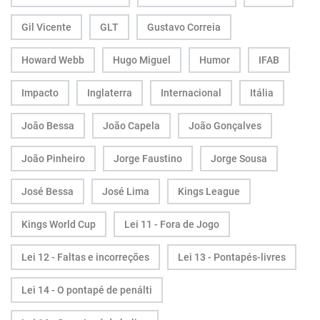
Gil Vicente
GLT
Gustavo Correia
Howard Webb
Hugo Miguel
Humor
IFAB
Impacto
Inglaterra
Internacional
Itália
João Bessa
João Capela
João Gonçalves
João Pinheiro
Jorge Faustino
Jorge Sousa
José Bessa
José Lima
Kings League
Kings World Cup
Lei 11 - Fora de Jogo
Lei 12 - Faltas e incorreções
Lei 13 - Pontapés-livres
Lei 14 - O pontapé de penálti