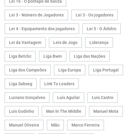
Lei 16 - O pontapé de baliza
Lei 3 - Número de Jogadores
Lei 3 - Os jogadores
Lei 4 - Equipamento dos jogadores
Lei 5 - O Árbitro
Lei da Vantagem
Leis de Jogo
Liderança
Liga Betclic
Liga Bwin
Liga das Nações
Liga dos Campeões
Liga Europa
Liga Portugal
Liga Sabseg
Link To Leaders
Luciano Gonçalves
Luís Aguilar
Luís Castro
Luís Godinho
Man In The Middle
Manuel Mota
Manuel Oliveira
Mão
Marco Ferreira