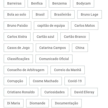
Barreiras
Benfica
Benzema
Bodycam
Bola ao solo
Brasil
Brasileirão
Bruno Lage
Bruno Paixão
capitão de equipa
Carlos Matos
Carlos Xistra
Cartão azul
Cartão Branco
Casos de Jogo
Catarina Campos
China
Classificações
Comunicado Oficial
Conselho de Arbitragem
Correio da Manhã
Corrupção
Cosme Machado
Covid-19
Cristiano Ronaldo
Curiosidades
David Elleray
Di Maria
Diomande
Documentação