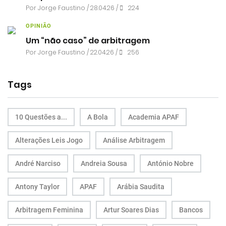
Por
Jorge Faustino
/ 28.04.26 /
224
OPINIÃO
Um “não caso” de arbitragem
Por
Jorge Faustino
/ 22.04.26 /
256
Tags
10 Questões a...
A Bola
Academia APAF
Alterações Leis Jogo
Análise Arbitragem
André Narciso
Andreia Sousa
António Nobre
Antony Taylor
APAF
Arábia Saudita
Arbitragem Feminina
Artur Soares Dias
Bancos