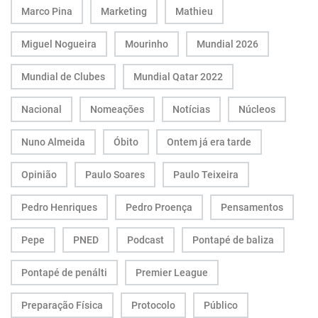
Marco Pina
Marketing
Mathieu
Miguel Nogueira
Mourinho
Mundial 2026
Mundial de Clubes
Mundial Qatar 2022
Nacional
Nomeações
Notícias
Núcleos
Nuno Almeida
Óbito
Ontem já era tarde
Opinião
Paulo Soares
Paulo Teixeira
Pedro Henriques
Pedro Proença
Pensamentos
Pepe
PNED
Podcast
Pontapé de baliza
Pontapé de penálti
Premier League
Preparação Física
Protocolo
Público