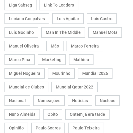
Liga Sabseg
Link To Leaders
Luciano Gonçalves
Luís Aguilar
Luís Castro
Luís Godinho
Man In The Middle
Manuel Mota
Manuel Oliveira
Mão
Marco Ferreira
Marco Pina
Marketing
Mathieu
Miguel Nogueira
Mourinho
Mundial 2026
Mundial de Clubes
Mundial Qatar 2022
Nacional
Nomeações
Notícias
Núcleos
Nuno Almeida
Óbito
Ontem já era tarde
Opinião
Paulo Soares
Paulo Teixeira