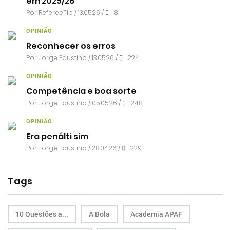
em 2025/26
Por RefereeTip / 13.05.26 /
8
OPINIÃO
Reconhecer os erros
Por
Jorge Faustino
/ 13.05.26 /
224
OPINIÃO
Competência e boa sorte
Por
Jorge Faustino
/ 05.05.26 /
248
OPINIÃO
Era penálti sim
Por
Jorge Faustino
/ 28.04.26 /
229
Tags
10 Questões a...
A Bola
Academia APAF