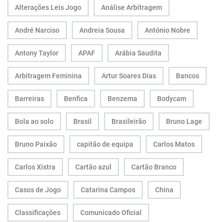
Alterações Leis Jogo
Análise Arbitragem
André Narciso
Andreia Sousa
António Nobre
Antony Taylor
APAF
Arábia Saudita
Arbitragem Feminina
Artur Soares Dias
Bancos
Barreiras
Benfica
Benzema
Bodycam
Bola ao solo
Brasil
Brasileirão
Bruno Lage
Bruno Paixão
capitão de equipa
Carlos Matos
Carlos Xistra
Cartão azul
Cartão Branco
Casos de Jogo
Catarina Campos
China
Classificações
Comunicado Oficial