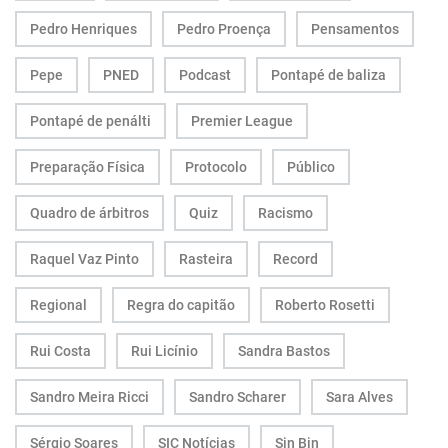
Pedro Henriques
Pedro Proença
Pensamentos
Pepe
PNED
Podcast
Pontapé de baliza
Pontapé de penálti
Premier League
Preparação Física
Protocolo
Público
Quadro de árbitros
Quiz
Racismo
Raquel Vaz Pinto
Rasteira
Record
Regional
Regra do capitão
Roberto Rosetti
Rui Costa
Rui Licínio
Sandra Bastos
Sandro Meira Ricci
Sandro Scharer
Sara Alves
Sérgio Soares
SIC Notícias
Sin Bin