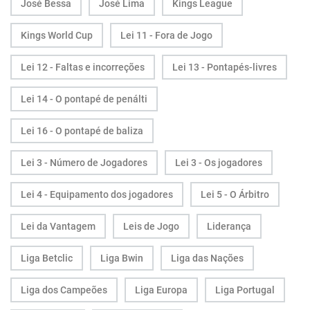
José Bessa
José Lima
Kings League
Kings World Cup
Lei 11 - Fora de Jogo
Lei 12 - Faltas e incorreções
Lei 13 - Pontapés-livres
Lei 14 - O pontapé de penálti
Lei 16 - O pontapé de baliza
Lei 3 - Número de Jogadores
Lei 3 - Os jogadores
Lei 4 - Equipamento dos jogadores
Lei 5 - O Árbitro
Lei da Vantagem
Leis de Jogo
Liderança
Liga Betclic
Liga Bwin
Liga das Nações
Liga dos Campeões
Liga Europa
Liga Portugal