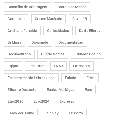
Conselho de Arbitragem
Correio da Manhã
Corrupção
Cosme Machado
Covid-19
Cristiano Ronaldo
Curiosidades
David Elleray
Di Maria
Diomande
Documentação
Documentário
Duarte Gomes
Eduardo Coelho
Egipto
Empurrar
ENAJ
Entrevista
Esclarecimento Leis de Jogo
Estudo
Ética
Ética no Desporto
Eunice Mortágua
Euro
Euro2020
Euro2024
Expresso
Fábio Veríssimo
Fair play
FC Porto