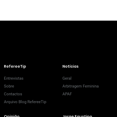
RefereeTip
Notícias
Entrevistas
Geral
Sobre
Arbitragem Feminina
Contactos
APAF
Arquivo Blog RefereeTip
Opinião
Jorge Faustino