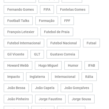
Fernando Gomes
FIFA
Fontelas Gomes
Football Talks
Formação
FPF
François Letexier
Futebol de Praia
Futebol Internacional
Futebol Nacional
Futsal
Gil Vicente
GLT
Gustavo Correia
Howard Webb
Hugo Miguel
Humor
IFAB
Impacto
Inglaterra
Internacional
Itália
João Bessa
João Capela
João Gonçalves
João Pinheiro
Jorge Faustino
Jorge Sousa