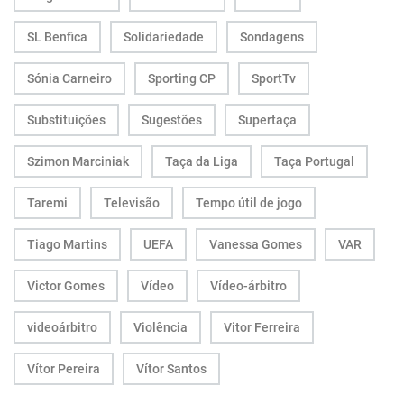
SL Benfica
Solidariedade
Sondagens
Sónia Carneiro
Sporting CP
SportTv
Substituições
Sugestões
Supertaça
Szimon Marciniak
Taça da Liga
Taça Portugal
Taremi
Televisão
Tempo útil de jogo
Tiago Martins
UEFA
Vanessa Gomes
VAR
Victor Gomes
Vídeo
Vídeo-árbitro
videoárbitro
Violência
Vitor Ferreira
Vítor Pereira
Vítor Santos