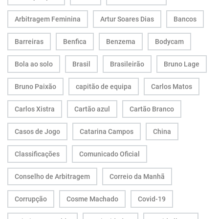
Arbitragem Feminina
Artur Soares Dias
Bancos
Barreiras
Benfica
Benzema
Bodycam
Bola ao solo
Brasil
Brasileirão
Bruno Lage
Bruno Paixão
capitão de equipa
Carlos Matos
Carlos Xistra
Cartão azul
Cartão Branco
Casos de Jogo
Catarina Campos
China
Classificações
Comunicado Oficial
Conselho de Arbitragem
Correio da Manhã
Corrupção
Cosme Machado
Covid-19