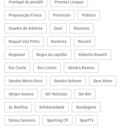
Pontapé de penálti
Premier League
Preparação Física
Protocolo
Público
Quadro de árbitros
Quiz
Racismo
Raquel Vaz Pinto
Rasteira
Record
Regional
Regra do capitão
Roberto Rosetti
Rui Costa
Rui Licínio
Sandra Bastos
Sandro Meira Ricci
Sandro Scharer
Sara Alves
Sérgio Soares
SIC Notícias
Sin Bin
SL Benfica
Solidariedade
Sondagens
Sónia Carneiro
Sporting CP
SportTv