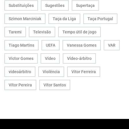
Substituições
Sugestões
Supertaça
Szimon Marciniak
Taça da Liga
Taça Portugal
Taremi
Televisão
Tempo útil de jogo
Tiago Martins
UEFA
Vanessa Gomes
VAR
Victor Gomes
Vídeo
Vídeo-árbitro
videoárbitro
Violência
Vitor Ferreira
Vítor Pereira
Vítor Santos