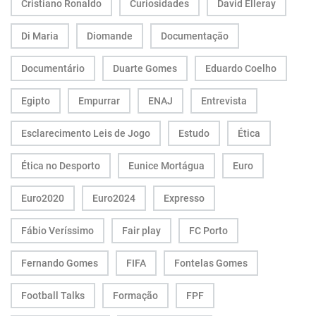
Cristiano Ronaldo
Curiosidades
David Elleray
Di Maria
Diomande
Documentação
Documentário
Duarte Gomes
Eduardo Coelho
Egipto
Empurrar
ENAJ
Entrevista
Esclarecimento Leis de Jogo
Estudo
Ética
Ética no Desporto
Eunice Mortágua
Euro
Euro2020
Euro2024
Expresso
Fábio Veríssimo
Fair play
FC Porto
Fernando Gomes
FIFA
Fontelas Gomes
Football Talks
Formação
FPF