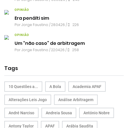
OPINIÃO
Era penálti sim
Por
Jorge Faustino
/ 28.04.26 /
226
OPINIÃO
Um “não caso” de arbitragem
Por
Jorge Faustino
/ 22.04.26 /
258
Tags
10 Questões a...
A Bola
Academia APAF
Alterações Leis Jogo
Análise Arbitragem
André Narciso
Andreia Sousa
António Nobre
Antony Taylor
APAF
Arábia Saudita