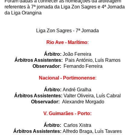
Foram dadas a conhecer as nomeações da arbitragem
referentes à 7ª jornada da Liga Zon Sagres e 4ª Jornada
da Liga Orangina
Liga Zon Sagres - 7ª Jornada
Rio Ave - Marítimo
:
Árbitro:
João Ferreira
Árbitros Assistentes:
Pais António, Luís Ramos
Observador:
Fernando Ferreira
Nacional - Portimonense
:
Árbitro:
André Gralha
Árbitros Assistentes:
Valter Oliveira, Luís Cabral
Observador:
Alexandre Morgado
V. Guimarães - Porto:
Árbitro:
Carlos Xistra
Árbitros Assistentes:
Alfredo Braga, Luís Tavares