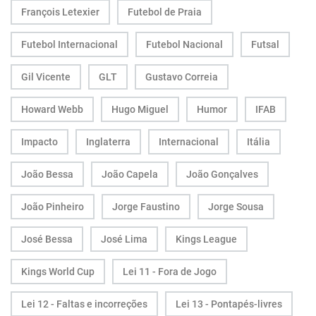
François Letexier
Futebol de Praia
Futebol Internacional
Futebol Nacional
Futsal
Gil Vicente
GLT
Gustavo Correia
Howard Webb
Hugo Miguel
Humor
IFAB
Impacto
Inglaterra
Internacional
Itália
João Bessa
João Capela
João Gonçalves
João Pinheiro
Jorge Faustino
Jorge Sousa
José Bessa
José Lima
Kings League
Kings World Cup
Lei 11 - Fora de Jogo
Lei 12 - Faltas e incorreções
Lei 13 - Pontapés-livres