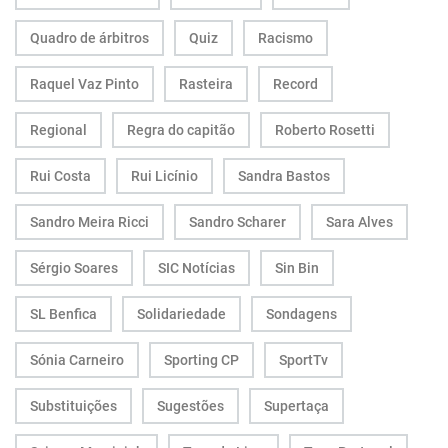
Quadro de árbitros
Quiz
Racismo
Raquel Vaz Pinto
Rasteira
Record
Regional
Regra do capitão
Roberto Rosetti
Rui Costa
Rui Licínio
Sandra Bastos
Sandro Meira Ricci
Sandro Scharer
Sara Alves
Sérgio Soares
SIC Notícias
Sin Bin
SL Benfica
Solidariedade
Sondagens
Sónia Carneiro
Sporting CP
SportTv
Substituições
Sugestões
Supertaça