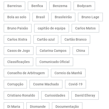
Barreiras
Benfica
Benzema
Bodycam
Bola ao solo
Brasil
Brasileirão
Bruno Lage
Bruno Paixão
capitão de equipa
Carlos Matos
Carlos Xistra
Cartão azul
Cartão Branco
Casos de Jogo
Catarina Campos
China
Classificações
Comunicado Oficial
Conselho de Arbitragem
Correio da Manhã
Corrupção
Cosme Machado
Covid-19
Cristiano Ronaldo
Curiosidades
David Elleray
Di Maria
Diomande
Documentação