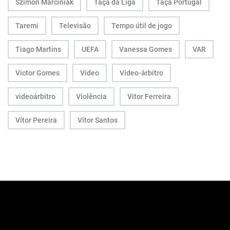
Szimon Marciniak
Taça da Liga
Taça Portugal
Taremi
Televisão
Tempo útil de jogo
Tiago Martins
UEFA
Vanessa Gomes
VAR
Victor Gomes
Vídeo
Vídeo-árbitro
videoárbitro
Violência
Vitor Ferreira
Vítor Pereira
Vítor Santos