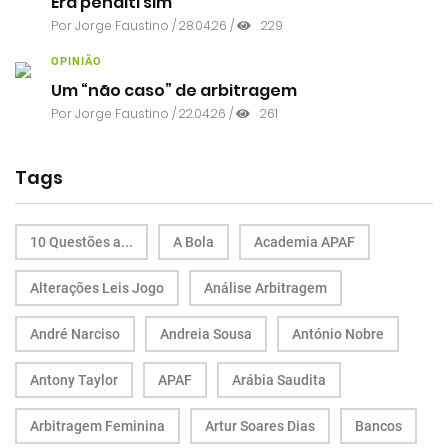
Era penálti sim
Por
Jorge Faustino
/ 28.04.26 /
229
OPINIÃO
Um “não caso” de arbitragem
Por
Jorge Faustino
/ 22.04.26 /
261
Tags
10 Questões a...
A Bola
Academia APAF
Alterações Leis Jogo
Análise Arbitragem
André Narciso
Andreia Sousa
António Nobre
Antony Taylor
APAF
Arábia Saudita
Arbitragem Feminina
Artur Soares Dias
Bancos