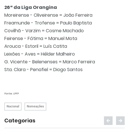
26ª da Liga Orangina
Moreirense - Oliveirense = João Ferreira
Freamunde - Trofense = Paulo Baptista
Covilhã - Varzim = Cosme Machado
Feirense - Fátima = Manuel Mota
Arouca - Estoril = Luís Catita
Leixões - Aves = Hélder Malheiro
G. Vicente - Belenenses = Marco Ferreira
Sta. Clara - Penafiel = Diogo Santos
Fonte: LPFP
Nacional
Nomeações
Categorias