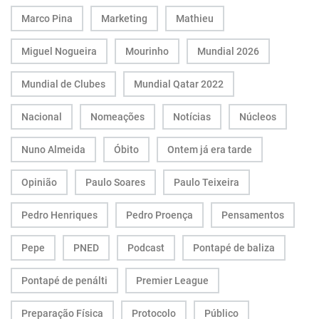
Marco Pina
Marketing
Mathieu
Miguel Nogueira
Mourinho
Mundial 2026
Mundial de Clubes
Mundial Qatar 2022
Nacional
Nomeações
Notícias
Núcleos
Nuno Almeida
Óbito
Ontem já era tarde
Opinião
Paulo Soares
Paulo Teixeira
Pedro Henriques
Pedro Proença
Pensamentos
Pepe
PNED
Podcast
Pontapé de baliza
Pontapé de penálti
Premier League
Preparação Física
Protocolo
Público