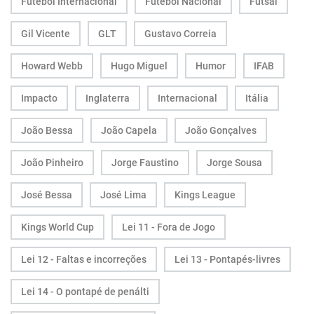
Futebol Internacional
Futebol Nacional
Futsal
Gil Vicente
GLT
Gustavo Correia
Howard Webb
Hugo Miguel
Humor
IFAB
Impacto
Inglaterra
Internacional
Itália
João Bessa
João Capela
João Gonçalves
João Pinheiro
Jorge Faustino
Jorge Sousa
José Bessa
José Lima
Kings League
Kings World Cup
Lei 11 - Fora de Jogo
Lei 12 - Faltas e incorreções
Lei 13 - Pontapés-livres
Lei 14 - O pontapé de penálti