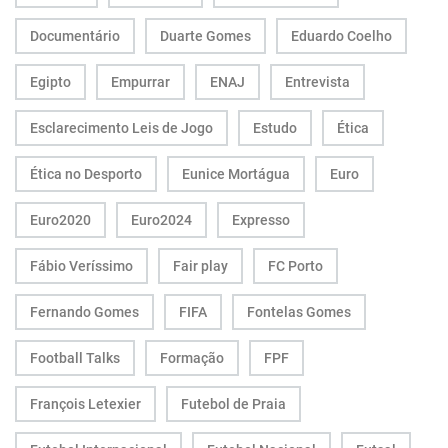
Documentário
Duarte Gomes
Eduardo Coelho
Egipto
Empurrar
ENAJ
Entrevista
Esclarecimento Leis de Jogo
Estudo
Ética
Ética no Desporto
Eunice Mortágua
Euro
Euro2020
Euro2024
Expresso
Fábio Veríssimo
Fair play
FC Porto
Fernando Gomes
FIFA
Fontelas Gomes
Football Talks
Formação
FPF
François Letexier
Futebol de Praia