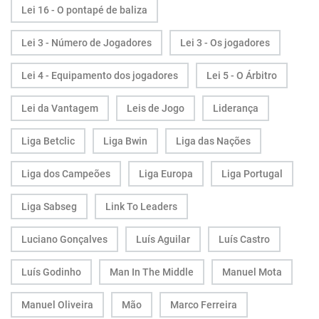
Lei 16 - O pontapé de baliza
Lei 3 - Número de Jogadores
Lei 3 - Os jogadores
Lei 4 - Equipamento dos jogadores
Lei 5 - O Árbitro
Lei da Vantagem
Leis de Jogo
Liderança
Liga Betclic
Liga Bwin
Liga das Nações
Liga dos Campeões
Liga Europa
Liga Portugal
Liga Sabseg
Link To Leaders
Luciano Gonçalves
Luís Aguilar
Luís Castro
Luís Godinho
Man In The Middle
Manuel Mota
Manuel Oliveira
Mão
Marco Ferreira