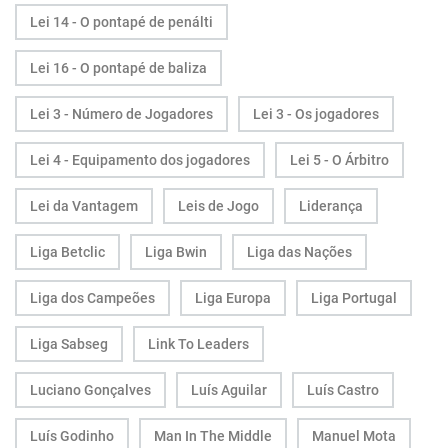
Lei 14 - O pontapé de penálti
Lei 16 - O pontapé de baliza
Lei 3 - Número de Jogadores
Lei 3 - Os jogadores
Lei 4 - Equipamento dos jogadores
Lei 5 - O Árbitro
Lei da Vantagem
Leis de Jogo
Liderança
Liga Betclic
Liga Bwin
Liga das Nações
Liga dos Campeões
Liga Europa
Liga Portugal
Liga Sabseg
Link To Leaders
Luciano Gonçalves
Luís Aguilar
Luís Castro
Luís Godinho
Man In The Middle
Manuel Mota