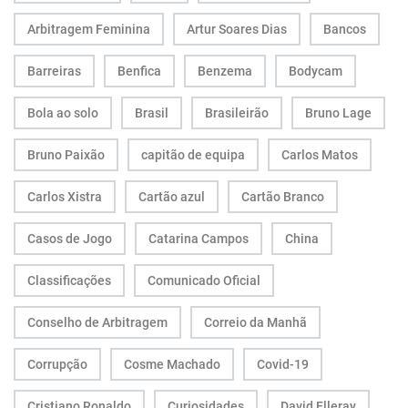
Arbitragem Feminina
Artur Soares Dias
Bancos
Barreiras
Benfica
Benzema
Bodycam
Bola ao solo
Brasil
Brasileirão
Bruno Lage
Bruno Paixão
capitão de equipa
Carlos Matos
Carlos Xistra
Cartão azul
Cartão Branco
Casos de Jogo
Catarina Campos
China
Classificações
Comunicado Oficial
Conselho de Arbitragem
Correio da Manhã
Corrupção
Cosme Machado
Covid-19
Cristiano Ronaldo
Curiosidades
David Elleray