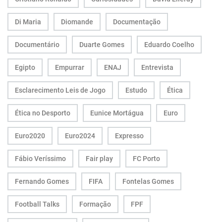
Di Maria
Diomande
Documentação
Documentário
Duarte Gomes
Eduardo Coelho
Egipto
Empurrar
ENAJ
Entrevista
Esclarecimento Leis de Jogo
Estudo
Ética
Ética no Desporto
Eunice Mortágua
Euro
Euro2020
Euro2024
Expresso
Fábio Veríssimo
Fair play
FC Porto
Fernando Gomes
FIFA
Fontelas Gomes
Football Talks
Formação
FPF