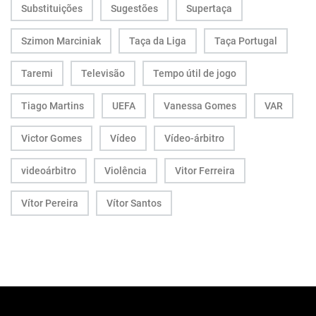
Substituições
Sugestões
Supertaça
Szimon Marciniak
Taça da Liga
Taça Portugal
Taremi
Televisão
Tempo útil de jogo
Tiago Martins
UEFA
Vanessa Gomes
VAR
Victor Gomes
Vídeo
Vídeo-árbitro
videoárbitro
Violência
Vitor Ferreira
Vítor Pereira
Vítor Santos