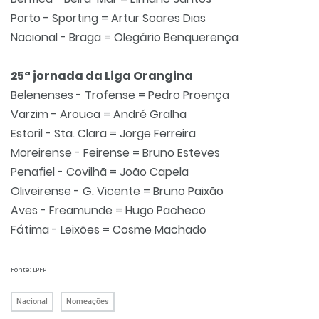
Porto - Sporting = Artur Soares Dias
Nacional - Braga = Olegário Benquerença
25ª jornada da Liga Orangina
Belenenses - Trofense = Pedro Proença
Varzim - Arouca = André Gralha
Estoril - Sta. Clara = Jorge Ferreira
Moreirense - Feirense = Bruno Esteves
Penafiel - Covilhã = João Capela
Oliveirense - G. Vicente = Bruno Paixão
Aves - Freamunde = Hugo Pacheco
Fátima - Leixões = Cosme Machado
Fonte: LPFP
Nacional
Nomeações