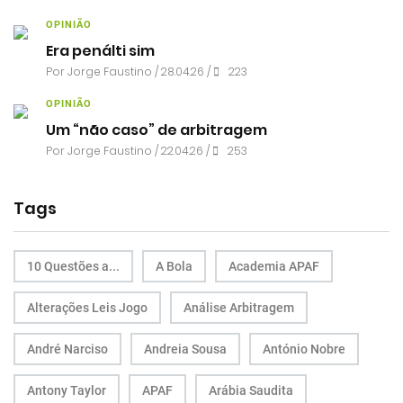
OPINIÃO
Era penálti sim
Por
Jorge Faustino
/ 28.04.26 /
223
OPINIÃO
Um “não caso” de arbitragem
Por
Jorge Faustino
/ 22.04.26 /
253
Tags
10 Questões a...
A Bola
Academia APAF
Alterações Leis Jogo
Análise Arbitragem
André Narciso
Andreia Sousa
António Nobre
Antony Taylor
APAF
Arábia Saudita