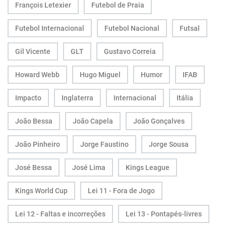
François Letexier
Futebol de Praia
Futebol Internacional
Futebol Nacional
Futsal
Gil Vicente
GLT
Gustavo Correia
Howard Webb
Hugo Miguel
Humor
IFAB
Impacto
Inglaterra
Internacional
Itália
João Bessa
João Capela
João Gonçalves
João Pinheiro
Jorge Faustino
Jorge Sousa
José Bessa
José Lima
Kings League
Kings World Cup
Lei 11 - Fora de Jogo
Lei 12 - Faltas e incorreções
Lei 13 - Pontapés-livres