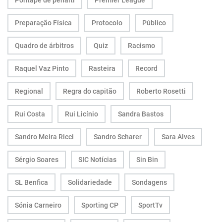
Pontapé de penálti
Premier League
Preparação Física
Protocolo
Público
Quadro de árbitros
Quiz
Racismo
Raquel Vaz Pinto
Rasteira
Record
Regional
Regra do capitão
Roberto Rosetti
Rui Costa
Rui Licínio
Sandra Bastos
Sandro Meira Ricci
Sandro Scharer
Sara Alves
Sérgio Soares
SIC Notícias
Sin Bin
SL Benfica
Solidariedade
Sondagens
Sónia Carneiro
Sporting CP
SportTv