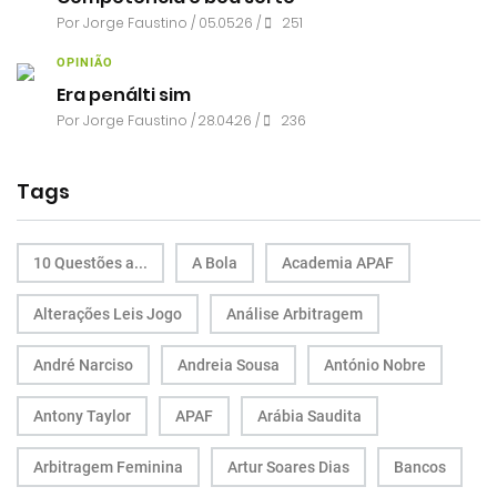
Por
Jorge Faustino
/ 05.05.26 /
251
OPINIÃO
Era penálti sim
Por
Jorge Faustino
/ 28.04.26 /
236
Tags
10 Questões a...
A Bola
Academia APAF
Alterações Leis Jogo
Análise Arbitragem
André Narciso
Andreia Sousa
António Nobre
Antony Taylor
APAF
Arábia Saudita
Arbitragem Feminina
Artur Soares Dias
Bancos