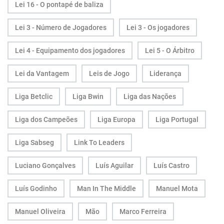
Lei 16 - O pontapé de baliza
Lei 3 - Número de Jogadores
Lei 3 - Os jogadores
Lei 4 - Equipamento dos jogadores
Lei 5 - O Árbitro
Lei da Vantagem
Leis de Jogo
Liderança
Liga Betclic
Liga Bwin
Liga das Nações
Liga dos Campeões
Liga Europa
Liga Portugal
Liga Sabseg
Link To Leaders
Luciano Gonçalves
Luís Aguilar
Luís Castro
Luís Godinho
Man In The Middle
Manuel Mota
Manuel Oliveira
Mão
Marco Ferreira