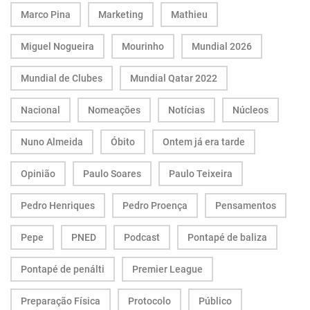
Marco Pina
Marketing
Mathieu
Miguel Nogueira
Mourinho
Mundial 2026
Mundial de Clubes
Mundial Qatar 2022
Nacional
Nomeações
Notícias
Núcleos
Nuno Almeida
Óbito
Ontem já era tarde
Opinião
Paulo Soares
Paulo Teixeira
Pedro Henriques
Pedro Proença
Pensamentos
Pepe
PNED
Podcast
Pontapé de baliza
Pontapé de penálti
Premier League
Preparação Física
Protocolo
Público