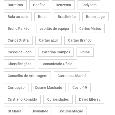
Barreiras
Benfica
Benzema
Bodycam
Bola ao solo
Brasil
Brasileirão
Bruno Lage
Bruno Paixão
capitão de equipa
Carlos Matos
Carlos Xistra
Cartão azul
Cartão Branco
Casos de Jogo
Catarina Campos
China
Classificações
Comunicado Oficial
Conselho de Arbitragem
Correio da Manhã
Corrupção
Cosme Machado
Covid-19
Cristiano Ronaldo
Curiosidades
David Elleray
Di Maria
Diomande
Documentação