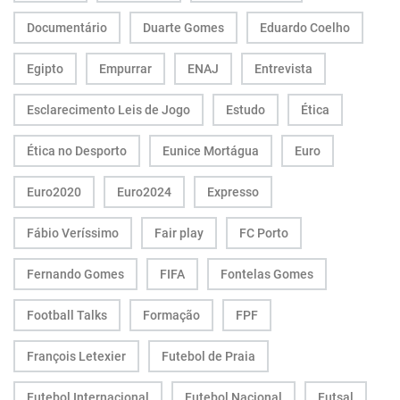
Documentário
Duarte Gomes
Eduardo Coelho
Egipto
Empurrar
ENAJ
Entrevista
Esclarecimento Leis de Jogo
Estudo
Ética
Ética no Desporto
Eunice Mortágua
Euro
Euro2020
Euro2024
Expresso
Fábio Veríssimo
Fair play
FC Porto
Fernando Gomes
FIFA
Fontelas Gomes
Football Talks
Formação
FPF
François Letexier
Futebol de Praia
Futebol Internacional
Futebol Nacional
Futsal