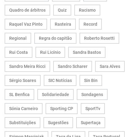
Quadro de árbitros
Quiz
Racismo
Raquel Vaz Pinto
Rasteira
Record
Regional
Regra do capitão
Roberto Rosetti
Rui Costa
Rui Licínio
Sandra Bastos
Sandro Meira Ricci
Sandro Scharer
Sara Alves
Sérgio Soares
SIC Notícias
Sin Bin
SL Benfica
Solidariedade
Sondagens
Sónia Carneiro
Sporting CP
SportTv
Substituições
Sugestões
Supertaça
Szimon Marciniak
Taça da Liga
Taça Portugal