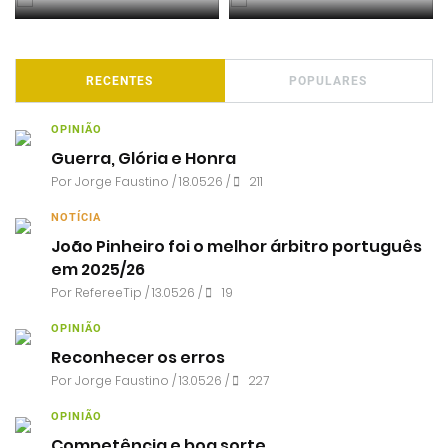
RECENTES
POPULARES
OPINIÃO
Guerra, Glória e Honra
Por
Jorge Faustino
/ 18.05.26 /
211
NOTÍCIA
João Pinheiro foi o melhor árbitro português
em 2025/26
Por RefereeTip / 13.05.26 /
19
OPINIÃO
Reconhecer os erros
Por
Jorge Faustino
/ 13.05.26 /
227
OPINIÃO
Competência e boa sorte