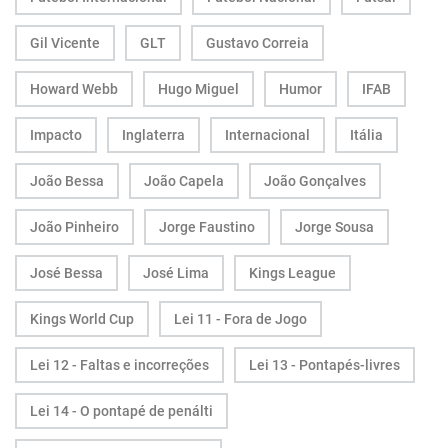
Gil Vicente
GLT
Gustavo Correia
Howard Webb
Hugo Miguel
Humor
IFAB
Impacto
Inglaterra
Internacional
Itália
João Bessa
João Capela
João Gonçalves
João Pinheiro
Jorge Faustino
Jorge Sousa
José Bessa
José Lima
Kings League
Kings World Cup
Lei 11 - Fora de Jogo
Lei 12 - Faltas e incorreções
Lei 13 - Pontapés-livres
Lei 14 - O pontapé de penálti