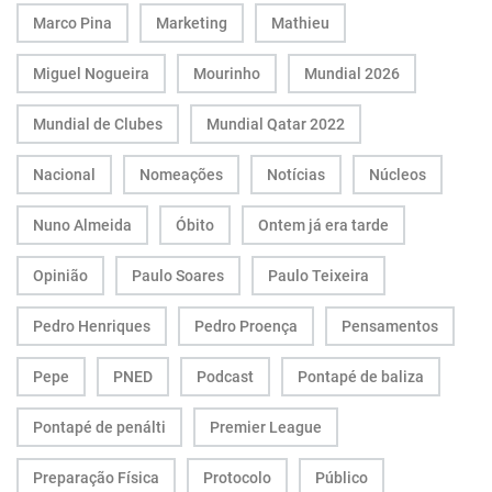
Marco Pina
Marketing
Mathieu
Miguel Nogueira
Mourinho
Mundial 2026
Mundial de Clubes
Mundial Qatar 2022
Nacional
Nomeações
Notícias
Núcleos
Nuno Almeida
Óbito
Ontem já era tarde
Opinião
Paulo Soares
Paulo Teixeira
Pedro Henriques
Pedro Proença
Pensamentos
Pepe
PNED
Podcast
Pontapé de baliza
Pontapé de penálti
Premier League
Preparação Física
Protocolo
Público