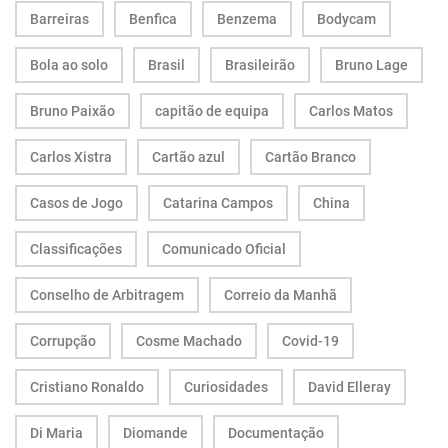
Barreiras
Benfica
Benzema
Bodycam
Bola ao solo
Brasil
Brasileirão
Bruno Lage
Bruno Paixão
capitão de equipa
Carlos Matos
Carlos Xistra
Cartão azul
Cartão Branco
Casos de Jogo
Catarina Campos
China
Classificações
Comunicado Oficial
Conselho de Arbitragem
Correio da Manhã
Corrupção
Cosme Machado
Covid-19
Cristiano Ronaldo
Curiosidades
David Elleray
Di Maria
Diomande
Documentação