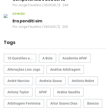
Por
Jorge Faustino
/ 05.05.26 /
248
OPINIÃO
Era penálti sim
Por
Jorge Faustino
/ 28.04.26 /
229
Tags
10 Questões a...
A Bola
Academia APAF
Alterações Leis Jogo
Análise Arbitragem
André Narciso
Andreia Sousa
António Nobre
Antony Taylor
APAF
Arábia Saudita
Arbitragem Feminina
Artur Soares Dias
Bancos