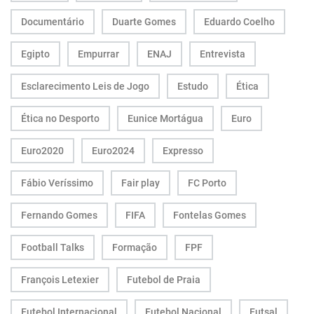
Documentário
Duarte Gomes
Eduardo Coelho
Egipto
Empurrar
ENAJ
Entrevista
Esclarecimento Leis de Jogo
Estudo
Ética
Ética no Desporto
Eunice Mortágua
Euro
Euro2020
Euro2024
Expresso
Fábio Veríssimo
Fair play
FC Porto
Fernando Gomes
FIFA
Fontelas Gomes
Football Talks
Formação
FPF
François Letexier
Futebol de Praia
Futebol Internacional
Futebol Nacional
Futsal