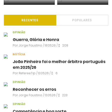
RECENTES
POPULARES
OPINIÃO
Guerra, Glória e Honra
Por
Jorge Faustino
/ 18.05.26 /
208
NOTÍCIA
João Pinheiro foi o melhor árbitro português
em 2025/26
Por RefereeTip / 13.05.26 /
6
OPINIÃO
Reconhecer os erros
Por
Jorge Faustino
/ 13.05.26 /
223
OPINIÃO
Competência e boa sorte