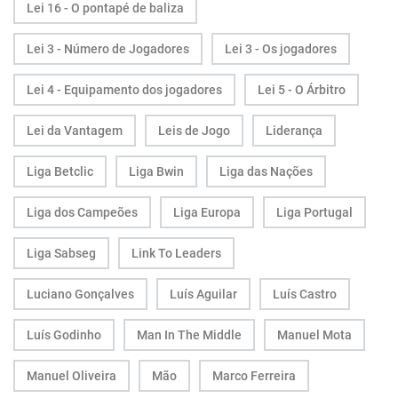
Lei 16 - O pontapé de baliza
Lei 3 - Número de Jogadores
Lei 3 - Os jogadores
Lei 4 - Equipamento dos jogadores
Lei 5 - O Árbitro
Lei da Vantagem
Leis de Jogo
Liderança
Liga Betclic
Liga Bwin
Liga das Nações
Liga dos Campeões
Liga Europa
Liga Portugal
Liga Sabseg
Link To Leaders
Luciano Gonçalves
Luís Aguilar
Luís Castro
Luís Godinho
Man In The Middle
Manuel Mota
Manuel Oliveira
Mão
Marco Ferreira