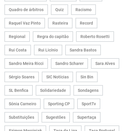
Quadro de árbitros
Quiz
Racismo
Raquel Vaz Pinto
Rasteira
Record
Regional
Regra do capitão
Roberto Rosetti
Rui Costa
Rui Licínio
Sandra Bastos
Sandro Meira Ricci
Sandro Scharer
Sara Alves
Sérgio Soares
SIC Notícias
Sin Bin
SL Benfica
Solidariedade
Sondagens
Sónia Carneiro
Sporting CP
SportTv
Substituições
Sugestões
Supertaça
Szimon Marciniak
Taça da Liga
Taça Portugal