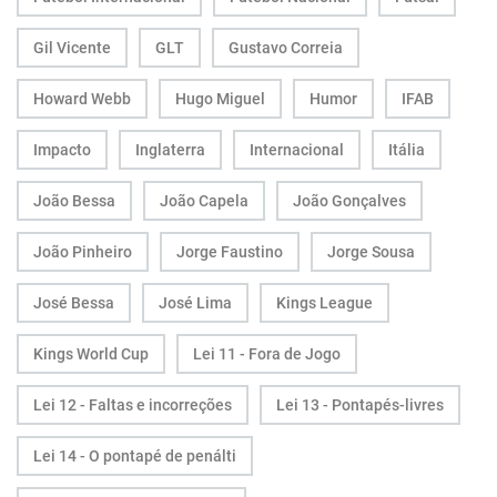
Gil Vicente
GLT
Gustavo Correia
Howard Webb
Hugo Miguel
Humor
IFAB
Impacto
Inglaterra
Internacional
Itália
João Bessa
João Capela
João Gonçalves
João Pinheiro
Jorge Faustino
Jorge Sousa
José Bessa
José Lima
Kings League
Kings World Cup
Lei 11 - Fora de Jogo
Lei 12 - Faltas e incorreções
Lei 13 - Pontapés-livres
Lei 14 - O pontapé de penálti