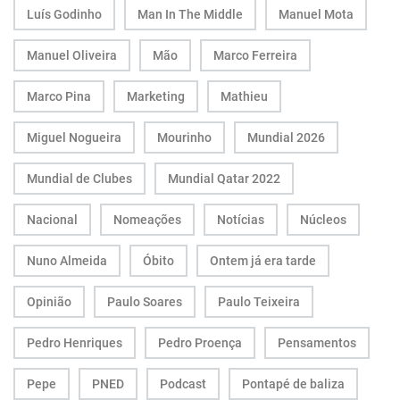
Luís Godinho
Man In The Middle
Manuel Mota
Manuel Oliveira
Mão
Marco Ferreira
Marco Pina
Marketing
Mathieu
Miguel Nogueira
Mourinho
Mundial 2026
Mundial de Clubes
Mundial Qatar 2022
Nacional
Nomeações
Notícias
Núcleos
Nuno Almeida
Óbito
Ontem já era tarde
Opinião
Paulo Soares
Paulo Teixeira
Pedro Henriques
Pedro Proença
Pensamentos
Pepe
PNED
Podcast
Pontapé de baliza