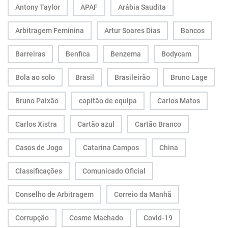
Antony Taylor
APAF
Arábia Saudita
Arbitragem Feminina
Artur Soares Dias
Bancos
Barreiras
Benfica
Benzema
Bodycam
Bola ao solo
Brasil
Brasileirão
Bruno Lage
Bruno Paixão
capitão de equipa
Carlos Matos
Carlos Xistra
Cartão azul
Cartão Branco
Casos de Jogo
Catarina Campos
China
Classificações
Comunicado Oficial
Conselho de Arbitragem
Correio da Manhã
Corrupção
Cosme Machado
Covid-19