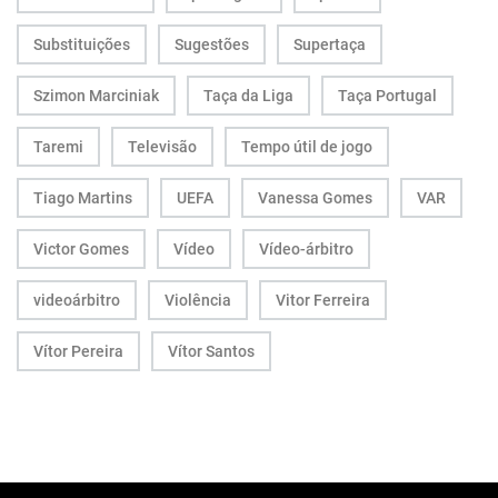
Substituições
Sugestões
Supertaça
Szimon Marciniak
Taça da Liga
Taça Portugal
Taremi
Televisão
Tempo útil de jogo
Tiago Martins
UEFA
Vanessa Gomes
VAR
Victor Gomes
Vídeo
Vídeo-árbitro
videoárbitro
Violência
Vitor Ferreira
Vítor Pereira
Vítor Santos