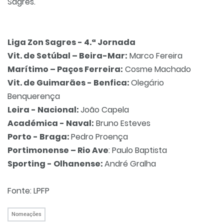
Sagres.
Liga Zon Sagres - 4.ª Jornada
Vit. de Setúbal – Beira-Mar:
Marco Fereira
Marítimo – Paços Ferreira:
Cosme Machado
Vit. de Guimarães - Benfica:
Olegário
Benquerença
Leira - Nacional:
João Capela
Académica - Naval:
Bruno Esteves
Porto - Braga:
Pedro Proença
Portimonense – Rio Ave
: Paulo Baptista
Sporting - Olhanense:
André Gralha
Fonte: LPFP
Nomeações