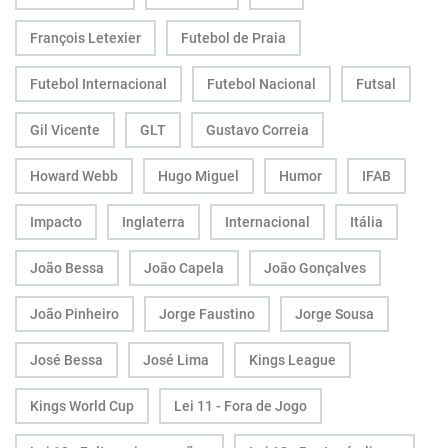
François Letexier
Futebol de Praia
Futebol Internacional
Futebol Nacional
Futsal
Gil Vicente
GLT
Gustavo Correia
Howard Webb
Hugo Miguel
Humor
IFAB
Impacto
Inglaterra
Internacional
Itália
João Bessa
João Capela
João Gonçalves
João Pinheiro
Jorge Faustino
Jorge Sousa
José Bessa
José Lima
Kings League
Kings World Cup
Lei 11 - Fora de Jogo