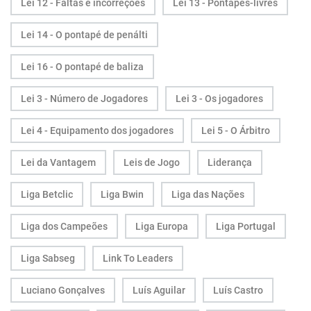
Lei 12 - Faltas e incorreções
Lei 13 - Pontapés-livres
Lei 14 - O pontapé de penálti
Lei 16 - O pontapé de baliza
Lei 3 - Número de Jogadores
Lei 3 - Os jogadores
Lei 4 - Equipamento dos jogadores
Lei 5 - O Árbitro
Lei da Vantagem
Leis de Jogo
Liderança
Liga Betclic
Liga Bwin
Liga das Nações
Liga dos Campeões
Liga Europa
Liga Portugal
Liga Sabseg
Link To Leaders
Luciano Gonçalves
Luís Aguilar
Luís Castro