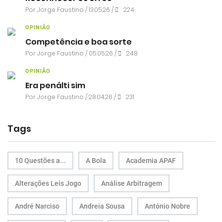
Por
Jorge Faustino
/ 13.05.26 /
224
OPINIÃO
Competência e boa sorte
Por
Jorge Faustino
/ 05.05.26 /
248
OPINIÃO
Era penálti sim
Por
Jorge Faustino
/ 28.04.26 /
231
Tags
10 Questões a...
A Bola
Academia APAF
Alterações Leis Jogo
Análise Arbitragem
André Narciso
Andreia Sousa
António Nobre