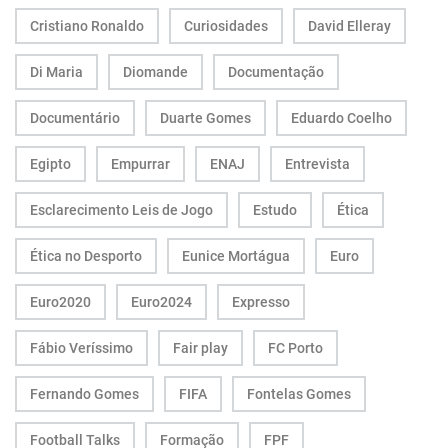
Cristiano Ronaldo
Curiosidades
David Elleray
Di Maria
Diomande
Documentação
Documentário
Duarte Gomes
Eduardo Coelho
Egipto
Empurrar
ENAJ
Entrevista
Esclarecimento Leis de Jogo
Estudo
Ética
Ética no Desporto
Eunice Mortágua
Euro
Euro2020
Euro2024
Expresso
Fábio Veríssimo
Fair play
FC Porto
Fernando Gomes
FIFA
Fontelas Gomes
Football Talks
Formação
FPF