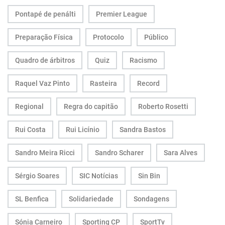
Pontapé de penálti
Premier League
Preparação Física
Protocolo
Público
Quadro de árbitros
Quiz
Racismo
Raquel Vaz Pinto
Rasteira
Record
Regional
Regra do capitão
Roberto Rosetti
Rui Costa
Rui Licínio
Sandra Bastos
Sandro Meira Ricci
Sandro Scharer
Sara Alves
Sérgio Soares
SIC Notícias
Sin Bin
SL Benfica
Solidariedade
Sondagens
Sónia Carneiro
Sporting CP
SportTv